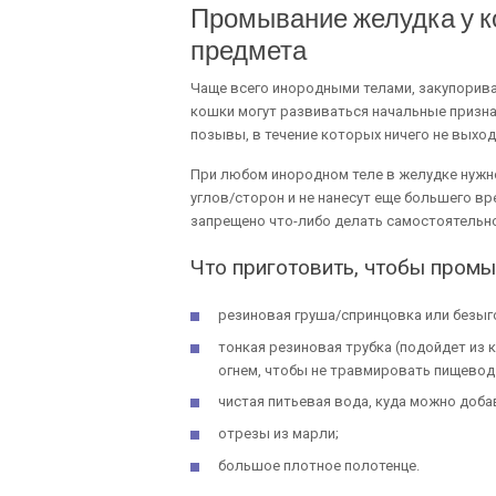
Промывание желудка у к
предмета
Чаще всего инородными телами, закупорив
кошки могут развиваться начальные признак
позывы, в течение которых ничего не выход
При любом инородном теле в желудке нужно
углов/сторон и не нанесут еще большего вр
запрещено что-либо делать самостоятельно,
Что приготовить, чтобы пром
резиновая груша/спринцовка или безыг
тонкая резиновая трубка (подойдет из 
огнем, чтобы не травмировать пищевод
чистая питьевая вода, куда можно доб
отрезы из марли;
большое плотное полотенце.