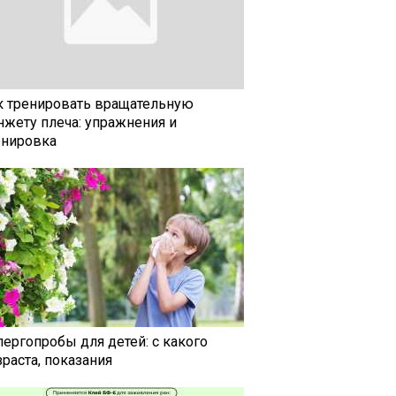
к тренировать вращательную
нжету плеча: упражнения и
енировка
лергопробы для детей: с какого
раста, показания