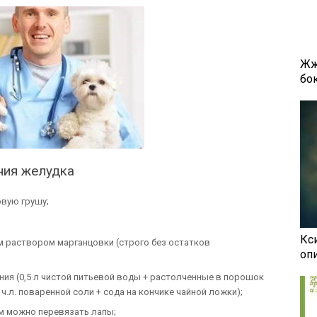
Жж
бок
ния желудка
вую грушу;
Кси
м раствором марганцовки (строго без остатков
оп
я (0,5 л чистой питьевой воды + растолченные в порошок
 ч.л. поваренной соли + сода на кончике чайной ложки);
ем можно перевязать лапы;