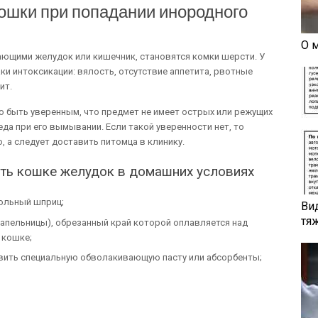
ошки при попадании инородного
О 
ающими желудок или кишечник, становятся комки шерсти. У
и интоксикации: вялость, отсутствие аппетита, рвотные
ит.
 быть уверенным, что предмет не имеет острых или режущих
еда при его вымывании. Если такой уверенности нет, то
 а следует доставить питомца в клинику.
ыть кошке желудок в домашних условиях
ольный шприц;
Ви
тя
капельницы), обрезанный край которой оплавляется над
 кошке;
авить специальную обволакивающую пасту или абсорбенты;