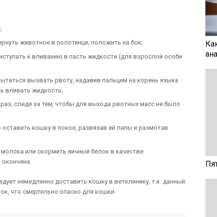
;
рнуть животное в полотенце, положить на бок;
Ка
ан
риступать к вливанию в пасть жидкости (для взрослой особи
ытаться вызвать рвоту, надавив пальцем на корень языка.
ь вливать жидкость;
аз, следя за тем, чтобы для выхода рвотных масс не было
 оставить кошку в покое, развязав ей лапы и размотав
у молока или скормить яичный белок в качестве
 окончена.
Пя
дует немедленно доставить кошку в ветклинику, т.к. данный
ок, что смертельно опасно для кошки.