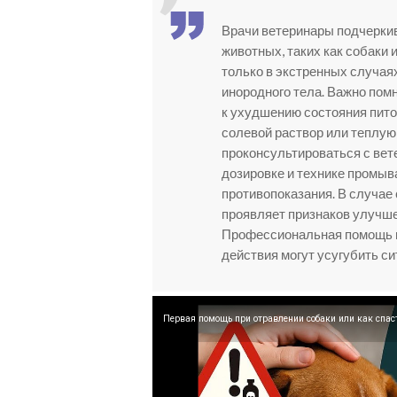
Врачи ветеринары подчерки
животных, таких как собаки 
только в экстренных случаях
инородного тела. Важно пом
к ухудшению состояния пит
солевой раствор или теплую
проконсультироваться с вет
дозировке и технике промыва
противопоказания. В случае 
проявляет признаков улучше
Профессиональная помощь в
действия могут усугубить с
Первая помощь при отравлении собаки или как спас