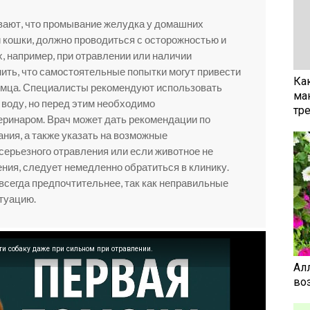
вают, что промывание желудка у домашних
и кошки, должно проводиться с осторожностью и
, например, при отравлении или наличии
нить, что самостоятельные попытки могут привести
Ка
омца. Специалисты рекомендуют использовать
ма
 воду, но перед этим необходимо
тр
еринаром. Врач может дать рекомендации по
ния, а также указать на возможные
серьезного отравления или если животное не
ния, следует немедленно обратиться в клинику.
сегда предпочтительнее, так как неправильные
итуацию.
ти собаку даже при сильном при отравлении.
Ал
воз