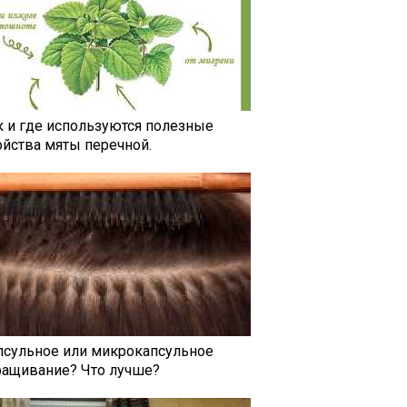
к и где используются полезные
ойства мяты перечной.
псульное или микрокапсульное
ращивание? Что лучше?