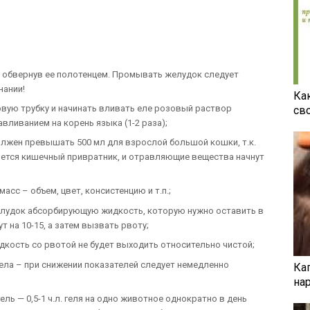
и обвернув ее полотенцем. Промывать желудок следует
нании!
Ка
овую трубку и начинать вливать еле розовый раствор
св
вливанием на корень языка (1-2 раза);
лжен превышать 500 мл для взрослой большой кошки, т.к.
ется кишечный привратник, и отравляющие вещества начнут
асс – объем, цвет, консистенцию и т.п.;
елудок абсорбирующую жидкость, которую нужно оставить в
 на 10-15, а затем вызвать рвоту;
дкость со рвотой не будет выходить относительно чистой;
ела – при снижении показателей следует немедленно
Ка
на
ль — 0,5-1 ч.л. геля на одно животное однократно в день