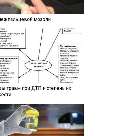
межпальцевой мозоли
ды травм при ДТП и степень их
жести