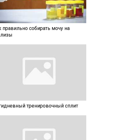
к правильно собирать мочу на
ализы
тидневный тренировочный сплит