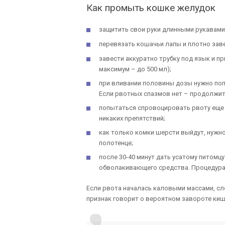
Как промыть кошке желудок
защитить свои руки длинными рукавами
перевязать кошачьи лапы и плотно заве
завести аккуратно трубку под язык и п
максимум – до 500 мл);
при вливании половины дозы нужно поп
Если рвотных спазмов нет – продолжит
попытаться спровоцировать рвоту еще р
никаких препятствий;
как только комки шерсти выйдут, нужно
полотенце;
после 30-40 минут дать усатому питомц
обволакивающего средства. Процедура
Если рвота началась каловыми массами, сле
признак говорит о вероятном завороте киш