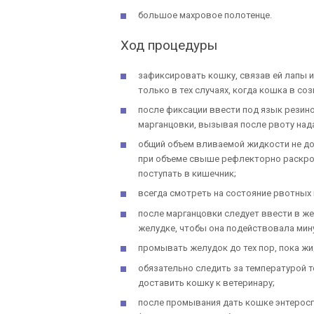
большое махровое полотенце.
Ход процедуры
зафиксировать кошку, связав ей лапы 
только в тех случаях, когда кошка в соз
после фиксации ввести под язык резин
марганцовки, вызывая после рвоту нада
общий объем вливаемой жидкости не до
при объеме свыше рефлекторно раскро
поступать в кишечник;
всегда смотреть на состояние рвотных м
после марганцовки следует ввести в ж
желудке, чтобы она подействовала минут
промывать желудок до тех пор, пока жи
обязательно следить за температурой т
доставить кошку к ветеринару;
после промывания дать кошке энтеросге