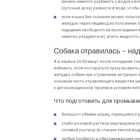
(можно немного разбавить с водой и вли
(суточная доза) развести в воде, чтобы
если кошка без сознания можно попыта
желудок через пищевод из положения леж
ощущения свободного ее прохождения в 
заметно раздуваться), влить жидкость 
Собака отравилась – на
А в первые 20-30 минут после попадания т
избежать, если постараться сразу вызвать
желудка собаки при отравлении актуально 
основная часть отравляющего вещества уже
к детоксикационной терапии в условиях вет
Что подготовить для промыва
большого объема шприц, спринцовку и р
слабо-розовый раствор марганцовки (от
солевой раствор (в стакане теплой вод
любые сорбенты и обволакивающие ср