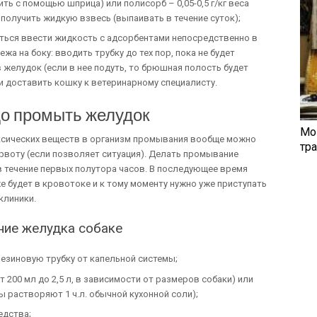
ть с помощью шприца) или полисорб – 0,05-0,5 г/кг веса
 получить жидкую взвесь (выпаивать в течение суток);
ться ввести жидкость с адсорбентами непосредственно в
а на боку: вводить трубку до тех пор, пока не будет
желудок (если в нее подуть, то брюшная полость будет
и доставить кошку к ветеринарному специалисту.
до промыть желудок
Мо
оксических веществ в организм промывания вообще можно
тр
 рвоту (если позволяет ситуация). Делать промывание
в течение первых полутора часов. В последующее время
 будет в кровотоке и к тому моменту нужно уже приступать
клиники.
ние желудка собаке
езиновую трубку от капельной системы;
 200 мл до 2,5 л, в зависимости от размеров собаки) или
ы растворяют 1 ч.л. обычной кухонной соли);
едства;