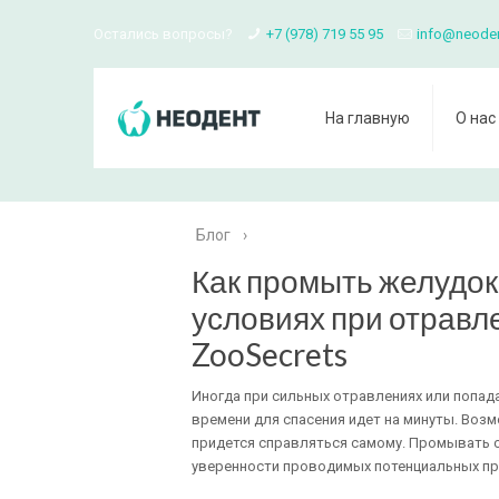
Остались вопросы?
+7 (978) 719 55 95
info@neode
На главную
О нас
Блог
›
Как промыть желудок
условиях при отравл
ZooSecrets
Иногда при сильных отравлениях или попад
времени для спасения идет на минуты. Возм
придется справляться самому. Промывать 
уверенности проводимых потенциальных пр