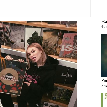
Жж
бок
Кси
оп