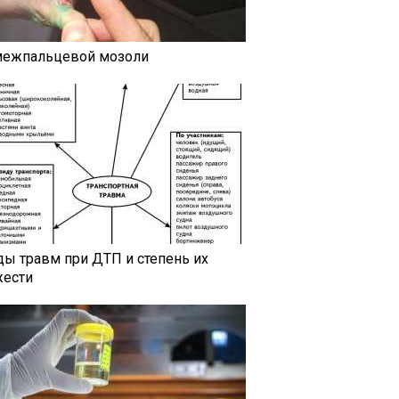
межпальцевой мозоли
ды травм при ДТП и степень их
жести