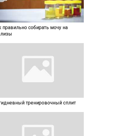
к правильно собирать мочу на
ализы
тидневный тренировочный сплит