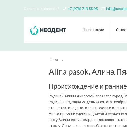
Остались вопросы?
+7 (978) 719 55 95
info@neode
На главную
О нас
Блог
›
Alina pasok. Алина Пя
Происхождение и ранние
Родиной Алины Акиловой является город Ст
Родилась будущая модель десятого ноября 1
это не так. Все детство она росла и воспи
много времени уделяли дочери и серьезно з
что у Алины есть предрасположенность к т
школу. Девушка и сегодня благодарит своих