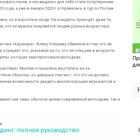
исывать песни, и неожиданно для себя стали популярными.
 года, а уже в январе 2020 г отправились в тур по России.
ики, но и взрослые люди. На концерты приходят даже те,
ли, что их музыка понравится людям разных возрастных
етова «Харакири». Алину Олешеву обвиняли в том, что ей
 отрицает это, указывая на то, что ее отец уже в возрасте,
руппы, которая заинтересовала молодежь.
Пр
дл
шествие». Многие отказались выступать из-за
твом обороны, но девушки считают, что это не должно
личная возможность увидеть многих хороших музыкантов и
агивает как темы обычной жизни современной молодежи, так и
е:
динг: полное руководство