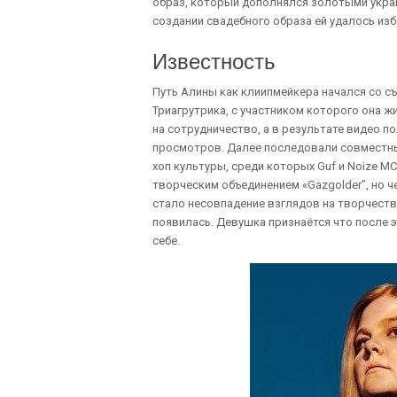
образ, который дополнялся золотыми укра
создании свадебного образа ей удалось из
Известность
Путь Алины как клиипмейкера начался со с
Триагрутрика, с участником которого она 
на сотрудничество, а в результате видео п
просмотров. Далее последовали совместные 
хоп культуры, среди которых Guf и Noize MC
творческим объединением «Gazgolder”, но ч
стало несовпадение взглядов на творчество
появилась. Девушка признаётся что после 
себе.