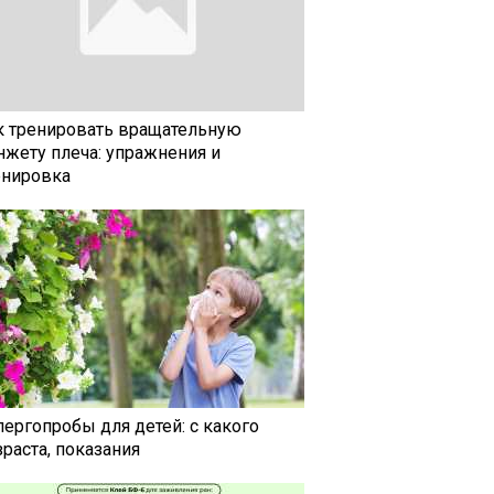
к тренировать вращательную
нжету плеча: упражнения и
енировка
лергопробы для детей: с какого
раста, показания