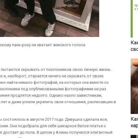
Ка
скому панк-року не хватает женского голоса
св
» пытаются скрывать от поклонников свою личную жизнь.
и, наоборот, старается ничего не скрывать от своих
жно найти немало фотографий, на которых она вместе со
оклонники под опубликованными фотографиями не раз
шения продлятся недолго. Однако назло завистникам,
ет и даже успели укрепить свои отношения, расписавших в
Ка
состоялось в августе 2017 года. Девушка сделала все,
на
нии. Она подобрала для себя шикарное белое платье с
ая достает до пола. В целом у Алины получился элегантный