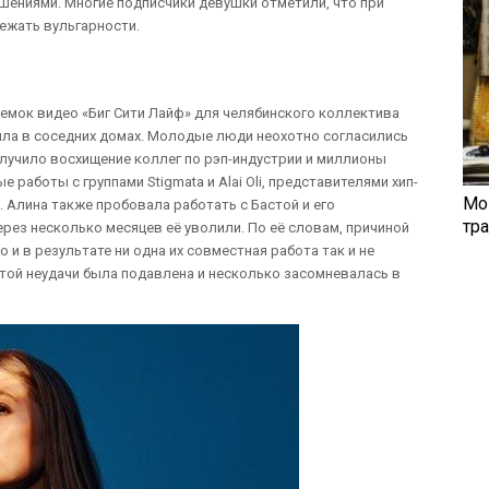
шениями. Многие подписчики девушки отметили, что при
бежать вульгарности.
ъемок видео «Биг Сити Лайф» для челябинского коллектива
жила в соседних домах. Молодые люди неохотно согласились
олучило восхищение коллег по рэп-индустрии и миллионы
работы с группами Stigmata и Alai Oli, представителями хип-
Мо
. Алина также пробовала работать с Бастой и его
тр
ерез несколько месяцев её уволили. По её словам, причиной
 и в результате ни одна их совместная работа так и не
этой неудачи была подавлена и несколько засомневалась в