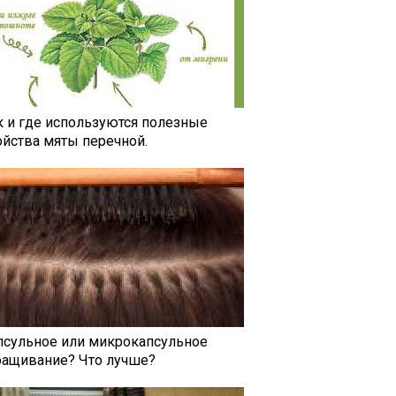
к и где используются полезные
ойства мяты перечной.
псульное или микрокапсульное
ращивание? Что лучше?