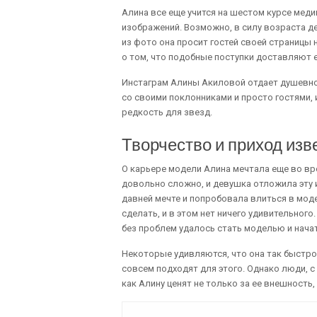
Алина все еще учится на шестом курсе меди
изображений. Возможно, в силу возраста д
из фото она просит гостей своей страницы н
о том, что подобные поступки доставляют 
Инстаграм Алины Акиловой отдает душевно
со своими поклонниками и просто гостями, 
редкость для звезд.
Творчество и приход изв
О карьере модели Алина мечтала еще во вр
довольно сложно, и девушка отложила эту 
давней мечте и попробовала влиться в моде
сделать, и в этом нет ничего удивительног
без проблем удалось стать моделью и начат
Некоторые удивляются, что она так быстро 
совсем подходят для этого. Однако люди, с
как Алину ценят не только за ее внешность,