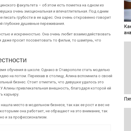
цинского факультета – об этом есть пометка на одном из
евушка очень эмоциональная и впечатлительная. Под одним
е писать грубости в ее адрес. Она очень откровенно говорит
ей глубокие душевные переживания.
Ка
ан
стью и искренностью. Она очень любит взаимодействовать
и даже просит посоветовать то фильм, то шампунь, что
естности
емя обучения в школе. Однако в Ставрополе стать моделью
идею на потом. Переехав в столицу, Алина вспомнила о своей
льный бизнес. Стоит отметить, что девушке удалось это
о. У Алины привлекательная внешность, благодаря которой ей
ь карьеру.
Пя
нашла место в модельном бизнесе, так как ее рост и вес не
 которыми она работает, не обращают на это внимание, так
 но и за профессионализм.