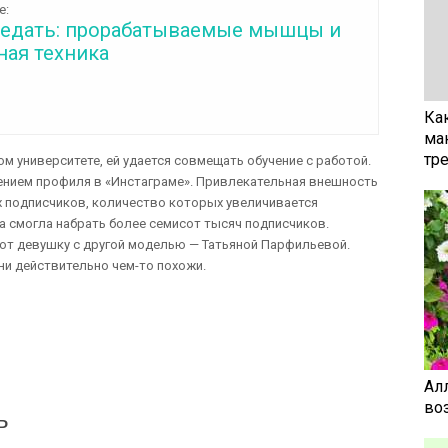
е:
седать: прорабатываемые мышцы и
ная техника
Ка
ма
тр
ом университете, ей удается совмещать обучение с работой.
ением профиля в «Инстаграме». Привлекательная внешность
х подписчиков, количество которых увеличивается
а смогла набрать более семисот тысяч подписчиков.
ют девушку с другой моделью — Татьяной Парфильевой.
ни действительно чем-то похожи.
Ал
воз
ь