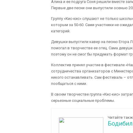
Алина и ее подруга Соня решили вместе зап
Первые две песни они выпустили осенью 2020
Группу «Кис-кис» слушают не только школьн
которым за 50-60. Сами участники не ожида
категорий.
Девушки выпустили кавер на песню Егора Л
помогал в творчестве ее отец. Сама девушка
поэтому он не смог бы придумать формат г
Коллектив принял участие в фестивале «На
сотрудничества организаторов с Министерс
никого останавливать. Сам фестиваль – от
пообщаться с ними.
В своем творчестве группа «Кис-кис» затр
серьезные социальные проблемы.
Читайте такж
Бодибил