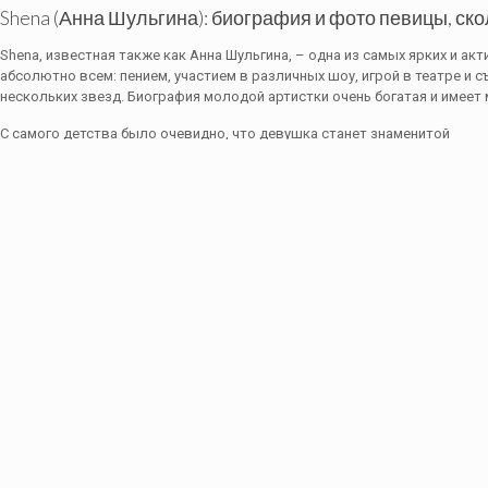
Shena (Анна Шульгина): биография и фото певицы, скол
Shena, известная также как Анна Шульгина, – одна из самых ярких и а
абсолютно всем: пением, участием в различных шоу, игрой в театре и с
нескольких звезд. Биография молодой артистки очень богатая и имеет
С самого детства было очевидно, что девушка станет знаменитой
Детские годы
Шульгина Анна родилась в 1993 году в столице России — Москве. Ее р
а мать — известная российская певица Валерия.
С ранних лет она была очень артистичной и харизматичной девочкой. Се
студию Гнесиных.
Правда, закончить Анне его так и не удалось.
Читайте также: