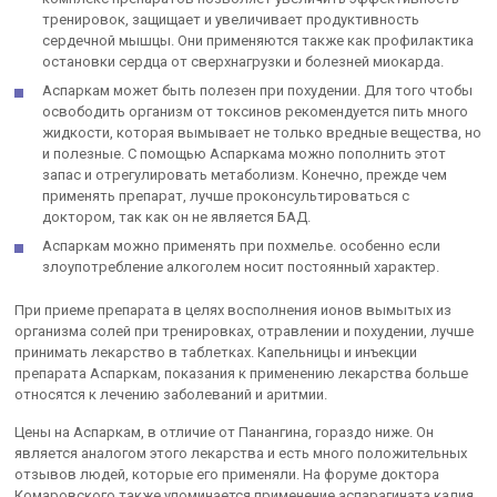
тренировок, защищает и увеличивает продуктивность
сердечной мышцы. Они применяются также как профилактика
остановки сердца от сверхнагрузки и болезней миокарда.
Аспаркам может быть полезен при похудении. Для того чтобы
освободить организм от токсинов рекомендуется пить много
жидкости, которая вымывает не только вредные вещества, но
и полезные. С помощью Аспаркама можно пополнить этот
запас и отрегулировать метаболизм. Конечно, прежде чем
применять препарат, лучше проконсультироваться с
доктором, так как он не является БАД.
Аспаркам можно применять при похмелье. особенно если
злоупотребление алкоголем носит постоянный характер.
При приеме препарата в целях восполнения ионов вымытых из
организма солей при тренировках, отравлении и похудении, лучше
принимать лекарство в таблетках. Капельницы и инъекции
препарата Аспаркам, показания к применению лекарства больше
относятся к лечению заболеваний и аритмии.
Цены на Аспаркам, в отличие от Панангина, гораздо ниже. Он
является аналогом этого лекарства и есть много положительных
отзывов людей, которые его применяли. На форуме доктора
Комаровского также упоминается применение аспарагината калия