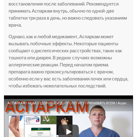
восстановления после заболеваний. Рекомендуется
принимать Аспаркам внутрь, обычно по одной-две
таблетки три раза в день, но важно следовать указаниям
врача.
Однако, как и любой медикамент, Аспаркам может
вызывать побочные эффекты. Некоторые пациенты
сообщают о диспепсических расстройствах, таких как
тошнота или диарея. В редких случаях возможны
аллергические реакции. Перед началом приема
препарата важно проконсультироваться с врачом,
особенно если у вас есть заболевания почек или сердца,
чтобы избежать нежелательных последствий.
АСПАРКАМ l Mg&К l ЗДОРОВЬЕ И ДОЛГОЛЕТИЕ l ПРИНИМАТЬ ВСЕМ l Asparcam — your health depends on Mg&K