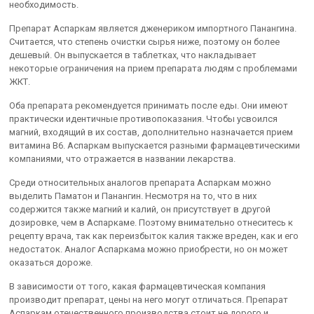
необходимость.
Препарат Аспаркам является дженериком импортного Панангина.
Считается, что степень очистки сырья ниже, поэтому он более
дешевый. Он выпускается в таблетках, что накладывает
некоторые ограничения на прием препарата людям с проблемами
ЖКТ.
Оба препарата рекомендуется принимать после еды. Они имеют
практически идентичные противопоказания. Чтобы усвоился
магний, входящий в их состав, дополнительно назначается прием
витамина В6. Аспаркам выпускается разными фармацевтическими
компаниями, что отражается в названии лекарства.
Среди относительных аналогов препарата Аспаркам можно
выделить Паматон и Панангин. Несмотря на то, что в них
содержится также магний и калий, он присутствует в другой
дозировке, чем в Аспаркаме. Поэтому внимательно отнеситесь к
рецепту врача, так как переизбыток калия также вреден, как и его
недостаток. Аналог Аспаркама можно приобрести, но он может
оказаться дороже.
В зависимости от того, какая фармацевтическая компания
производит препарат, цены на него могут отличаться. Препарат
Аспаркам отечественного производства стоит не дорого и