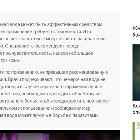
ичная вода может быть эффективным средством
Жж
 ее применение требует осторожности. Это
бок
е вещества, которые могут вызвать раздражение
ии. Специалисты рекомендуют перед
ст на чувствительность, нанеся небольшое
ток кожи.
ям по применению, не превышая рекомендованную
ия. Врачи подчеркивают, что чемеричная вода не
ством, и в случае серьезного заражения лучше
роме того, необходимо проводить обработку не
постельного белья, чтобы предотвратить повторное
Кси
авильном использовании и соблюдении мер
оп
ая вода может помочь в борьбе с паразитами.