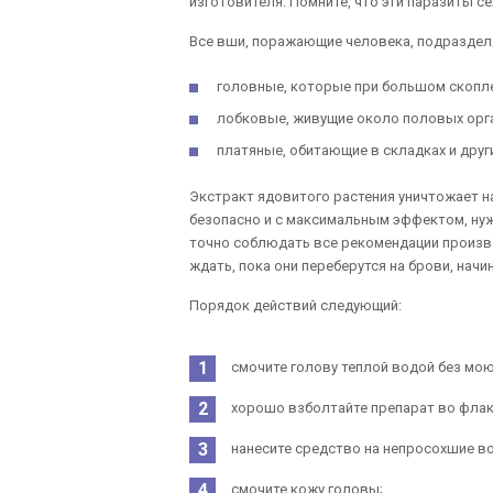
изготовителя. Помните, что эти паразиты с
Все вши, поражающие человека, подразделя
головные, которые при большом скоплен
лобковые, живущие около половых орг
платяные, обитающие в складках и друг
Экстракт ядовитого растения уничтожает н
безопасно и с максимальным эффектом, нуж
точно соблюдать все рекомендации произво
ждать, пока они переберутся на брови, нач
Порядок действий следующий:
смочите голову теплой водой без мо
хорошо взболтайте препарат во флак
нанесите средство на непросохшие в
смочите кожу головы;