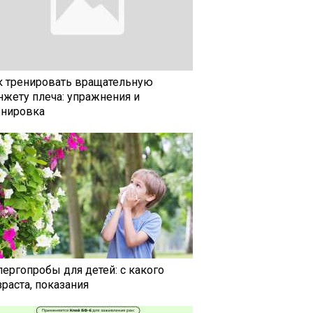
к тренировать вращательную
нжету плеча: упражнения и
енировка
лергопробы для детей: с какого
раста, показания