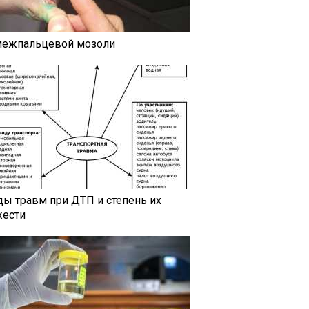
межпальцевой мозоли
ды травм при ДТП и степень их
жести