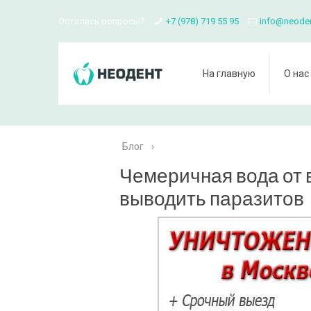
Остались вопросы?
+7 (978) 719 55 95
info@neode
На главную
О нас
Блог
›
Чемеричная вода от 
выводить паразитов