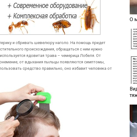
О 
стерику и сбривать шевелюру наголо. На помощь придет
астительного происхождения, обращаться с ним нужно
используется ядовитая трава – чемерица Лобеля. От
и онемение, от вдыхания пыльцы появляются симптомы,
использовать средство правильно, оно избавит человека от
Ви
тя