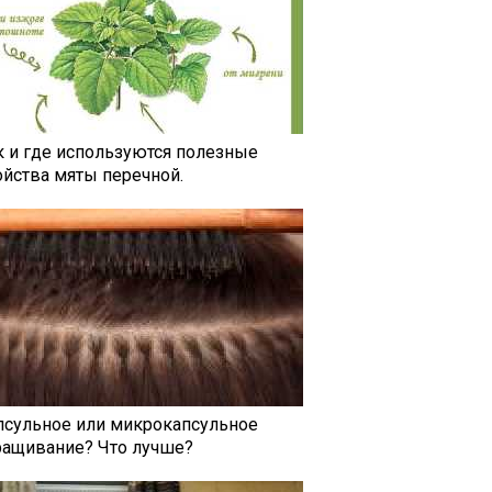
к и где используются полезные
ойства мяты перечной.
псульное или микрокапсульное
ращивание? Что лучше?