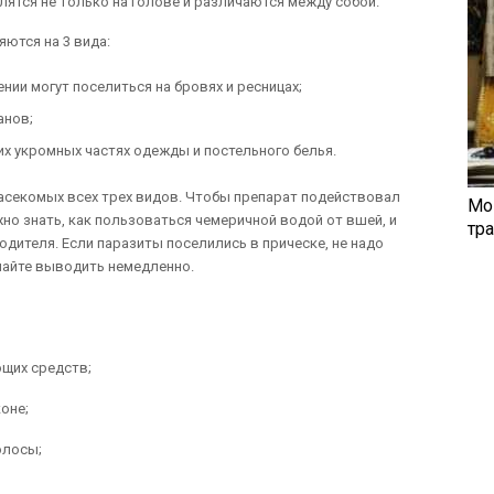
елятся не только на голове и различаются между собой.
ются на 3 вида:
ии могут поселиться на бровях и ресницах;
анов;
их укромных частях одежды и постельного белья.
асекомых всех трех видов. Чтобы препарат подействовал
Мо
но знать, как пользоваться чемеричной водой от вшей, и
тр
дителя. Если паразиты поселились в прическе, не надо
инайте выводить немедленно.
ющих средств;
оне;
олосы;