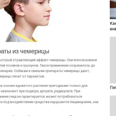
Ка
ан
раты из чемерицы
быстрый отравляющий эффект чемерицы. Они использовали
лей посевов и грызунов. Такое применение сохранилось до
еринарии. Собакам и свиньям препараты чемерицы дают,
мерицы лечат от паразитов.
а основе ядовитого растения пригодными только для
Пя
назначают при подагре, артрите, радикулите. При
ение гнид не гарантируется, может потребоваться
ых под воздействием средства нарушается пищеварение, они