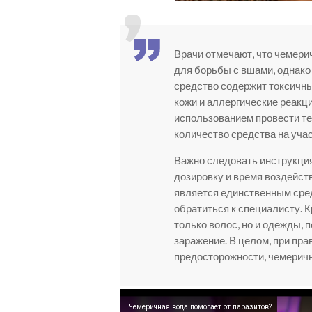
Врачи отмечают, что чемер
для борьбы с вшами, однако
средство содержит токсичны
кожи и аллергические реакц
использованием провести те
количество средства на учас
Важно следовать инструкци
дозировку и время воздейств
является единственным сред
обратиться к специалисту. К
только волос, но и одежды, 
заражение. В целом, при пр
предосторожности, чемеричн
Чемеричная вода помогает от паразитов?