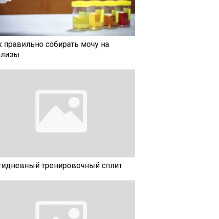
к правильно собирать мочу на
ализы
тидневный тренировочный сплит