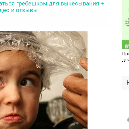
аться гребешком для вычёсывания +
идео и отзывы
Пр
дл