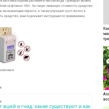
я настойка корней растения и чистая вода. Препарат можно
ублей за флакон 100 г. За такую смешную стоимость средство
ки, вызывающие перхоть, а также улучшает рост волос и
ть средство, вам подскажет инструкция по применению,
Ка
ма
тр
насекомых
й.
Ал
воз
е:
т вшей и гнид: какие существуют и как