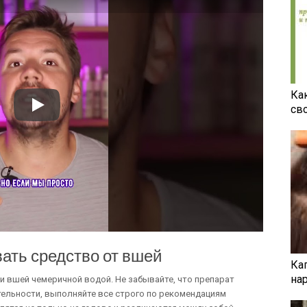
Ка
св
ать средство от вшей
Ка
на
и вшей чемеричной водой. Не забывайте, что препарат
тельности, выполняйте все строго по рекомендациям