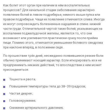
Как болит этот орган при наличии в нём воспалительных
процессов? Для начальной стадии заболевания характерно
появление болей в левом подреберье, немного выше пупка или
правом подреберье. Чаще их появление отмечается слева. Иногда
их могут сопровождать болезненные ощущения в спине. нижней
части груди. Отличительной чертой таких болей, указывающих на
воспаление поджелудочной железы, является то, что они
возникают или усиливаются практически сразу после приёма
пищи. Помимо этого, отмечается уменьшение болевого синдрома
при наклоне вперёд, в положении сидя.
По прошествии трёх дней, неожиданно появившиеся резкие боли
обычно принимают ноющий характер. Если игнорировать их и не
предпринимать никаких действий, то впоследствии к ним может
присоединиться:
Тошнота и рвота;
Повышение температуры тела до 38–39 градусов;
Частая диарея ;
Головокружение;
Снижение артериального давления;