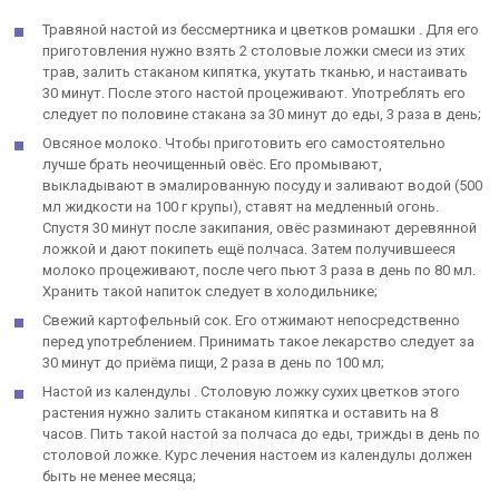
Травяной настой из бессмертника и цветков ромашки . Для его
приготовления нужно взять 2 столовые ложки смеси из этих
трав, залить стаканом кипятка, укутать тканью, и настаивать
30 минут. После этого настой процеживают. Употреблять его
следует по половине стакана за 30 минут до еды, 3 раза в день;
Овсяное молоко. Чтобы приготовить его самостоятельно
лучше брать неочищенный овёс. Его промывают,
выкладывают в эмалированную посуду и заливают водой (500
мл жидкости на 100 г крупы), ставят на медленный огонь.
Спустя 30 минут после закипания, овёс разминают деревянной
ложкой и дают покипеть ещё полчаса. Затем получившееся
молоко процеживают, после чего пьют 3 раза в день по 80 мл.
Хранить такой напиток следует в холодильнике;
Свежий картофельный сок. Его отжимают непосредственно
перед употреблением. Принимать такое лекарство следует за
30 минут до приёма пищи, 2 раза в день по 100 мл;
Настой из календулы . Столовую ложку сухих цветков этого
растения нужно залить стаканом кипятка и оставить на 8
часов. Пить такой настой за полчаса до еды, трижды в день по
столовой ложке. Курс лечения настоем из календулы должен
быть не менее месяца;