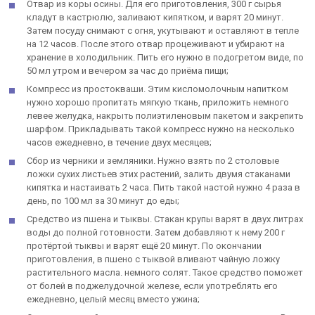
Отвар из коры осины. Для его приготовления, 300 г сырья
кладут в кастрюлю, заливают кипятком, и варят 20 минут.
Затем посуду снимают с огня, укутывают и оставляют в тепле
на 12 часов. После этого отвар процеживают и убирают на
хранение в холодильник. Пить его нужно в подогретом виде, по
50 мл утром и вечером за час до приёма пищи;
Компресс из простокваши. Этим кисломолочным напитком
нужно хорошо пропитать мягкую ткань, приложить немного
левее желудка, накрыть полиэтиленовым пакетом и закрепить
шарфом. Прикладывать такой компресс нужно на несколько
часов ежедневно, в течение двух месяцев;
Сбор из черники и земляники. Нужно взять по 2 столовые
ложки сухих листьев этих растений, залить двумя стаканами
кипятка и настаивать 2 часа. Пить такой настой нужно 4 раза в
день, по 100 мл за 30 минут до еды;
Средство из пшена и тыквы. Стакан крупы варят в двух литрах
воды до полной готовности. Затем добавляют к нему 200 г
протёртой тыквы и варят ещё 20 минут. По окончании
приготовления, в пшено с тыквой вливают чайную ложку
растительного масла. немного солят. Такое средство поможет
от болей в поджелудочной железе, если употреблять его
ежедневно, целый месяц вместо ужина;