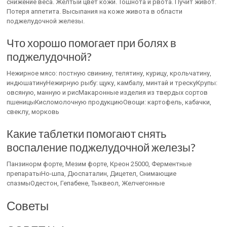
снижение веса. Желтый цвет кожи. Тошнота и рвота. Пучит живот.
Потеря аппетита. Высыпания на коже живота в области
поджелудочной железы.
Что хорошо помогает при болях в
поджелудочной?
Нежирное мясо: постную свинину, телятину, курицу, крольчатину,
индюшатинуНежирную рыбу: щуку, камбалу, минтай и трескуКрупы:
овсяную, манную и рисМакаронные изделия из твердых сортов
пшеницыКисломолочную продукциюОвощи: картофель, кабачки,
свеклу, морковь
Какие таблетки помогают снять
воспаление поджелудочной железы?
Панзинорм форте, Мезим форте, Креон 25000, Ферментные
препаратыНо-шпа, Дюспаталин, Дицетел, Снимающие
спазмыОдестон, Гепабене, Тыквеол, Желчегонные
Советы