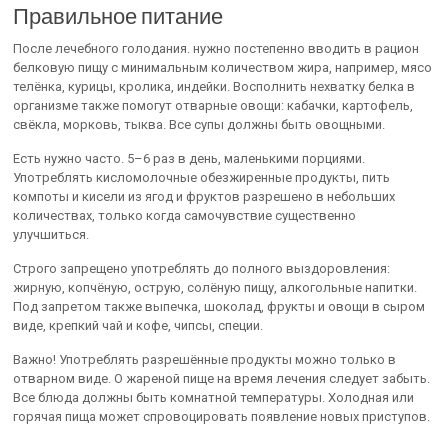
Правильное питание
После лечебного голодания. нужно постепенно вводить в рацион
белковую пищу с минимальным количеством жира, например, мясо
телёнка, курицы, кролика, индейки. Восполнить нехватку белка в
организме также помогут отварные овощи: кабачки, картофель,
свёкла, морковь, тыква. Все супы должны быть овощными.
Есть нужно часто. 5–6 раз в день, маленькими порциями.
Употреблять кисломолочные обезжиренные продукты, пить
компоты и кисели из ягод и фруктов разрешено в небольших
количествах, только когда самочувствие существенно
улучшиться.
Строго запрещено употреблять до полного выздоровления:
жирную, копчёную, острую, солёную пищу, алкогольные напитки.
Под запретом также выпечка, шоколад, фрукты и овощи в сыром
виде, крепкий чай и кофе, чипсы, специи.
Важно! Употреблять разрешённые продукты можно только в
отварном виде. О жареной пище на время лечения следует забыть.
Все блюда должны быть комнатной температуры. Холодная или
горячая пища может спровоцировать появление новых приступов.