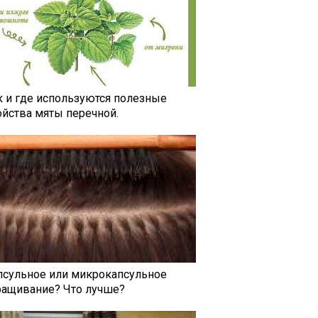
к и где используются полезные
ойства мяты перечной.
псульное или микрокапсульное
ращивание? Что лучше?