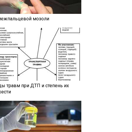
межпальцевой мозоли
ды травм при ДТП и степень их
жести