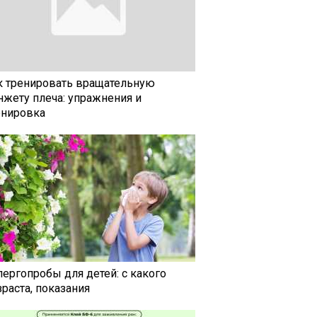
к тренировать вращательную
нжету плеча: упражнения и
енировка
лергопробы для детей: с какого
раста, показания