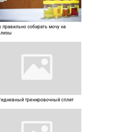
к правильно собирать мочу на
ализы
тидневный тренировочный сплит