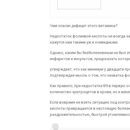
Чем опасен дефицит этого витамина?
Недостаток фолиевой кислоты не всегда з
кажутся нам такими уж и очевидными.
Однако, каким бы безболезненным не был э
инфарктов и инсультов, предсказать которы
утверждает, что как минимум у двадцати пр
подтверждая мысль о том, что нехватка ф
Как правило, при недостатке В9 в первую о
количество эритроцитов в крови, но и меня
Если вовремя не взять ситуацию под контро
кислоты превращается в настоящую болезн
раздражительностью, быстрой утомляемост