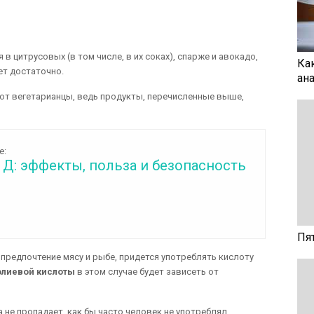
 цитрусовых (в том числе, в их соках), спарже и авокадо,
Ка
ет достаточно.
ан
ают вегетарианцы, ведь продукты, перечисленные выше,
е:
 Д: эффекты, польза и безопасность
Пя
я предпочтение мясу и рыбе, придется употреблять кислоту
олиевой кислоты
в этом случае будет зависеть от
 не пропадает, как бы часто человек не употреблял