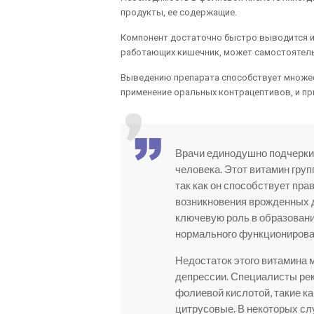
продукты, ее содержащие.
Компонент достаточно быстро выводится из
работающих кишечник, может самостоятель
Выведению препарата способствует множест
применение оральных контрацептивов, и п
Врачи единодушно подчерки
человека. Этот витамин гру
так как он способствует пра
возникновения врожденных д
ключевую роль в образовани
нормального функционирова
Недостаток этого витамина м
депрессии. Специалисты рек
фолиевой кислотой, такие к
цитрусовые. В некоторых сл