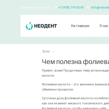
Остались вопросы?
+7 (978) 719 55 95
info@neode
На главную
О нас
Блог
›
Чем полезна фолиева
Привет, всем! Продолжаю тему антиоксидан
кислоте.
Фолиевая кислота – это жизненно важный в
обменных процессах.
Суточная доза фолиевой кислоты колеблется
как она не имеет никакого токсического де
фолиевой кислоты, чтобы навредить себе.