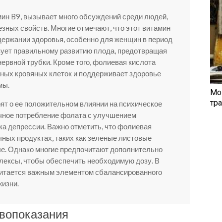
мин B9, вызывает много обсуждений среди людей,
езных свойств. Многие отмечают, что этот витамин
держании здоровья, особенно для женщин в период
вует правильному развитию плода, предотвращая
ервной трубки. Кроме того, фолиевая кислота
сных кровяных клеток и поддерживает здоровье
мы.
Мо
тр
ят о ее положительном влиянии на психическое
очное потребление фолата с улучшением
ка депрессии. Важно отметить, что фолиевая
чных продуктах, таких как зеленые листовые
ые. Однако многие предпочитают дополнительно
лексы, чтобы обеспечить необходимую дозу. В
читается важным элементом сбалансированного
жизни.
ивопоказания