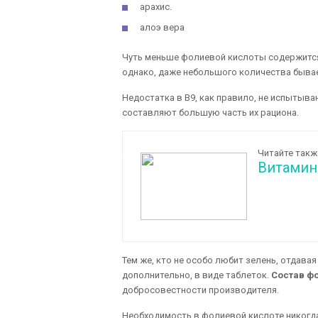
арахис.
алоэ вера
Чуть меньше фолиевой кислоты содержится в
однако, даже небольшого количества быва
Недостатка в В9, как правило, не испытыв
составляют большую часть их рациона.
Читайте такж
Витамин
Тем же, кто не особо любит зелень, отдава
дополнительно, в виде таблеток.
Состав ф
добросовестности производителя.
Необходимость в фолиевой кислоте никогда