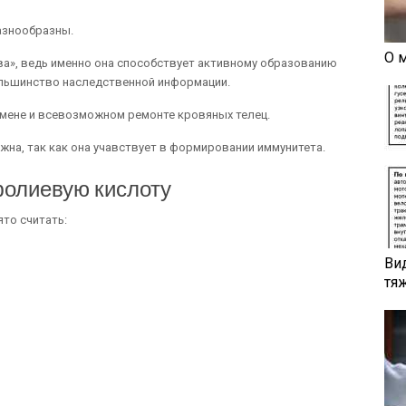
азнообразны.
О 
а», ведь именно она способствует активному образованию
льшинство наследственной информации.
амене и всевозможном ремонте кровяных телец.
жна, так как она учавствует в формировании иммунитета.
фолиевую кислоту
то считать:
Ви
тя