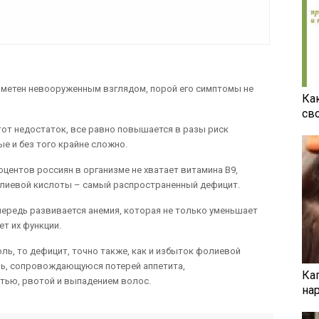
аметен невооруженным взглядом, порой его симптомы не
Ка
св
тот недостаток, все равно повышается в разы риск
е и без того крайне сложно.
оцентов россиян в организме не хватает витамина В9,
олиевой кислоты – самый распространенный дефицит.
чередь развивается анемия, которая не только уменьшает
ет их функции.
ль, то дефицит, точно также, как и избыток фолиевой
ь, сопровождающуюся потерей аппетита,
Ка
ью, рвотой и выпадением волос.
на