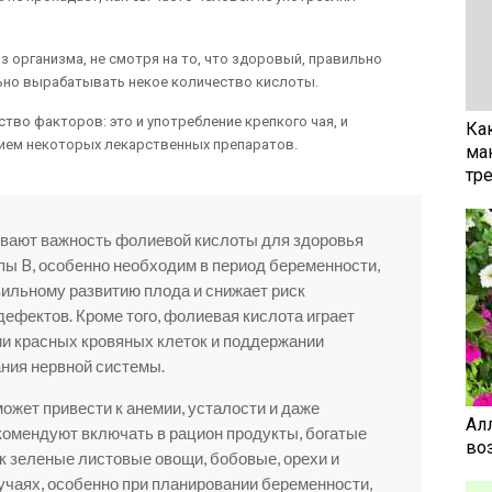
 организма, не смотря на то, что здоровый, правильно
но вырабатывать некое количество кислоты.
во факторов: это и употребление крепкого чая, и
Ка
рием некоторых лекарственных препаратов.
ма
тр
вают важность фолиевой кислоты для здоровья
ппы B, особенно необходим в период беременности,
вильному развитию плода и снижает риск
ефектов. Кроме того, фолиевая кислота играет
и красных кровяных клеток и поддержании
ния нервной системы.
ожет привести к анемии, усталости и даже
Ал
омендуют включать в рацион продукты, богатые
воз
ак зеленые листовые овощи, бобовые, орехи и
учаях, особенно при планировании беременности,