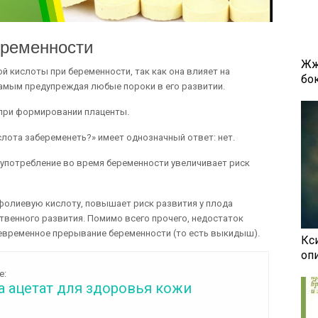
еременности
Жж
й кислоты при беременности, так как она влияет на
бок
амым предупреждая любые пороки в его развитии.
 при формировании плаценты.
слота забеременеть?» имеет однозначный ответ: нет.
е употребление во время беременности увеличивает риск
 фолиевую кислоту, повышает риск развития у плода
твенного развития. Помимо всего прочего, недостаток
временное прерывание беременности (то есть выкидыш).
Кси
оп
е:
а ацетат для здоровья кожи