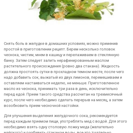
Снять боль в желудке в домашних условиях, можно применив
простой в приготовлении рецепт. Берем несколько головок
чеснока, чистим, мнем в кашицу и перелаживаем в стеклянную
банку. Затем следует залить нерафинированным маслом
растительного происхождения (ровно два стакана). Жидкость
должна простоять сутки в прохладном темном месте, после чего
надо добавить сок, выжатый из двух лимонов, перемешиваем и
оставляем настаиваться неделю, не меньше. Приготовленное
масло из чеснока, принимать три раза в день, исключительно
перед едой. Прием такого средства рассчитан на трехмесячный
курс, после чего необходимо сделать перерыв на месяц, а затем
возобновить прием чесночной настойки.
Для улучшения выделения желудочного сока, рекомендуется
перед каждым приемом пищи, употреблять мед с водой. Для этого
необходимо взять одну столовую ложку меда (желательно
майского) и разбавить стаканом воды, все это тщательно