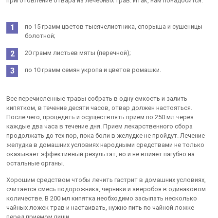
приготовление отвара из лечебных трав. Итак, нам понадобится:
по 15 грамм цветов тысячелистника, спорыша и сушеницы
болотной;
20 грамм листьев мяты (перечной);
по 10 грамм семян укропа и цветов ромашки.
Все перечисленные травы собрать в одну емкость и залить
кипятком, в течение десяти часов, отвар должен настояться.
После чего, процедить и осуществлять прием по 250 мл через
каждые два часа в течение дня. Прием лекарственного сбора
продолжать до тех пор, пока боли в желудке не пройдут. Лечение
желудка в домашних условиях народными средствами не только
оказывает эффективный результат, но и не влияет пагубно на
остальные органы.
Хорошим средством чтобы лечить гастрит в домашних условиях,
считается смесь подорожника, черники и зверобоя в одинаковом
количестве. В 200 мл кипятка необходимо засыпать несколько
чайных ложек трав и настаивать, нужно пить по чайной ложке
перед приемом пищи.