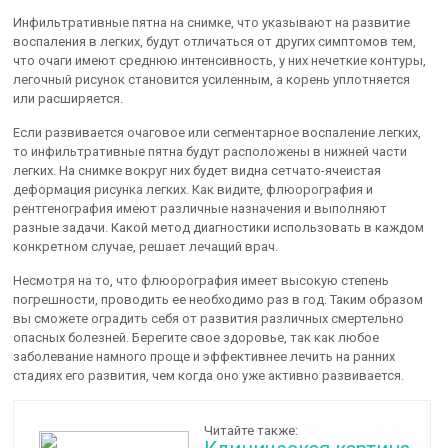
Инфильтративные пятна на снимке, что указывают на развитие
воспаления в легких, будут отличаться от других симптомов тем,
что очаги имеют среднюю интенсивность, у них нечеткие контуры,
легочный рисунок становится усиленным, а корень уплотняется
или расширяется.
Если развивается очаговое или сегментарное воспаление легких,
то инфильтративные пятна будут расположены в нижней части
легких. На снимке вокруг них будет видна сетчато-ячеистая
деформация рисунка легких. Как видите, флюорография и
рентгенография имеют различные назначения и выполняют
разные задачи. Какой метод диагностики использовать в каждом
конкретном случае, решает лечащий врач.
Несмотря на то, что флюорография имеет высокую степень
погрешности, проводить ее необходимо раз в год. Таким образом
вы сможете оградить себя от развития различных смертельно
опасных болезней. Берегите свое здоровье, так как любое
заболевание намного проще и эффективнее лечить на ранних
стадиях его развития, чем когда оно уже активно развивается.
Читайте также: