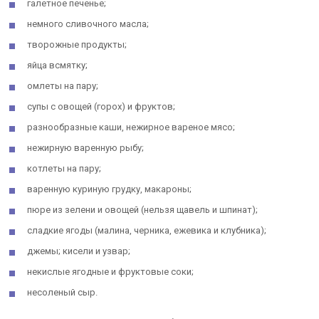
галетное печенье;
немного сливочного масла;
творожные продукты;
яйца всмятку;
омлеты на пару;
супы с овощей (горох) и фруктов;
разнообразные каши, нежирное вареное мясо;
нежирную варенную рыбу;
котлеты на пару;
варенную куриную грудку, макароны;
пюре из зелени и овощей (нельзя щавель и шпинат);
сладкие ягоды (малина, черника, ежевика и клубника);
джемы; кисели и узвар;
некислые ягодные и фруктовые соки;
несоленый сыр.