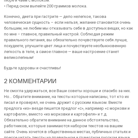
пюре и чаем с молоком.
• Перед сном выпейте 200 граммов молока.
Конечно, диета при гастрите — дело нелегкое, такова
человеческая сущность – если нельзя, желание становится очень
большим, не любим мы отказывать себе в доступных вещах, но как
по мне – главное, правильный настрой. Соблюдая режим
правильного питания, вы обязательно почувствуете себя лучше,
похудеете, улучшите цвет лица и почувствуете необыкновенную
легкость в теле, а самое главное — ваше настроение станет
великолепным!
Будьте здоровы и счастливы!
2 КОММЕНТАРИИ
Не смогла удержаться, все Ваши советы хороши и спасибо за них.
Но… Обратите внимание, на тексты которые написаны, тот кто их
писал и проверял, не очень дружит с русским языком. Вместе
предлога «из» везде пишется предлог «с», например «с моркови и
картофеля», вместо «из морковки и картофеля» и т.д.
Обязательно обратите внимание на данное обстоятельство,
работников, которые занимаются набором текстов на вашем
сайте. Очень хочется в общественных местах, публичных статьях и
прессе читать тексты на правильном и грамотном русском языке,