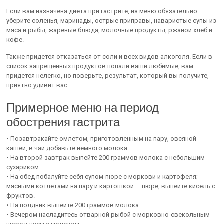
Если вам назначена диета при гастрите, из меню обязательно
уберите соленья, маринады, острые приправы, наваристые супы из
мяса и рыбы, жареные блюда, молочные продукты, ржаной хлеб и
кофе.
Также придется отказаться от соли и всех видов алкоголя. Если в
список запрещенных продуктов попали ваши любимые, вам
придется нелегко, но поверьте, результат, который вы получите,
приятно удивит вас.
Примерное меню на период
обострения гастрита
• Позавтракайте омлетом, приготовленным на пару, овсяной
кашей, в чай добавьте немного молока.
• На второй завтрак выпейте 200 граммов молока с небольшим
сухариком.
• На обед побалуйте себя супом-пюре с моркови и картофеля;
мясными котлетами на пару и картошкой — пюре, выпейте кисель с
фруктов.
• На полдник выпейте 200 граммов молока.
• Вечером насладитесь отварной рыбой с морковно-свекольным