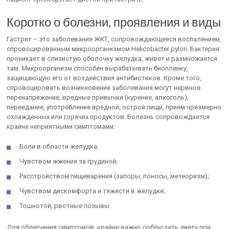
Коротко о болезни, проявления и виды
Гастрит – это заболевание ЖКТ, сопровождающееся воспалением,
спровоцированным микроорганизмом Helicobacter pylori. Бактерия
проникает в слизистую оболочку желудка, живет и размножается
там. Микроорганизм способен вырабатывать биопленку,
защищающую его от воздействия антибиотиков. Кроме того,
спровоцировать возникновение заболевания могут нервное
перенапряжение, вредные привычки (курение, алкоголь),
переедание, употребление вредной, острой пищи, прием чрезмерно
охлажденных или горячих продуктов. Болезнь сопровождается
крайне неприятными симптомами:
Боли в области желудка;
Чувством жжения за грудиной;
Расстройством пищеварения (запоры, поносы, метеоризм);
Чувством дискомфорта и тяжести в желудке;
Тошнотой, рвотные позывы.
Для облегчения симптомов, крайне важно соблюдать диету при