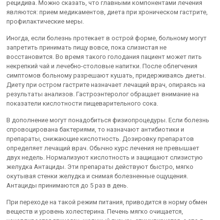
рецидива. Можно сказать, что главными компонентами лечения
являются: прием медикаментов, диета при хроническом гастрите,
профилактические меры.
Иногда, если болезнь протекает в острой форме, больному могут
запретить принимать пищу вовсе, пока слизистая не
восстановится. Во время такого голодания пациент может пить
некрепкий чай и лечебно-столовые напитки. После облегчения
симптомов больному разрешают кушать, придерживаясь диеты.
Диету при остром гастрите назначает лечащий врач, опираясь на
результаты анализов. Гастроэнтеролог обращает внимание на
показатели кислотности пищеварительного сока.
В дополнение могут понадобиться физиопроцедуры. Если болезнь
спровоцирована бактериями, то назначают антибиотики и
препараты, снижающие кислотность. Дозировку препаратов
определяет лечащий врач. Обычно курс лечения не превышает
двух недель. Нормализуют кислотность и защищают слизистую
желудка Антациды. Эти препараты действуют быстро, мягко
окутывая стенки желудка и снимая болезненные ощущения.
Антациды принимаются до 5 раз в день.
При переходе на такой режим питания, приводится в норму обмен
веществ и уровень холестерина. Печень мягко очищается,