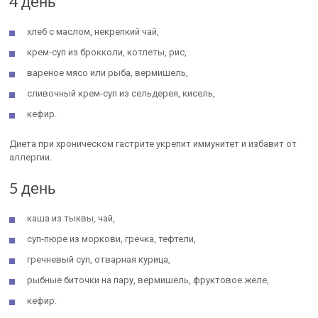
4 день
хлеб с маслом, некрепкий чай,
крем-суп из брокколи, котлеты, рис,
вареное мясо или рыба, вермишель,
сливочный крем-суп из сельдерея, кисель,
кефир.
Диета при хроническом гастрите укрепит иммунитет и избавит от
аллергии.
5 день
каша из тыквы, чай,
суп-пюре из моркови, гречка, тефтели,
гречневый суп, отварная курица,
рыбные биточки на пару, вермишель, фруктовое желе,
кефир.