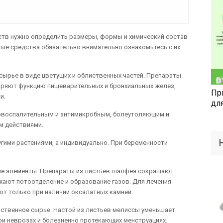
ств нужно определить размеры, формы и химический состав
ые средства обязательно внимательно ознакомьтесь с их
ырье в виде цветущих и облиственных частей. Препараты
оряют функцию пищеварительных и бронхиальных желез,
Пр
и.
дл
овоспалительным и антимикробным, болеутоляющим и
м действиями.
угими растениями, а индивидуально. При беременности
ие элементы. Препараты из листьев шалфея сокращают
ают потоотделение и образование газов. Для лечения
т только при наличии оксалатных камней.
ственное сырье. Настой из листьев мелиссы уменьшает
и неврозах и болезненно протекающих менструациях.