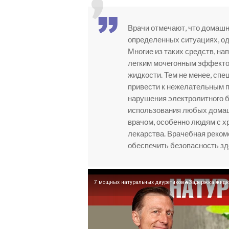
Врачи отмечают, что домашн
определенных ситуациях, од
Многие из таких средств, на
легким мочегонным эффектом
жидкости. Тем не менее, сп
привести к нежелательным п
нарушения электролитного б
использования любых домаш
врачом, особенно людям с 
лекарства. Врачебная реко
обеспечить безопасность зд
7 мощных натуральных диуретиков🔥Задержка жидк