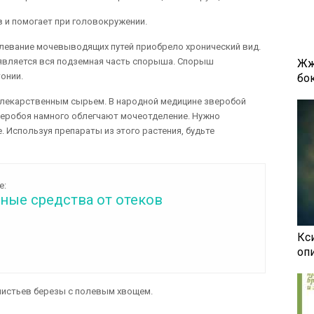
 и помогает при головокружении.
левание мочевыводящих путей приобрело хронический вид.
является вся подземная часть спорыша. Спорыш
Жж
онии.
бок
 лекарственным сырьем. В народной медицине зверобой
веробоя намного облегчают мочеотделение. Нужно
. Используя препараты из этого растения, будьте
е:
ные средства от отеков
Кси
оп
истьев березы с полевым хвощем.