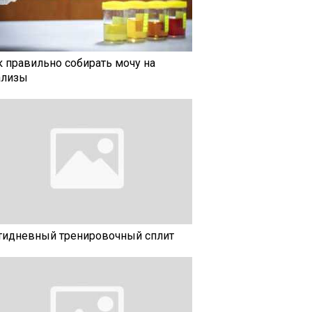
к правильно собирать мочу на
ализы
тидневный тренировочный сплит