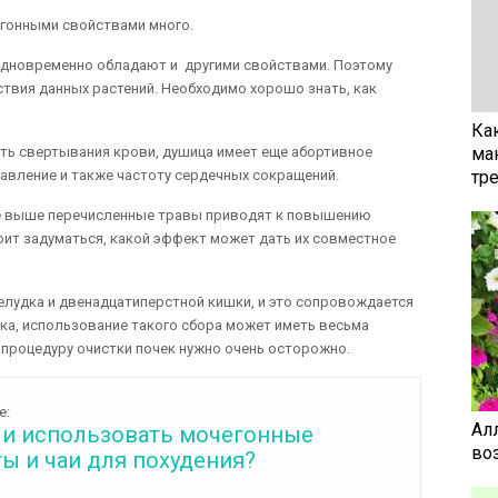
егонными свойствами много.
 одновременно обладают и другими свойствами. Поэтому
твия данных растений. Необходимо хорошо знать, как
Ка
ь свертывания крови, душица имеет еще абортивное
ма
давление и также частоту сердечных сокращений.
тр
се выше перечисленные травы приводят к повышению
ит задуматься, какой эффект может дать их совместное
желудка и двенадцатиперстной кишки, и это сопровождается
ка, использование такого сбора может иметь весьма
 процедуру очистки почек нужно очень осторожно.
е:
Ал
и использовать мочегонные
воз
ы и чаи для похудения?