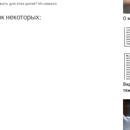
ать для этих целей? Их немало.
к некоторых:
О 
Ви
тя