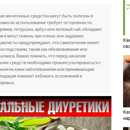
ие мочегонные средства могут быть полезны в
нако их использование требует осторожности.
пример, петрушка, арбуз или зеленый чай, обладают
 и могут помочь при отеках или задержке
Ка
ециалисты предупреждают, что самолечение может
св
оследствиям, таким как обезвоживание или
аланса. Важно помнить, что перед началом
них средств необходимо проконсультироваться с
хроническими заболеваниями или принимающим
мендация поможет избежать осложнений и
оровья.
ости в организме
Ка
на