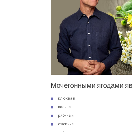
Мочегонными ягодами я
клюква и
калина,
рябина и
ежевика,