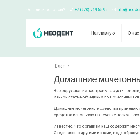
Остались вопросы?
+7 (978) 719 55 95
info@neode
На главную
О нас
Блог
›
Домашние мочегонны
Все окружающие нас травы, фрукты, овощи,
данной статье объединим по мочегонным св
Домашние мочегонные средства применяют 
средства используют в течение нескольких
Известно, что организм наш содержит мног
Соединяясь с другими ионами, вода образуе