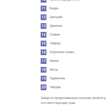
Бадан
Цикорий
Девясил
Стевия
Чабрец
Огуречная трава
Хмель
Хвощ
Одуванчик
Череда.
Зайдя по предложенным ссылкам, можете у
соответствующих трав.