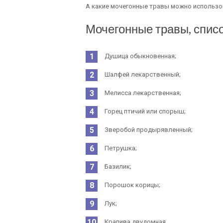
А какие мочегонные травы можно использов
Мочегонные травы, списо
Душица обыкновенная;
Шалфей лекарственный;
Мелисса лекарственная;
Горец птичий или спорыш;
Зверобой продырявленный;
Петрушка;
Базилик;
Порошок корицы;
Лук;
Крапива двудомная.