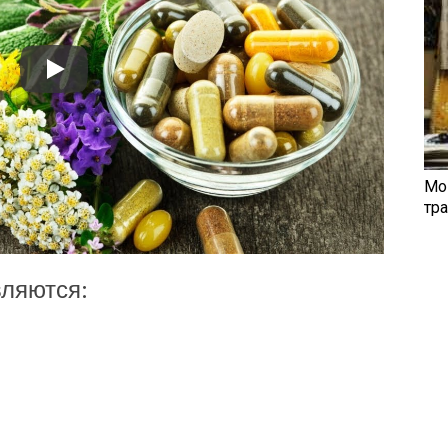
Мо
тр
вляются: