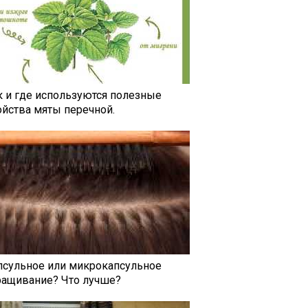
к и где используются полезные
ойства мяты перечной.
псульное или микрокапсульное
ращивание? Что лучше?