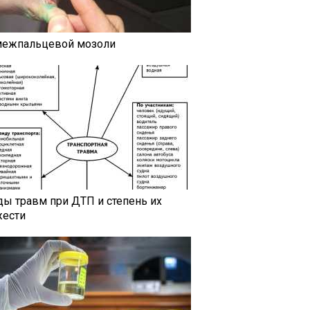
межпальцевой мозоли
ды травм при ДТП и степень их
жести