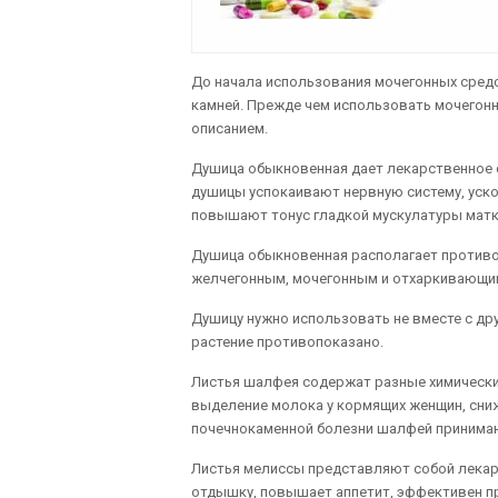
До начала использования мочегонных сред
камней. Прежде чем использовать мочегонн
описанием.
Душица обыкновенная дает лекарственное с
душицы успокаивают нервную систему, уск
повышают тонус гладкой мускулатуры матк
Душица обыкновенная располагает против
желчегонным, мочегонным и отхаркивающи
Душицу нужно использовать не вместе с др
растение противопоказано.
Листья шалфея содержат разные химическ
выделение молока у кормящих женщин, сниж
почечнокаменной болезни шалфей принимаю
Листья мелиссы представляют собой лекар
отдышку, повышает аппетит, эффективен пр