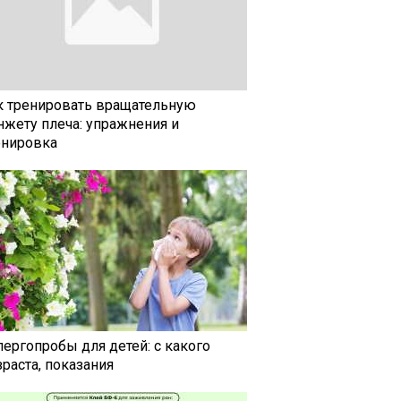
к тренировать вращательную
нжету плеча: упражнения и
енировка
лергопробы для детей: с какого
раста, показания