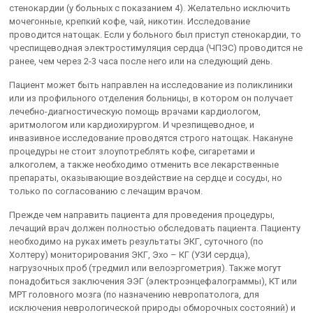
стенокардии (у больных с показанием 4). Желательно исключить
мочегонные, крепкий кофе, чай, никотин. Исследование
проводится натощак. Если у больного был приступ стенокардии, то
чреспищеводная электростимуляция сердца (ЧПЭС) проводится не
ранее, чем через 2-3 часа после него или на следующий день.
Пациент может быть направлен на исследование из поликлиники
или из профильного отделения больницы, в котором он получает
лечебно-диагностическую помощь врачами кардиологом,
аритмологом или кардиохирургом. И чрезпищеводное, и
инвазивное исследование проводятся строго натощак. Накануне
процедуры не стоит злоупотреблять кофе, сигаретами и
алкоголем, а также необходимо отменить все лекарственные
препараты, оказывающие воздействие на сердце и сосуды, но
только по согласованию с лечащим врачом.
Прежде чем направить пациента для проведения процедуры,
лечащий врач должен полностью обследовать пациента. Пациенту
необходимо на руках иметь результаты ЭКГ, суточного (по
Холтеру) мониторирования ЭКГ, Эхо – КГ (УЗИ сердца),
нагрузочных проб (тредмил или велоэргометрия). Также могут
понадобиться заключения ЭЭГ (электроэнцефалограммы), КТ или
МРТ головного мозга (по назначению невропатолога, для
исключения неврологической природы обморочных состояний) и