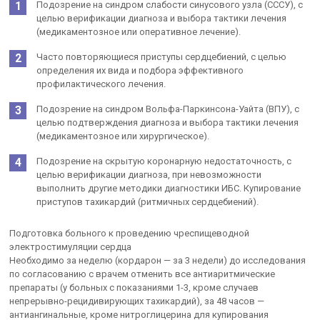
Подозрение на синдром слабости синусового узла (СССУ), с
целью верификации диагноза и выбора тактики лечения
(медикаментозное или оперативное лечение).
Часто повторяющиеся приступы сердцебиений, с целью
определения их вида и подбора эффективного
профилактического лечения.
Подозрение на синдром Вольфа-Паркинсона-Уайта (ВПУ), с
целью подтверждения диагноза и выбора тактики лечения
(медикаментозное или хирургическое).
Подозрение на скрытую коронарную недостаточность, с
целью верификации диагноза, при невозможности
выполнить другие методики диагностики ИБС. Купирование
приступов тахикардий (ритмичных сердцебиений).
Подготовка больного к проведению чреспищеводной
электростимуляции сердца
Необходимо за неделю (кордарон — за 3 недели) до исследования
по согласованию с врачем отменить все антиаритмические
препараты (у больных с показаниями 1-3, кроме случаев
непрерывно-рецидивирующих тахикардий), за 48 часов —
антиангинальные, кроме нитроглицерина для купирования