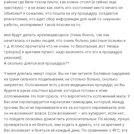
районе где били током пекло, как комок стоял (и сейчас еще
чувствую) — и не знаю как снять это состояние! никто ничего не
объяснил! я сожалею, что пошла на эту процедуру. создается
впечатление, что идет сбор информации для чьей-то «научной»
работы, эксперимент такой похоже на то.
мне будут делать чрезпищеводное. Очень боюсь, так как
начиталась отзывы людей, что очень больно, рвотные позывы и
т.д. И плюс прочитала что не очень то безопасная, вот теперь
трясусь(( и аритмии пугают, надо выяснять что это и процедура
ужасная((
А сколько длится вся процедура??
У меня длилась минут сорок. Вы не там читаете. Болевые ощущения
на грани сильного пощипывания, не столько больно, сколько
неприятно. Осложнения есть у всех медицинских процедур, но Вы
будете в руках опытных врачей, которые готовы к этим
осложнениям. Но повторюсь, что вероятность осложнений мала. У
Вас или спровоцируется пароксизм тахикардии, который, между
прочим, Вы итак переживаете и из-за которого переживаете, или
он не возникнет вовсе. Если возникнет — его купируют, если нет,
то пойдёте спокойно домой пить успокоительные. По моему, лучше
провериться и не бояться, чем ходить и думать, что за аритмия у
Вас возникает и бояться её каждый день. По сравнению с ФГС, эта