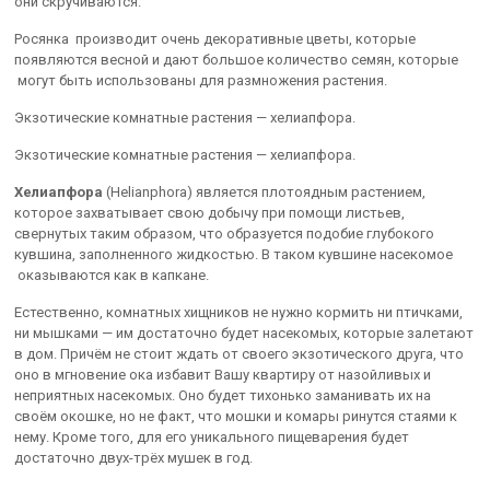
они скручиваются.
Росянка производит очень декоративные цветы, которые
появляются весной и дают большое количество семян, которые
могут быть использованы для размножения растения.
Экзотические комнатные растения — хелиапфора.
Экзотические комнатные растения — хелиапфора.
Хелиапфора
(Helianphora) является плотоядным растением,
которое захватывает свою добычу при помощи листьев,
свернутых таким образом, что образуется подобие глубокого
кувшина, заполненного жидкостью. В таком кувшине насекомое
оказываются как в капкане.
Естественно, комнатных хищников не нужно кормить ни птичками,
ни мышками — им достаточно будет насекомых, которые залетают
в дом. Причём не стоит ждать от своего экзотического друга, что
оно в мгновение ока избавит Вашу квартиру от назойливых и
неприятных насекомых. Оно будет тихонько заманивать их на
своём окошке, но не факт, что мошки и комары ринутся стаями к
нему. Кроме того, для его уникального пищеварения будет
достаточно двух-трёх мушек в год.