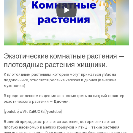
Экзотические комнатные растения —
плотоядные растения-хищники.
К плотоядным растениям, которые могут прижаться у Вас на
подоконнике, относятся росянка капская и дионея (венерина
мухоловка).
В представленном видео можно посмотреть на хищный характер
экзотического растения —
Дионея
.
[youtube]wVfuZaEUO8s[/youtube]
В живой природе встречаются растения, которые питаются
плотью насекомых и мелких грызунов и птиц — такие растения
называют хищниками. В то время, как многие бизнесмены заводят