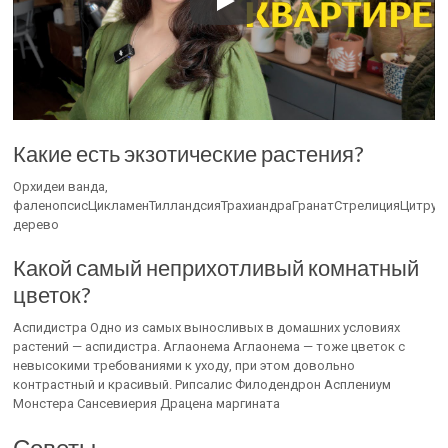
Какие есть экзотические растения?
Орхидеи ванда,
фаленопсисЦикламенТилландсияТрахиандраГранатСтрелицияЦитру
дерево
Какой самый неприхотливый комнатный
цветок?
Аспидистра Одно из самых выносливых в домашних условиях
растений — аспидистра. Аглаонема Аглаонема — тоже цветок с
невысокими требованиями к уходу, при этом довольно
контрастный и красивый. Рипсалис Филодендрон Асплениум
Монстера Сансевиерия Драцена маргината
Советы