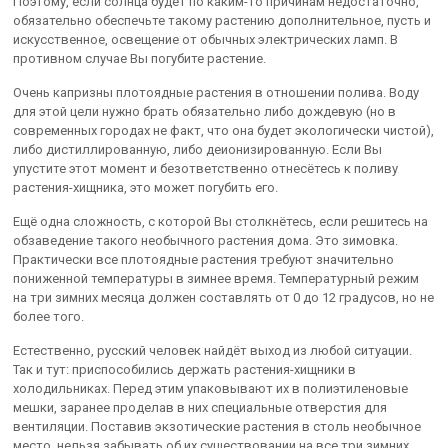
Поэтому, если солнца будет по каким-то причинам недостаточно,
обязательно обеспечьте такому растению дополнительное, пусть и
искусственное, освещение от обычных электрических ламп. В
противном случае Вы погубите растение.
Очень капризны плотоядные растения в отношении полива. Воду
для этой цели нужно брать обязательно либо дождевую (но в
современных городах не факт, что она будет экологически чистой),
либо дистиллированную, либо деионизированную. Если Вы
упустите этот момент и безответственно отнесётесь к поливу
растения-хищника, это может погубить его.
Ещё одна сложность, с которой Вы столкнётесь, если решитесь на
обзаведение такого необычного растения дома. Это зимовка.
Практически все плотоядные растения требуют значительно
пониженной температуры в зимнее время. Температурный режим
на три зимних месяца должен составлять от 0 до 12 градусов, но не
более того.
Естественно, русский человек найдёт выход из любой ситуации.
Так и тут: приспособились держать растения-хищники в
холодильниках. Перед этим упаковывают их в полиэтиленовые
мешки, заранее проделав в них специальные отверстия для
вентиляции. Поставив экзотические растения в столь необычное
место, нельзя забывать об их существовании на все три зимних