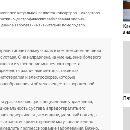
 наиболее актуальной является коксартроз. Коксартроз
еративно-дистрофических заболеваний опорно-
я данное заболевание значительно помолодело.
Ка
ан
ерапия играет важную роль в комплексном лечении
 сустава. Она направлена на уменьшение болевого
ности и укрепление мышечного корсета.
рименять различные методы, такие как
гнитотерапия и электрофорез, которые
овообращения и обмена веществ в пораженной
Пя
ультура, включающая специальные упражнения,
циональность сустава и предотвратить его
ачи подчеркивают, что индивидуальный подход к
ные занятия физиотерапией могут значительно
замедлить прогрессирование заболевания. Важно,