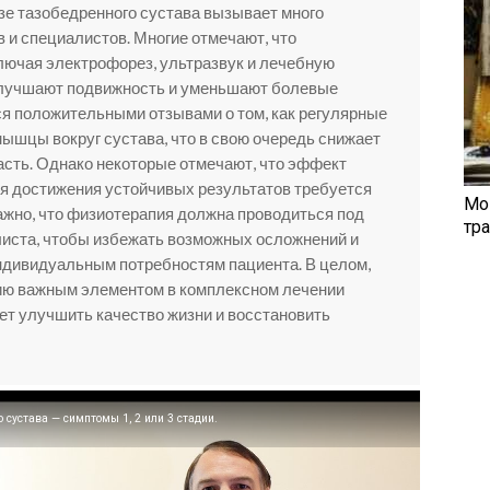
зе тазобедренного сустава вызывает много
 и специалистов. Многие отмечают, что
лючая электрофорез, ультразвук и лечебную
улучшают подвижность и уменьшают болевые
я положительными отзывами о том, как регулярные
мышцы вокруг сустава, что в свою очередь снижает
асть. Однако некоторые отмечают, что эффект
я достижения устойчивых результатов требуется
Мо
ажно, что физиотерапия должна проводиться под
тр
листа, чтобы избежать возможных осложнений и
ндивидуальным потребностям пациента. В целом,
ию важным элементом в комплексном лечении
ает улучшить качество жизни и восстановить
о сустава — симптомы 1, 2 или 3 стадии.