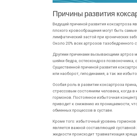
Причины развития кокса
Ведущей причиной развития коксартроза я
плохого кровообращения могут быть самые 
лимфатический застой при хронических забо
Около 20% всех артрозов тазобедренного 
Другими причинами вызывающими артроз мо
шейки бедра, остеохондроз позвоночника, 
Существенной причиной развития коксартро
или наоборот, гиподинамия, а так же избыто
Особая роль в развитии коксартроза прин
стрессовым состояниям человека, когда в
гормонов. Постоянное избыточная концент
приводит к снижению их проницаемости, ч
обменных процессов в суставе.
Кроме того: избыточный уровень гормонов
является важной составляющей суставной 
жидкости происходит травматизация хряща 