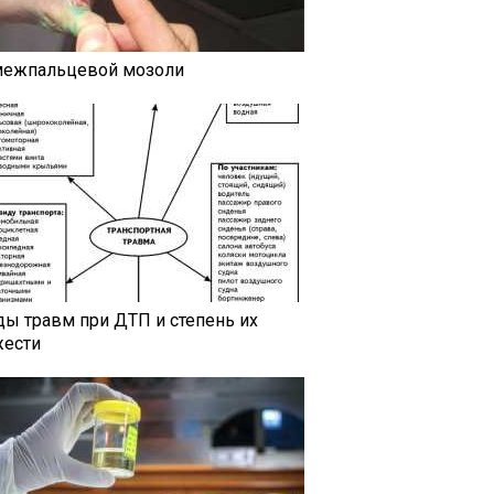
межпальцевой мозоли
ды травм при ДТП и степень их
жести