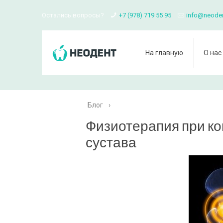
Остались вопросы?
+7 (978) 719 55 95
info@neode
На главную
О нас
Блог
›
Физиотерапия при ко
сустава