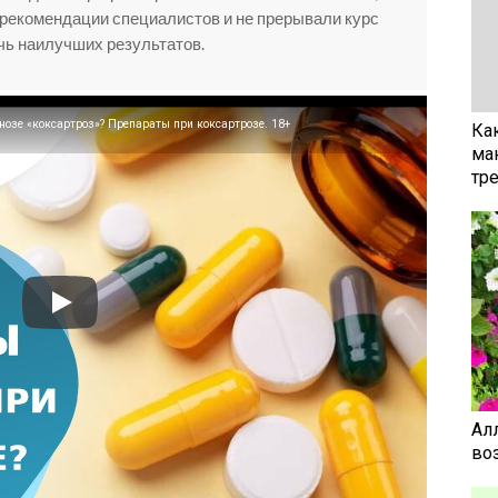
рекомендации специалистов и не прерывали курс
ичь наилучших результатов.
нозе «коксартроз»? Препараты при коксартрозе. 18+
Ка
ма
тр
Ал
воз