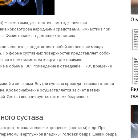
О 
з) — симптомы, диагностика, методы лечения.
ние коксартроза народными средствами. Гимнастика при
а. Физиотерапия в домашних условиях.
тав человека, представляет собой сочленение между
а. По форме суставных поверхностей представляет собой
ения в нём возможны вокруг трёх взаимно
ие в объёме 130°, приведение и отведение — 70°, вращение
мкой и связками. Внутри сустава проходит связка головки
Ви
ине. Кровоснабжение осуществляется за счёт ветвей
тя
ий. Сустав иннервируется ветвями бедренного,
ного сустава
ртроз, воспалительные процессы (кокситы) и др. При
переломы вертлужной впадины, головки бедра, шейки бедра,