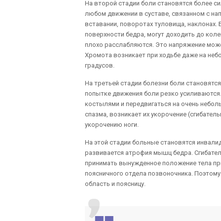
На второй стадии боли становятся более 
любом движении в суставе, связанном с на
вставании, поворотах туловища, наклонах. 
поверхности бедра, могут доходить до кол
плохо расслабляются. Это напряжение може
Хромота возникает при ходьбе даже на неб
градусов.
На третьей стадии болезни боли становятс
попытке движения боли резко усиливаются
костылями и передвигаться на очень небол
спазма, возникает их укорочение (сгибател
укорочению ноги.
На этой стадии больные становятся инвали
развивается атрофия мышц бедра. Сгибате
принимать вынужденное положение тела при 
поясничного отдела позвоночника. Поэтом
область и поясницу.