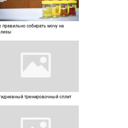
к правильно собирать мочу на
ализы
тидневный тренировочный сплит