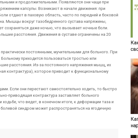
сильными и продолжительными. Появляются они чаще при
пряжением капсулы. Возникают в начале движения: при
Боли отдают в паховую область, часто по передней и боковой
ена. Мышцы вокруг тазобедренного сустава напряжены,
т сохраняться даже ночью, что вызывает ночные боли.
ольшие расстояния. Движения в суставе ограничены на 20
Ка
св
я практически постоянными, мучительными для больного. При
. Больному приходится пользоваться тростью или
ьшие расстояния. Из-за постоянного напряжения мышц, их
ьная контрактура), которое приводит к функциональному
дами. Если они перестают самостоятельно ходить, то быстро
льно-приводящая контрактура заставляет больного
ходьбе, что ведет, в конечном итоге, к деформации таза и
у болевой синдром может распространяться на ягодичную
Ка
на