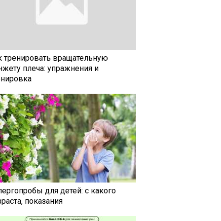
к тренировать вращательную
нжету плеча: упражнения и
енировка
лергопробы для детей: с какого
раста, показания