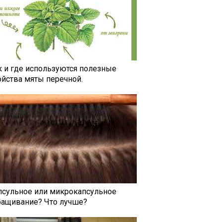
к и где используются полезные
ойства мяты перечной.
псульное или микрокапсульное
ращивание? Что лучше?