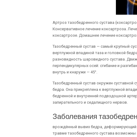
Артроз тазобедренного сустава (коксартро
Консервативное лечение коксартроза. Лече
коксартрозе. Домашнее лечение коксартроз
Тазобедренный сустав — самый крупный сус
вертлужной впадиной таза и головкой бедр
разновидность шаровидного сустава. Движ
перпендикулярных осей: сгибание и разгибан
внутрь и кнаружи — 45°.
Тазобедренный сустав окружен суставной су
бедра. Она прикреплена к вертлужной впад
бедренной и внутренней подвздошной артер
запирательного и седалищного нервов.
Заболевания тазобедрен
врождённый вывих бедра, деформирующий а
травме тазобедренного сустава возможны 