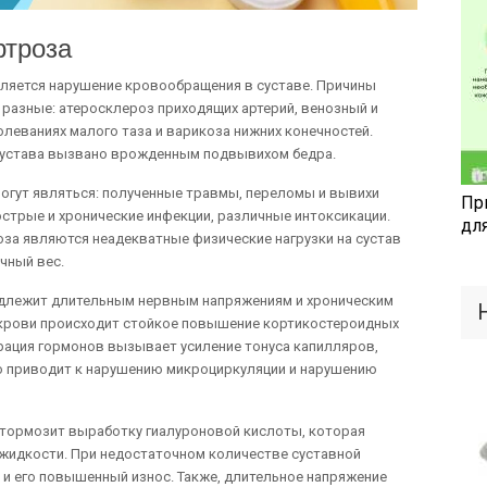
ртроза
вляется нарушение кровообращения в суставе. Причины
разные: атеросклероз приходящих артерий, венозный и
леваниях малого таза и варикоза нижних конечностей.
сустава вызвано врожденным подвывихом бедра.
гут являться: полученные травмы, переломы и вывихи
Пр
острые и хронические инфекции, различные интоксикации.
дл
за являются неадекватные физические нагрузки на сустав
чный вес.
адлежит длительным нервным напряжениям и хроническим
 крови происходит стойкое повышение кортикостероидных
рация гормонов вызывает усиление тонуса капилляров,
то приводит к нарушению микроциркуляции и нарушению
 тормозит выработку гиалуроновой кислоты, которая
жидкости. При недостаточном количестве суставной
и его повышенный износ. Также, длительное напряжение