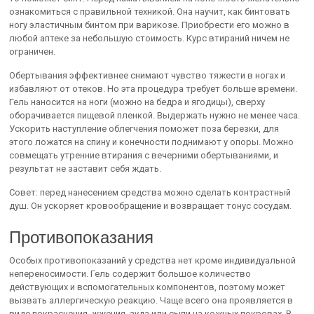
ознакомиться с правильной техникой. Она научит, как бинтовать
ногу эластичным бинтом при варикозе. Приобрести его можно в
любой аптеке за небольшую стоимость. Курс втираний ничем не
ограничен.
Обертывания эффективнее снимают чувство тяжести в ногах и
избавляют от отеков. Но эта процедура требует больше времени.
Гель наносится на ноги (можно на бедра и ягодицы), сверху
оборачивается пищевой пленкой. Выдержать нужно не менее часа.
Ускорить наступление облегчения поможет поза березки, для
этого ложатся на спину и конечности поднимают у опоры. Можно
совмещать утренние втирания с вечерними обертываниями, и
результат не заставит себя ждать.
Совет: перед нанесением средства можно сделать контрастный
душ. Он ускоряет кровообращение и возвращает тонус сосудам.
Противопоказания
Особых противопоказаний у средства нет кроме индивидуальной
непереносимости. Гель содержит большое количество
действующих и вспомогательных компонентов, поэтому может
вызвать аллергическую реакцию. Чаще всего она проявляется в
виде покраснения, жжения, зуда или сыпи на кожных покровах. В