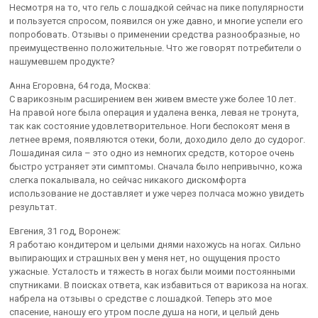
Несмотря на то, что гель с лошадкой сейчас на пике популярности
и пользуется спросом, появился он уже давно, и многие успели его
попробовать. Отзывы о применении средства разнообразные, но
преимущественно положительные. Что же говорят потребители о
нашумевшем продукте?
Анна Егоровна, 64 года, Москва:
С варикозным расширением вен живем вместе уже более 10 лет.
На правой ноге была операция и удалена венка, левая не тронута,
так как состояние удовлетворительное. Ноги беспокоят меня в
летнее время, появляются отеки, боли, доходило дело до судорог.
Лошадиная сила – это одно из немногих средств, которое очень
быстро устраняет эти симптомы. Сначала было непривычно, кожа
слегка покалывала, но сейчас никакого дискомфорта
использование не доставляет и уже через полчаса можно увидеть
результат.
Евгения, 31 год, Воронеж:
Я работаю кондитером и целыми днями нахожусь на ногах. Сильно
выпирающих и страшных вен у меня нет, но ощущения просто
ужасные. Усталость и тяжесть в ногах были моими постоянными
спутниками. В поисках ответа, как избавиться от варикоза на ногах.
набрела на отзывы о средстве с лошадкой. Теперь это мое
спасение, наношу его утром после душа на ноги, и целый день