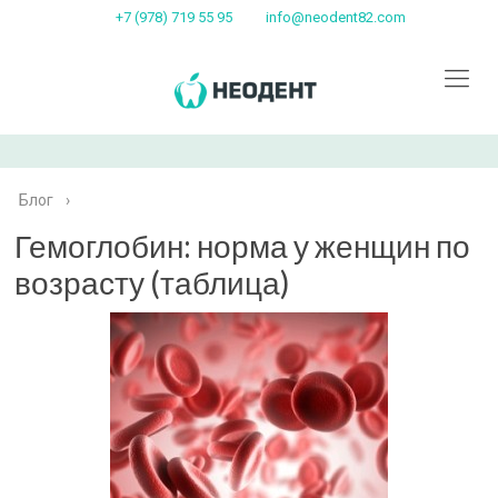
+7 (978) 719 55 95
info@neodent82.com
Блог
›
Гемоглобин: норма у женщин по
возрасту (таблица)