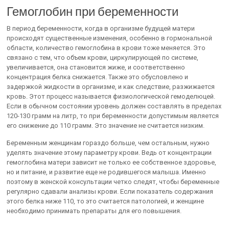
Гемоглобин при беременности
В период беременности, когда в организме будущей матери
происходят существенные изменения, особенно в гормональной
области, количество гемоглобина в крови тоже меняется. Это
связано с тем, что объем крови, циркулирующей по системе,
увеличивается, она становится жиже, и соответственно
концентрация белка снижается. Также это обусловлено и
задержкой жидкости в организме, и как следствие, разжижается
кровь. Этот процесс называется физиологической гемоделюцей.
Если в обычном состоянии уровень должен составлять в пределах
120-130 грамм на литр, то при беременности допустимым является
его снижение до 110 грамм. Это значение не считается низким.
Беременным женщинам гораздо больше, чем остальным, нужно
уделять значение этому параметру крови. Ведь от концентрации
гемоглобина матери зависит не только ее собственное здоровье,
но и питание, и развитие еще не родившегося малыша. Именно
поэтому в женской консультации четко следят, чтобы беременные
регулярно сдавали анализы крови. Если показатель содержания
этого белка ниже 110, то это считается патологией, и женщине
необходимо принимать препараты для его повышения.