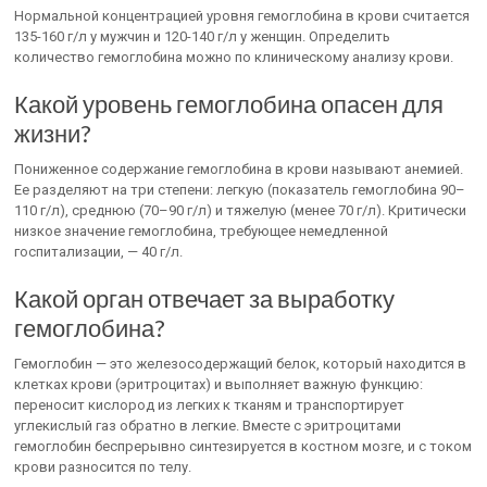
Нормальной концентрацией уровня гемоглобина в крови считается
135-160 г/л у мужчин и 120-140 г/л у женщин. Определить
количество гемоглобина можно по клиническому анализу крови.
Какой уровень гемоглобина опасен для
жизни?
Пониженное содержание гемоглобина в крови называют анемией.
Ее разделяют на три степени: легкую (показатель гемоглобина 90–
110 г/л), среднюю (70–90 г/л) и тяжелую (менее 70 г/л). Критически
низкое значение гемоглобина, требующее немедленной
госпитализации, — 40 г/л.
Какой орган отвечает за выработку
гемоглобина?
Гемоглобин — это железосодержащий белок, который находится в
клетках крови (эритроцитах) и выполняет важную функцию:
переносит кислород из легких к тканям и транспортирует
углекислый газ обратно в легкие. Вместе с эритроцитами
гемоглобин беспрерывно синтезируется в костном мозге, и с током
крови разносится по телу.