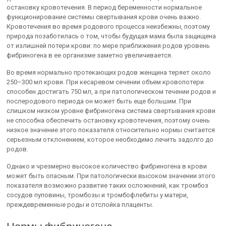
остановку кровотечения. В период беременности нормальное
функционирование системы свертывания крови очень важно.
Кровотечения во время родового процесса неизбежны, поэтому
природа позаботилась о том, чтобы будущая мама была защищена
от излишней потери крови: по мере приближения родов уровень
фибриногена в ее организме заметно увеличивается.
Во время нормально протекающих родов женщина теряет около
250–300 мл крови. При кесаревом сечении объем кровопотери
способен достигать 750 мл, а при патологическом течении родов и
послеродового периода он может быть еще большим. При
слишком низком уровне фибриногена система свертывания крови
не способна обеспечить остановку кровотечения, поэтому очень
низкое значение этого показателя относительно нормы считается
серьезным отклонением, которое необходимо лечить задолго до
родов.
Однако и чрезмерно высокое количество фибриногена в крови
может быть опасным. При патологически высоком значении этого
показателя возможно развитие таких осложнений, как тромбоз
сосудов пуповины, тромбозы и тромбофлебиты у матери,
преждевременные роды и отслойка плаценты.