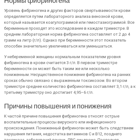
Нормы фибриногена
Уровень фибриногена и других факторов свертываемости крови
определяется путем лабораторного анализа венозной крови,
который называется коагулограммой или гемостазиограммой. Все
беременные проходят это исследование в каждом триместре. В
среднем лабораторная норма фибриногена составляет от 2 до 4
грамм на литр (г/л). Однако при беременности этот показатель
способен значительно увеличиваться или уменьшаться.
У небеременной женщины нормальным показателем уровня
фибриногена в крови считается 3 г/л. В первом триместре
беременности он может быть таким же или несколько
пониженным. Несущественное понижение фибриногена на ранних
сроках обычно связано с выраженным токсикозом. Во втором
триместре среднее количество фибриногена составляет 3,1 г/л, а к
третьему триместру оно достигает 4,95–6 г/л.
Причины повышения и понижения
К частой причине повышения фибриногена относят острые
воспалительные процессы вирусного или инфекционного
происхождения. Пониженный фибриноген может быть следствием
нарушения питания, недостатка витаминов С и В12, позднего
токсикоза, заболеваний печени, ДВС-синдрома. Последняя