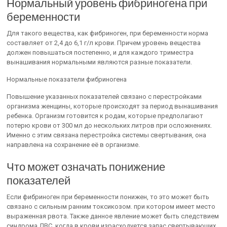
Нормальный уровень фибриногена при
беременности
Для такого вещества, как фибриноген, при беременности норма
составляет от 2,4 до 6,1 г/л крови. Причем уровень вещества
должен повышаться постепенно, и для каждого триместра
вынашивания нормальными являются разные показатели.
Нормальные показатели фибриногена
Повышение указанных показателей связано с перестройками
организма женщины, которые происходят за период вынашивания
ребенка. Организм готовится к родам, которые предполагают
потерю крови от 300 мл до нескольких литров при осложнениях.
Именно с этим связана перестройка системы свертывания, она
направлена на сохранение её в организме.
Что может означать понижение
показателей
Если фибриноген при беременности понижен, то это может быть
связано с сильным ранним токсикозом. при котором имеет место
выраженная рвота. Также данное явление может быть следствием
синдрома ДВС, когда в крови израсходуется запас свертывающих