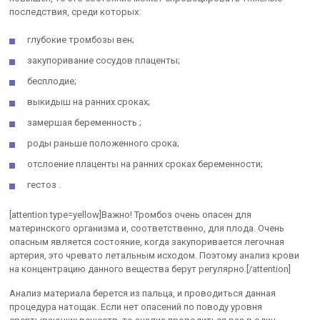
последствия, среди которых:
глубокие тромбозы вен;
закупоривание сосудов плаценты;
бесплодие;
выкидыш на ранних сроках;
замершая беременность ;
роды раньше положенного срока;
отслоение плаценты на ранних сроках беременности;
гестоз .
[attention type=yellow]Важно! Тромбоз очень опасен для
материнского организма и, соответственно, для плода. Очень
опасным является состояние, когда закупоривается легочная
артерия, это чревато летальным исходом. Поэтому анализ крови
на концентрацию данного вещества берут регулярно.[/attention]
Анализ материала берется из пальца, и проводиться данная
процедура натощак. Если нет опасений по поводу уровня