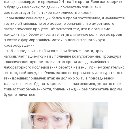
женщин варьирует в пределах 2-4 г на 1 л крови. Если же говорить
о будущих мамочках, то данный показатель повышен и
соответствует 6 г на такое же количество крови.
Повышение концентрации белка в крови постепенное, и начинается
только с 3 месяца; но это вовсе не означает, что имеет место
патологический процесс. Объясняется тем, что в организме
женщины при беременности течет увеличенное количество крови
в связи с формированием маточно-плацентарного круга
кровообращения.
Чтобы определить фибриноген при беременности, врач
направляет пациентку на выполнение коагулограммы. Процедура
классическая: нужное количество крови для дальнейшего
лабораторного исследования берется из вены, причем желательно
на голодный желудок. Очень важно не нервничать и не курить, хотя
этих вредных привычек итак не должно быть в повседневной
жизни женщины. Сдавать кровь на анализ рекомендуется во всех
триместрах беременности, причем каждый раз показатель нормы
будет отличаться.