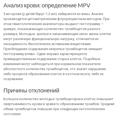
Анализ крови: определение MPV
5 мл крови (у детей берут 1-2 мл) забирается из вены. Анализ
производится цитометрическим флуоресцентным методом. При
этом гематологические анализаторы выдают гистограмму —
кривую, показывающую количество тромбоцитов разного
размера. Молодые, зрелые и заканчивающие свою жизнь клетки
несут различную функциональную нагрузку, отличается их
насыщенность биологически активными веществами.
Преобладание содержания незрелых тромбоцитов смещает
гистограмму влево. Сдвиг вправо характеризуется
преимущественным содержание старых клеток. Подобные
изменения могут наблюдаться при нормальном показателе
абсолютного количества тромбоцитов, что значит нарушение
либо процесса образования клеток в костном мозге, либо их
созревания.
Причины отклонений
Большое количество молодых тромбоцитарных клеток повышает
свертываемость крови и чревато образованием тромбов. Средний
объем тромбоцитов повышен при следующих патологических
состояния: