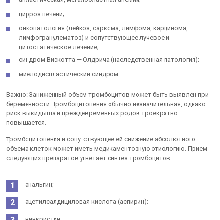
цирроз печени;
онкопатология (лейкоз, саркома, лимфома, карцинома,
лимфогранулематоз) и сопутствующее лучевое и
цитостатическое лечение;
синдром Вискотта — Олдрича (наследственная патология);
миелодиспластический синдром.
Важно: Заниженный объем тромбоцитов может быть выявлен при
беременности. Тромбоцитопения обычно незначительная, однако
риск выкидыша и преждевременных родов троекратно
повышается.
Тромбоцитопения и сопутствующее ей снижение абсолютного
объема клеток может иметь медикаментозную этиологию. Прием
следующих препаратов угнетает синтез тромбоцитов:
анальгин;
ацетилсалдициловая кислота (аспирин);
винкристин;