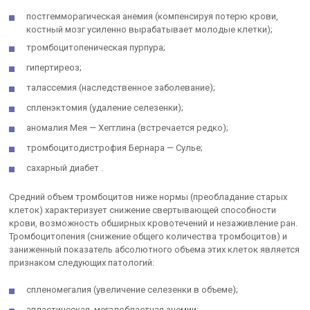
постгемморагическая анемия (компенсируя потерю крови,
костный мозг усиленно вырабатывает молодые клетки);
тромбоцитопеническая пурпура;
гипертиреоз;
талассемия (наследственное заболевание);
спленэктомия (удаление селезенки);
аномалия Мея — Хегглина (встречается редко);
тромбоцитодистрофия Бернара — Сулье;
сахарный диабет .
Средний объем тромбоцитов ниже нормы (преобладание старых
клеток) характеризует снижение свертывающей способности
крови, возможность обширных кровотечений и незаживление ран.
Тромбоцитопения (снижение общего количества тромбоцитов) и
заниженный показатель абсолютного объема этих клеток является
признаком следующих патологий:
спленомегалия (увеличение селезенки в объеме);
апластическая, мегалобластная анемии;