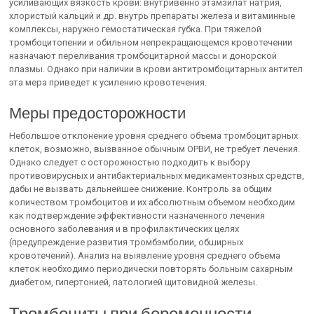
усиливающих вязкость крови: внутривенно этамзилат натрия,
хлористый кальций и др. внутрь препараты железа и витаминные
комплексы, наружно гемостатическая губка. При тяжелой
тромбоцитопении и обильном непрекращающемся кровотечении
назначают переливания тромбоцитарной массы и донорской
плазмы. Однако при наличии в крови антитромбоцитарных антител
эта мера приведет к усилению кровотечения.
Меры предосторожности
Небольшое отклонение уровня среднего объема тромбоцитарных
клеток, возможно, вызванное обычным ОРВИ, не требует лечения.
Однако следует с осторожностью подходить к выбору
противовирусных и антибактериальных медикаментозных средств,
дабы не вызвать дальнейшее снижение. Контроль за общим
количеством тромбоцитов и их абсолютным объемом необходим
как подтверждение эффективности назначенного лечения
основного заболевания и в профилактических целях
(предупреждение развития тромбэмболии, обширных
кровотечений). Анализ на выявление уровня среднего объема
клеток необходимо периодически повторять больным сахарным
диабетом, гипертонией, патологией щитовидной железы.
Тромбоциты при беременности