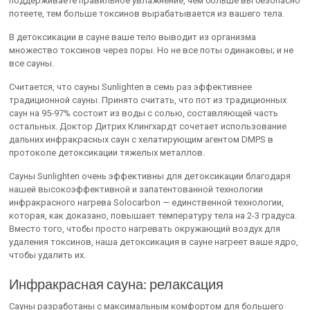
поддерживаете правильное увлажнение, чем больше вы безопасно
потеете, тем больше токсинов вырабатывается из вашего тела.
В детоксикации в сауне ваше тело выводит из организма
множество токсинов через поры. Но не все поты одинаковы; и не
все сауны.
Считается, что сауны Sunlighten в семь раз эффективнее
традиционной сауны. Принято считать, что пот из традиционных
саун на 95-97% состоит из воды с солью, составляющей часть
остальных. Доктор Дитрих Клингхардт сочетает использование
дальних инфракрасных саун с хелатирующим агентом DMPS в
протоколе детоксикации тяжелых металлов.
Сауны Sunlighten очень эффективны для детоксикации благодаря
нашей высокоэффективной и запатентованной технологии
инфракрасного нагрева Solocarbon — единственной технологии,
которая, как доказано, повышает температуру тела на 2-3 градуса.
Вместо того, чтобы просто нагревать окружающий воздух для
удаления токсинов, наша детоксикация в сауне нагреет ваше ядро,
чтобы удалить их.
Инфракрасная сауна: релаксация
Сауны разработаны с максимальным комфортом для большего