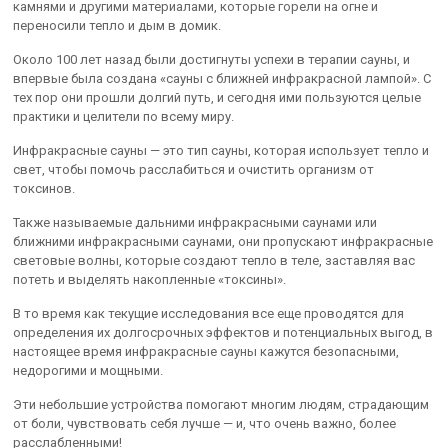
камнями и другими материалами, которые горели на огне и
переносили тепло и дым в домик.
Около 100 лет назад были достигнуты успехи в терапии сауны, и
впервые была создана «сауны с ближней инфракрасной лампой». С
тех пор они прошли долгий путь, и сегодня ими пользуются целые
практики и целители по всему миру.
Инфракрасные сауны — это тип сауны, которая использует тепло и
свет, чтобы помочь расслабиться и очистить организм от
токсинов.
Также называемые дальними инфракрасными саунами или
ближними инфракрасными саунами, они пропускают инфракрасные
световые волны, которые создают тепло в теле, заставляя вас
потеть и выделять накопленные «токсины».
В то время как текущие исследования все еще проводятся для
определения их долгосрочных эффектов и потенциальных выгод, в
настоящее время инфракрасные сауны кажутся безопасными,
недорогими и мощными.
Эти небольшие устройства помогают многим людям, страдающим
от боли, чувствовать себя лучше — и, что очень важно, более
расслабленными!