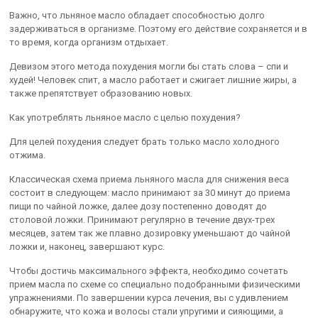
Важно, что льняное масло обладает способностью долго
задерживаться в организме. Поэтому его действие сохраняется и в
то время, когда организм отдыхает.
Девизом этого метода похудения могли бы стать слова – спи и
худей! Человек спит, а масло работает и сжигает лишние жиры, а
также препятствует образованию новых.
Как употреблять льняное масло с целью похудения?
Для целей похудения следует брать только масло холодного
отжима.
Классическая схема приема льняного масла для снижения веса
состоит в следующем: масло принимают за 30 минут до приема
пищи по чайной ложке, далее дозу постепенно доводят до
столовой ложки. Принимают регулярно в течение двух-трех
месяцев, затем так же плавно дозировку уменьшают до чайной
ложки и, наконец, завершают курс.
Чтобы достичь максимального эффекта, необходимо сочетать
прием масла по схеме со специально подобранными физическими
упражнениями. По завершении курса лечения, вы с удивлением
обнаружите, что кожа и волосы стали упругими и сияющими, а