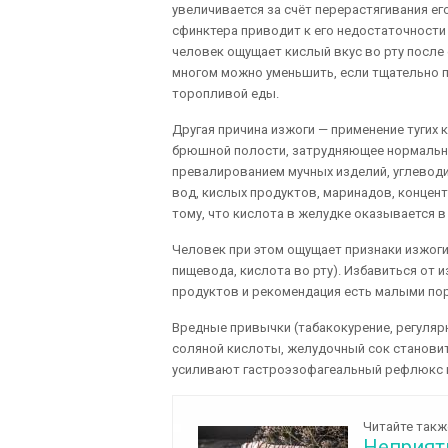
увеличивается за счёт перерастягивания е
сфинктера приводит к его недостаточности
человек ощущает кислый вкус во рту после 
многом можно уменьшить, если тщательно п
торопливой еды.
Другая причина изжоги — применение тугих
брюшной полости, затрудняющее нормальну
превалированием мучных изделий, углеводис
вод, кислых продуктов, маринадов, конце
тому, что кислота в желудке оказывается 
Человек при этом ощущает признаки изжоги 
пищевода, кислота во рту). Избавиться от 
продуктов и рекомендация есть малыми по
Вредные привычки (табакокурение, регуля
соляной кислоты, желудочный сок становит
усиливают гастроэзофагеальный рефлюкс и
Читайте такж
Неприятн