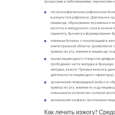
процессами и заболеваниями, перечислим ос
гастроэзофагеальная рефлюксная болез
в результате рефлюкса. Длительное су
пищевода, образованию эрозивных и яз
кислоты и желудочного сока в ночной 
ларингиту, бронхиту и формированию б
язвенная болезнь с локализацией в жел
эпигастральной области, проявляется т
привкус во рту, жжение в пищеводе, по
грыжа пищеводного отверстия диафраг
прободению части желудка в брюшную п
желудке, изжоге. Причина изжоги в да
деятельности пищеводного сфинктера);
хронический гиперацидный (избыток об
привкус во рту, жжение по ходу пищево
повышенное количество соляной кисло
хронический эзофагит (воспаление пищев
Как лечить изжогу? Сред