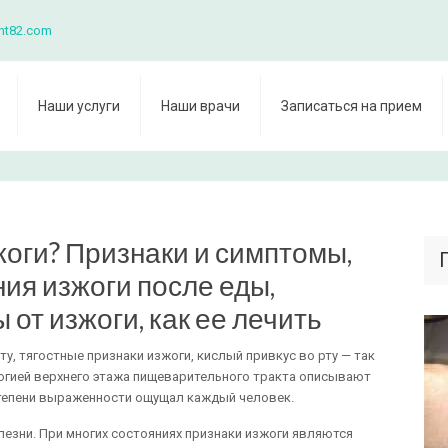
nt82.com
Наши услуги
Наши врачи
Записаться на прием
жоги? Признаки и симптомы,
ия изжоги после еды,
 от изжоги, как ее лечить
у, тягостные признаки изжоги, кислый привкус во рту — так
огией верхнего этажа пищеварительного тракта описывают
степени выраженности ощущал каждый человек.
лезни. При многих состояниях признаки изжоги являются