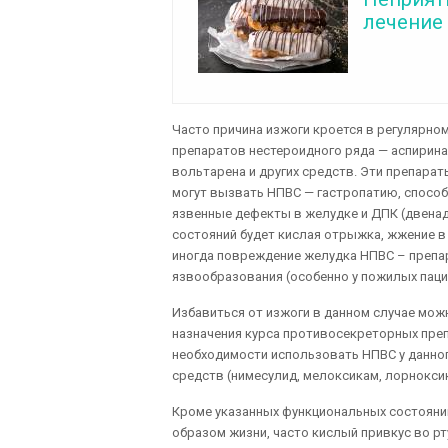
лечение
Часто причина изжоги кроется в регулярн
препаратов нестероидного ряда — аспирина
вольтарена и других средств. Эти препара
могут вызвать НПВС — гастропатию, спосо
язвенные дефекты в желудке и ДПК (двенад
состояний будет кислая отрыжка, жжение в 
иногда повреждение желудка НПВС – препа
язвообразования (особенно у пожилых паци
Избавиться от изжоги в данном случае мож
назначения курса противосекреторных преп
необходимости использовать НПВС у данно
средств (нимесулид, мелоксикам, лорноксик
Кроме указанных функциональных состояни
образом жизни, часто кислый привкус во р