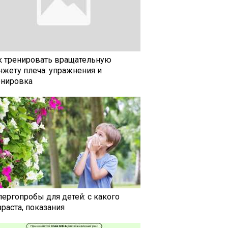
к тренировать вращательную
нжету плеча: упражнения и
енировка
лергопробы для детей: с какого
раста, показания