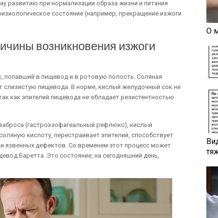
у развитию при нормализации образа жизни и питания
физиологическое состояние (например, прекращение изжоги
О 
ричины возникновения изжоги
, попавший в пищевод и в ротовую полость. Соляная
ет слизистую пищевода. В норме, кислый желудочный сок не
 так как эпителий пищевода не обладает резистентностью
 заброса (гастроэзофагеальный рефлюкс), кислый
оляную кислоту, перестраивает эпителий, способствует
Ви
и язвенных дефектов. Со временем этот процесс может
тя
щевод Баретта. Это состояние, на сегодняшний день,