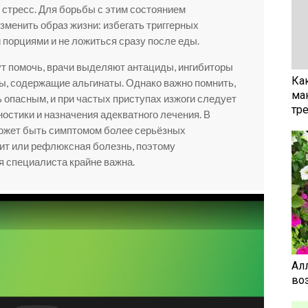
е стресс. Для борьбы с этим состоянием
менить образ жизни: избегать триггерных
 порциями и не ложиться сразу после еды.
ут помочь, врачи выделяют антациды, ингибиторы
Ка
ы, содержащие альгинаты. Однако важно помнить,
ма
 опасным, и при частых приступах изжоги следует
тр
ностики и назначения адекватного лечения. В
может быть симптомом более серьёзных
рит или рефлюксная болезнь, поэтому
 специалиста крайне важна.
Ал
воз