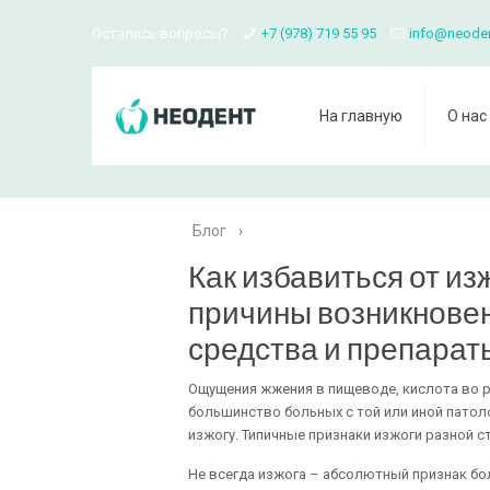
Остались вопросы?
+7 (978) 719 55 95
info@neode
На главную
О нас
Блог
›
Как избавиться от из
причины возникновен
средства и препараты
Ощущения жжения в пищеводе, кислота во рт
большинство больных с той или иной патол
изжогу. Типичные признаки изжоги разной 
Не всегда изжога – абсолютный признак бо