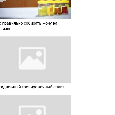
к правильно собирать мочу на
ализы
тидневный тренировочный сплит