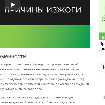
Пр
дл
еменности
у здорового человека. Нередко гастроэзофагеальный
ная матка, особенно на значительном сроке гестации,
ной полости, поджимает желудок и создаёт условия для
но — пищеводного сфинктера. Кислота (желудочный сок)
т изжогу, кислый привкус и мучительное жжение за грудиной
ощущаться сильнее после еды.
ольшого количества воздуха при торопливой еде,
твом жидкости. В результате, объём желудка резко