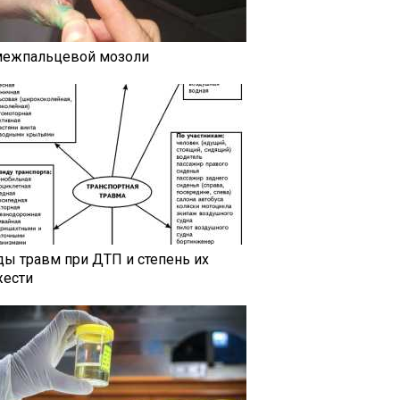
межпальцевой мозоли
ды травм при ДТП и степень их
жести