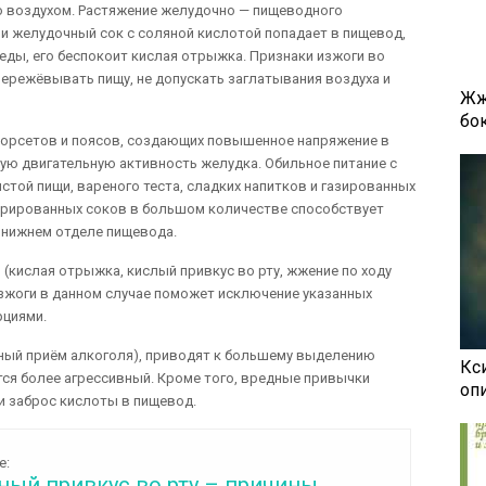
го воздухом. Растяжение желудочно — пищеводного
 и желудочный сок с соляной кислотой попадает в пищевод,
еды, его беспокоит кислая отрыжка. Признаки изжоги во
ережёвывать пищу, не допускать заглатывания воздуха и
Жж
бок
 корсетов и поясов, создающих повышенное напряжение в
ю двигательную активность желудка. Обильное питание с
той пищи, вареного теста, сладких напитков и газированных
нтрированных соков в большом количестве способствует
в нижнем отделе пищевода.
(кислая отрыжка, кислый привкус во рту, жжение по ходу
изжоги в данном случае поможет исключение указанных
рциями.
рный приём алкоголя), приводят к большему выделению
Кси
ся более агрессивный. Кроме того, вредные привычки
оп
 заброс кислоты в пищевод.
е:
ый привкус во рту – причины,