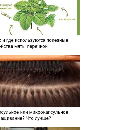
к и где используются полезные
ойства мяты перечной.
псульное или микрокапсульное
ращивание? Что лучше?