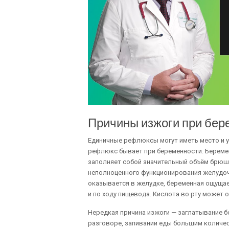
Причины изжоги при бер
Единичные рефлюксы могут иметь место и 
рефлюкс бывает при беременности. Беремен
заполняет собой значительный объём брюш
неполноценного функционирования желудоч
оказывается в желудке, беременная ощущае
и по ходу пищевода. Кислота во рту может 
Нередкая причина изжоги — заглатывание б
разговоре, запивании еды большим количес