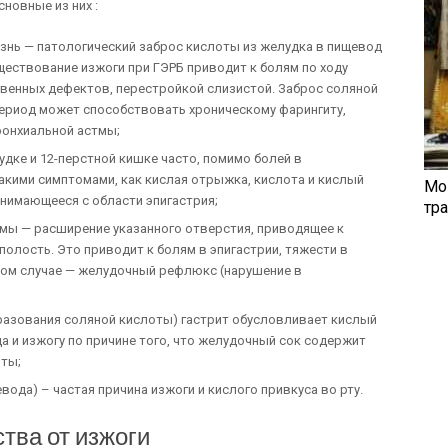
новные из них :
нь — патологический заброс кислоты из желудка в пищевод
ществование изжоги при ГЭРБ приводит к болям по ходу
венных дефектов, перестройкой слизистой. Заброс соляной
период может способствовать хроническому фарингиту,
ронхиальной астмы;
удке и 12-перстной кишке часто, помимо болей в
акими симптомами, как кислая отрыжка, кислота и кислый
Мо
днимающееся с области эпигастрия;
тр
мы — расширение указанного отверстия, приводящее к
олость. Это приводит к болям в эпигастрии, тяжести в
нном случае — желудочный рефлюкс (нарушение в
разования соляной кислоты) гастрит обусловливает кислый
да и изжогу по причине того, что желудочный сок содержит
ты;
ода) – частая причина изжоги и кислого привкуса во рту.
ства от изжоги