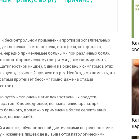
ом и бесконтрольном применении противовоспалительных
Ка
, диклофенака, кетопрофена, ортофена, кеторолака,
св
ты, нередко применяемые больными при различных болях,
бствовать хроническому гастриту и даже формировать
цатиперстной кишке). Одним из основных симптомов этих
пищеводе, кислый привкус во рту. Необходимо помнить, что
ратами протекает бессимптомно даже на стадии
ентов).
но путём исключения этих лекарственных средств,
аратов. В последующем, по назначению врача, при
го больного, возможно применение более селективных
ам, целекоксиб).
Ка
на
й и изжоги, обусловленной диетическими погрешностями и
ту и жжение в пищеводе вызываются патологическими