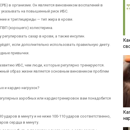
(СРБ) в организме. Он является виновником воспалений в
 указывать на повышенный риск ИБС.
ние и триглицериды — тип жира в крови.
ПВП (хорошего) холестерина.
регулировать сахар в крови, а также инсулин.
Ка
о уйдёт, если дополнительно использовать правильную диету.
св
едные привычки.
звитию ИБС, чем люди, которые регулярно тренируются.
жный образ жизни является основным виновником проблем
х и кардио нагрузок?
гулярных аэробных или кардиотренировок вам понадобится
Ка
0 ударов в минуту и не ниже 100-110 ударов соответственно,
на
аров сердца в минуту.