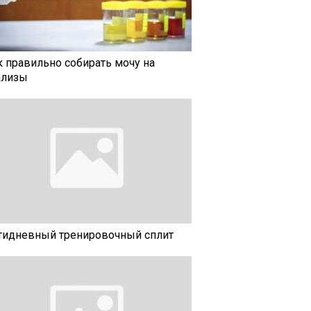
к правильно собирать мочу на
ализы
тидневный тренировочный сплит