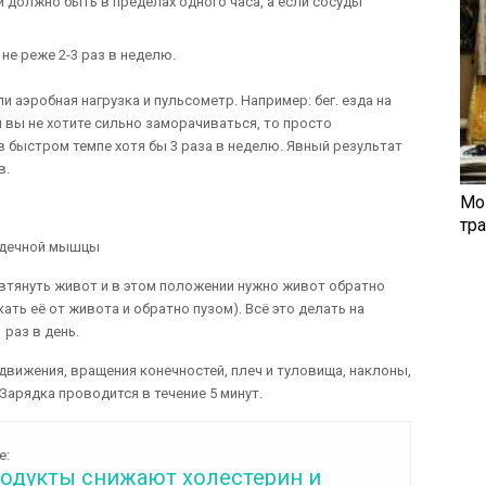
 должно быть в пределах одного часа, а если сосуды
не реже 2-3 раз в неделю.
 аэробная нагрузка и пульсометр. Например: бег. езда на
ли вы не хотите сильно заморачиваться, то просто
в быстром темпе хотя бы 3 раза в неделю. Явный результат
в.
Мо
тр
 втянуть живот и в этом положении нужно живот обратно
ать её от живота и обратно пузом). Всё это делать на
 раз в день.
движения, вращения конечностей, плеч и туловища, наклоны,
 Зарядка проводится в течение 5 минут.
е:
родукты снижают холестерин и