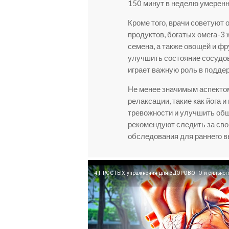
150 минут в неделю умеренн
Кроме того, врачи советуют 
продуктов, богатых омега-3 
семена, а также овощей и фр
улучшить состояние сосудов
играет важную роль в подде
Не менее значимым аспектом
релаксации, такие как йога 
тревожности и улучшить общ
рекомендуют следить за сво
обследования для раннего 
4 ПРОСТЫХ упражнения для ЗДОРОВОГО и сильного 