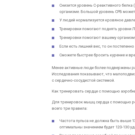
Снизится уровень C-реактивного белка 
организме. Большой уровень СРБ может
У людей нормализуется кровяное давле
Тренировки помогают поднять уровни Л
Тренировки помогают вашему организму 
Если есть лишний вес, то он постепенн
Сможете быстрее бросить курение и вр
Менее активные люди более подвержены ра
Исследования показывают, что малоподви
с сердечно-сосудистой системой.
Как тренировать сердце с помощью аэробны
Для тренировок мышц сердца с помощью ре
всего три правила:
Частота пульса не должна быть выше 13
оптимальны значением будет 120-130 уд