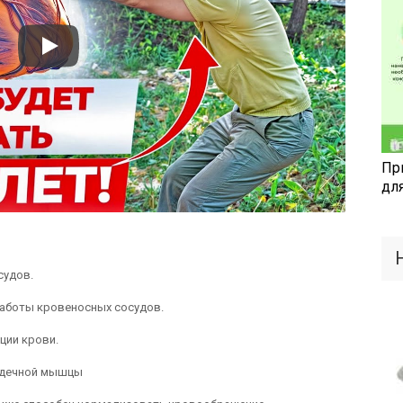
Пр
дл
судов.
аботы кровеносных сосудов.
ции крови.