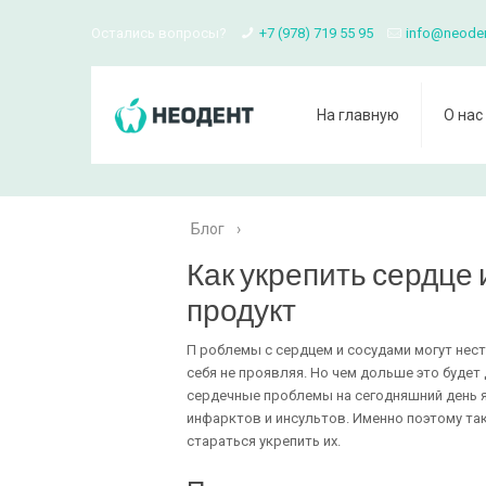
Остались вопросы?
+7 (978) 719 55 95
info@neode
На главную
О нас
Блог
›
Как укрепить сердце 
продукт
П роблемы с сердцем и сосудами могут нес
себя не проявляя. Но чем дольше это будет 
сердечные проблемы на сегодняшний день 
инфарктов и инсультов. Именно поэтому так
стараться укрепить их.