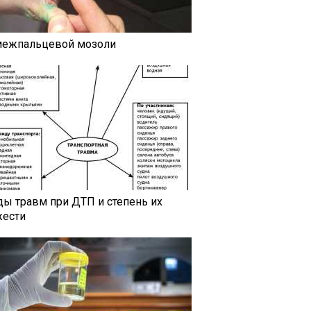
межпальцевой мозоли
ды травм при ДТП и степень их
жести