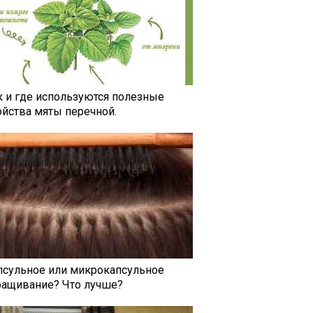
к и где используются полезные
ойства мяты перечной.
псульное или микрокапсульное
ращивание? Что лучше?