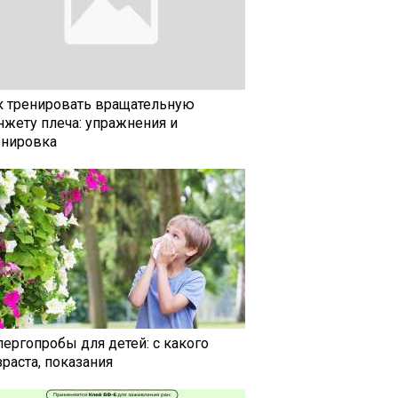
к тренировать вращательную
нжету плеча: упражнения и
енировка
лергопробы для детей: с какого
раста, показания