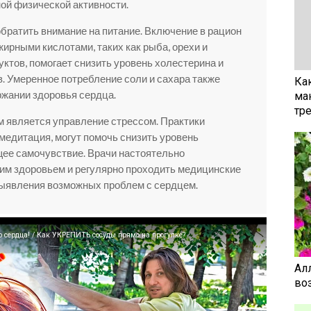
ой физической активности.
обратить внимание на питание. Включение в рацион
жирными кислотами, таких как рыба, орехи и
уктов, помогает снизить уровень холестерина и
. Умеренное потребление соли и сахара также
Ка
ржании здоровья сердца.
ма
тр
 является управление стрессом. Практики
и медитация, могут помочь снизить уровень
ее самочувствие. Врачи настоятельно
им здоровьем и регулярно проходить медицинские
выявления возможных проблем с сердцем.
сердца! / Как УКРЕПИТЬ сосуды прямо на прогулке?
Ал
воз