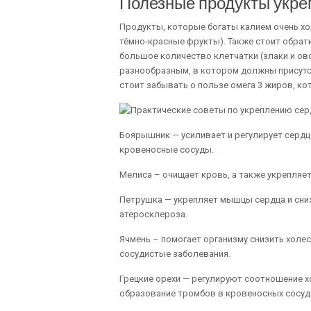
Полезные продукты укре
Продукты, которые богаты калием очень хо
тёмно-красные фрукты). Также стоит обрат
большое количество клетчатки (злаки и ов
разнообразным, в котором должны присутст
стоит забывать о пользе омега 3 жиров, к
Боярышник — усиливает и регулирует сердц
кровеносные сосуды.
Мелиса – очищает кровь, а также укрепляет
Петрушка — укрепляет мышцы сердца и сниж
атеросклероза.
Ячмень – помогает организму снизить холе
сосудистые заболевания.
Грецкие орехи — регулируют соотношение х
образование тромбов в кровеносных сосуд