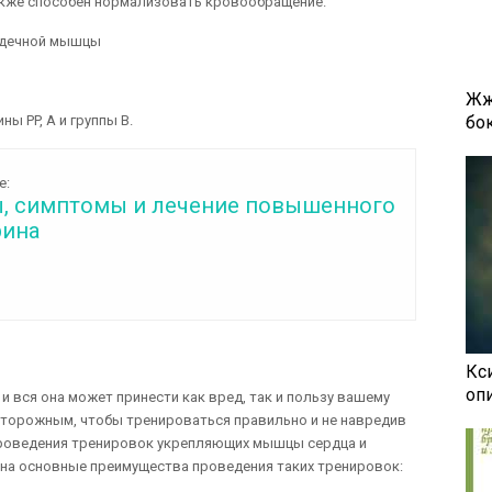
также способен нормализовать кровообращение.
Жж
бок
ы PP, A и группы В.
е:
, симптомы и лечение повышенного
рина
Кси
оп
и вся она может принести как вред, так и пользу вашему
сторожным, чтобы тренироваться правильно и не навредив
проведения тренировок укрепляющих мышцы сердца и
м на основные преимущества проведения таких тренировок: