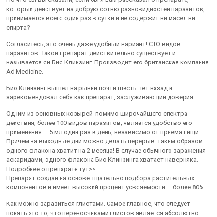
который действует на добрую сотню разновидностей паразитов,
принимается всего один раз в сутки и не содержит ни масел ни
спирта?
Согласитесь, это очень даже удобный вариант! СТО видов
паразитов. Такой препарат действительно существует и
называется он Био Клинзинг. Производит его британская компания
Ad Medicine.
Био Клинзинг вышел на рынки почти шесть лет назад и
зарекомендовал себя как препарат, заслуживающий доверия.
Одним из основных козырей, помимо широчайшего спектра
действия, более 100 видов паразитов, является удобство его
применения — 5 мл один раз в день, независимо от приема пищи.
Причем на выходные дни можно делать перерыв, таким образом
одного флакона хватит на 2 месяца! В случае обычного заражения
аскаридами, одного флакона Био Клинзинга хватает наверняка.
Подробнее о препарате тут>>
Препарат создан на основе тщательно подбора растительных
компонентов и имеет высокий процент усвояемости — более 80%.
Как можно заразиться глистами. Самое главное, что следует
понять это то, что переносчиками глистов является абсолютно