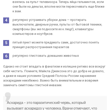
взялись за пульт телевизора. Теперь яйца гельминтов, если
они были на деньгах, вполне могли перекочевать еще ближе
к вам.
регулярно устраивать уборки дома — протирать
выключатели, дверные ручки, пульты от бытовой техники,
смартфоны (вы же подносите их к лицу!), клавиатуры
компьютеров и ноутбуков.
пятый пункт можете придумать сами, достаточно понять
принцип распространения паразитов
регулярно глистовать домашних животных
Однако не стоит впадать в фанатизм и излишне ретиво все вокруг
себя чистить. Помните, Майкла Джексона это до добра не довело,
а даже в наших условиях Средней Полосы России заражение
аскаридами неизбежно. Важно быть внимательным и вовремя
замечать симптомы глистной инвазии.
Аскарида – это паразитический червь, который
вызывает аскаридоз у человека. Врачи отмечают, что