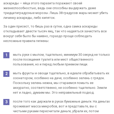
аскариды — яйца этого паразита поражают своей
жизнеспособностью, ведь они способны выдержать даже
тридцатиградусные морозы. Лишь 38 градусов жары может убить
личинку аскариды, либо кипяток.
За один присест, то бишь раз в сутки, одна самка аскариды
откладывает двести тысяч яиц, так что надеяться зачистить все
вокруг себя было бы наивно, гораздо проще соблюдать
несложные правила гигиены:
мыть руки с мылом, тщательно, минимум 30 секунд не только
после посещения туалета или мест общественного
пользования, но и перед любым приемом пищи.
мыть фрукты и овощи тщательно, в идеале обрабатывать их
озонатором, особенно на даче, особенно зелень с грядок.
Поскольку зелень нежна, мы стараемся помыть ее
аккуратно, соответственно, не особенно тщательно. Земли
нет и ладно, думаем мы. Это неправильный подход.
после того как держали в руках бумажные деньги. На деньгах
проживает масса микробов, вот и представьте, вы с
чистыми руками пересчитали деньги, убрали их, потом