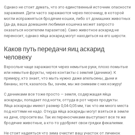
Однако не стоит думать, что это единственный источник опасности
заражения. Дети часто заражаются через песочницу, в которой
могли испражняться бродячие кошки, либо от домашних животных
(да-да, ваша домашняя любимая кошечка может запросто
оказаться носителем паразитов). Само животное аскарид не
переносит, однако яйца аскарид могут находиться на его шерсти.
Каков путь передачи яиц аскарид
человеку
Взрослые чаще заражаются через немытые руки, плохо помытые
или немытые фрукты, через контакты с землей (дачники). К
примеру, кто знает, что мыть нужно даже апельсины, дыни и
бананы, хотя, казалось бы, зачем, мы же снимаем с них кожуру!
С дачниками все тоже просто — земля, содержащая яйца
аскариды, попадает под ногти, оттуда в рот через продукты.
Яйца аскариды имеют размер 0,04-0,05 мм, так что им много места
под ногтями не надо. Откуда яйца аскариды могут взяться в земле
на даче, спросите вы. Так их переносчиками выступают все те же
бродячие животные, а кто-то удобряет свои грядки фекалиями.
Не стоит надеяться что зима очистит ваш участок от личинок