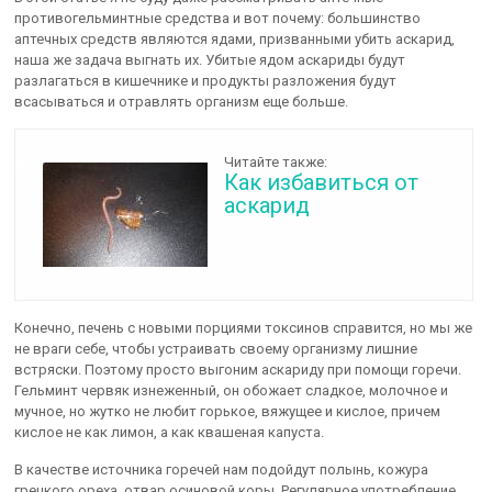
противогельминтные средства и вот почему: большинство
аптечных средств являются ядами, призванными убить аскарид,
наша же задача выгнать их. Убитые ядом аскариды будут
разлагаться в кишечнике и продукты разложения будут
всасываться и отравлять организм еще больше.
Читайте также:
Как избавиться от
аскарид
Конечно, печень с новыми порциями токсинов справится, но мы же
не враги себе, чтобы устраивать своему организму лишние
встряски. Поэтому просто выгоним аскариду при помощи горечи.
Гельминт червяк изнеженный, он обожает сладкое, молочное и
мучное, но жутко не любит горькое, вяжущее и кислое, причем
кислое не как лимон, а как квашеная капуста.
В качестве источника горечей нам подойдут полынь, кожура
грецкого ореха, отвар осиновой коры. Регулярное употребление