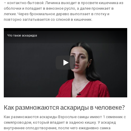
– контактно-бытовой. Личинка выходит в просвете кишечника из
оболочки и попадает в венозное русло, а далее проникает в
легкие. Через бронхиальное дерево выползает в глотку и
повторно заглатывается со слюной в кишечник.
Что такое аскаридоз
Как размножаются аскариды в человеке?
Как размножаются аскариды Взрослые самцы имеют 1 семенник с
семяпроводом, который впадает в заднюю кишку. У аскарид
внутреннее оплодотворение, после чего ежедневно самка