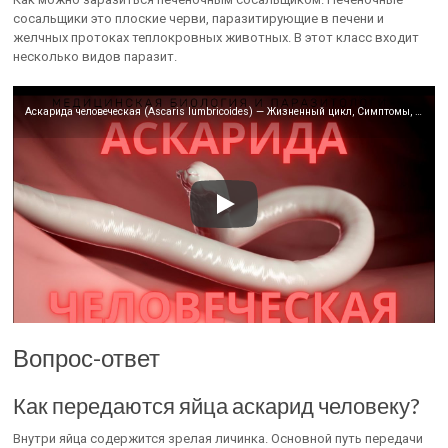
сосальщики это плоские черви, паразитирующие в печени и
желчных протоках теплокровных животных. В этот класс входит
несколько видов паразит.
Аскарида человеческая (Ascaris lumbricoides) — Жизненный цикл, Симптомы, Диагностика, Размеры
Вопрос-ответ
Как передаются яйца аскарид человеку?
Внутри яйца содержится зрелая личинка. Основной путь передачи