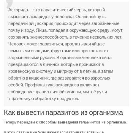
Аскарида — это паразитический червь, который
вызывает аскаридоз у человека. Основной путь
передачи яиц аскарид происходит через загрязнённые
почву и воду. Яйца, попадая в окружающую среду, могут
сохранять жизнеспособность в течение нескольких лет.
Человек может заразиться, проглатывая яйца с
немытыми овощами, фруктами или при контакте с
загрязнёнными руками. В организме человека яйца
превращаются в личинок, которые проникают в
кровеносную систему и мигрируют в лёгкие, а затем
обратно в кишечник, где развиваются во взрослых
особей. Профилактика аскаридоза включает
соблюдение правил личной гигиены, мытьё рук и
тщательную обработку продуктов.
Как вывести паразитов из организма
Теперь перейдем к способам выведения гельминтов из организма.
В этой статье я не буду даже рассматривать аптечные