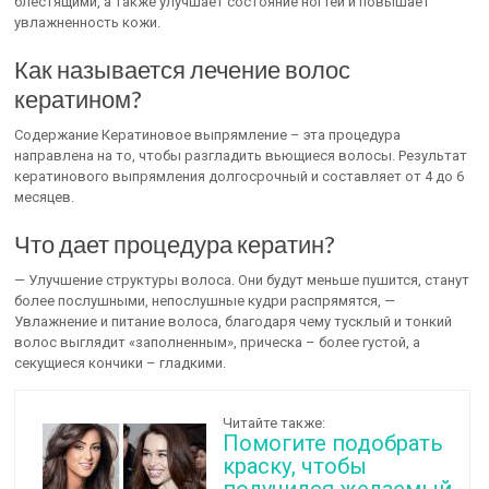
блестящими, а также улучшает состояние ногтей и повышает
увлажненность кожи.
Как называется лечение волос
кератином?
Содержание Кератиновое выпрямление – эта процедура
направлена на то, чтобы разгладить вьющиеся волосы. Результат
кератинового выпрямления долгосрочный и составляет от 4 до 6
месяцев.
Что дает процедура кератин?
— Улучшение структуры волоса. Они будут меньше пушится, станут
более послушными, непослушные кудри распрямятся, —
Увлажнение и питание волоса, благодаря чему тусклый и тонкий
волос выглядит «заполненным», прическа – более густой, а
секущиеся кончики – гладкими.
Читайте также:
Помогите подобрать
краску, чтобы
получился желаемый