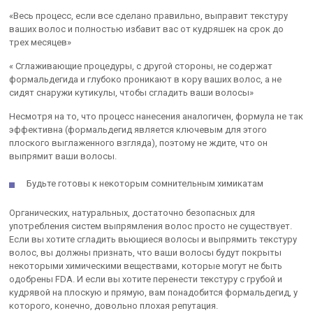
«Весь процесс, если все сделано правильно, выправит текстуру
ваших волос и полностью избавит вас от кудряшек на срок до
трех месяцев»
« Сглаживающие процедуры, с другой стороны, не содержат
формальдегида и глубоко проникают в кору ваших волос, а не
сидят снаружи кутикулы, чтобы сгладить ваши волосы»
Несмотря на то, что процесс нанесения аналогичен, формула не так
эффективна (формальдегид является ключевым для этого
плоского выглаженного взгляда), поэтому не ждите, что он
выпрямит ваши волосы.
Будьте готовы к некоторым сомнительным химикатам
Органических, натуральных, достаточно безопасных для
употребления систем выпрямления волос просто не существует.
Если вы хотите сгладить вьющиеся волосы и выпрямить текстуру
волос, вы должны признать, что ваши волосы будут покрыты
некоторыми химическими веществами, которые могут не быть
одобрены FDA. И если вы хотите перенести текстуру с грубой и
кудрявой на плоскую и прямую, вам понадобится формальдегид, у
которого, конечно, довольно плохая репутация.