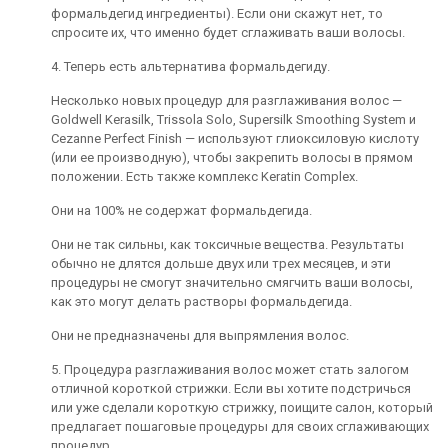
формальдегид ингредиенты). Если они скажут нет, то
спросите их, что именно будет сглаживать ваши волосы.
4. Теперь есть альтернатива формальдегиду.
Несколько новых процедур для разглаживания волос —
Goldwell Kerasilk, Trissola Solo, Supersilk Smoothing System и
Cezanne Perfect Finish — используют глиоксиловую кислоту
(или ее производную), чтобы закрепить волосы в прямом
положении. Есть также комплекс Keratin Complex.
Они на 100% не содержат формальдегида.
Они не так сильны, как токсичные вещества. Результаты
обычно не длятся дольше двух или трех месяцев, и эти
процедуры не смогут значительно смягчить ваши волосы,
как это могут делать растворы формальдегида.
Они не предназначены для выпрямления волос.
5. Процедура разглаживания волос может стать залогом
отличной короткой стрижки. Если вы хотите подстричься
или уже сделали короткую стрижку, поищите салон, который
предлагает пошаговые процедуры для своих сглаживающих
процедур.