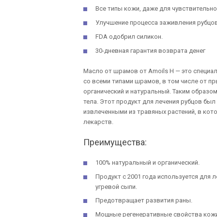
Все типы кожи, даже для чувствительной
Улучшение процесса заживления рубцов
FDA одобрил силикон.
30-дневная гарантия возврата денег
Масло от шрамов от Amoils H — это специа
со всеми типами шрамов, в том числе от п
органический и натуральный. Таким образом
тела. Этот продукт для лечения рубцов бы
извлеченными из травяных растений, в кот
лекарств.
Преимущества:
100% натуральный и органический.
Продукт с 2001 года используется для л
угревой сыпи.
Предотвращает развития раны.
Мощные регенеративные свойства кожи