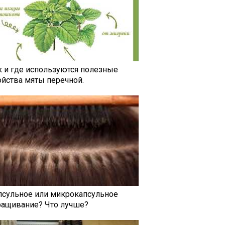
к и где используются полезные
ойства мяты перечной.
псульное или микрокапсульное
ращивание? Что лучше?