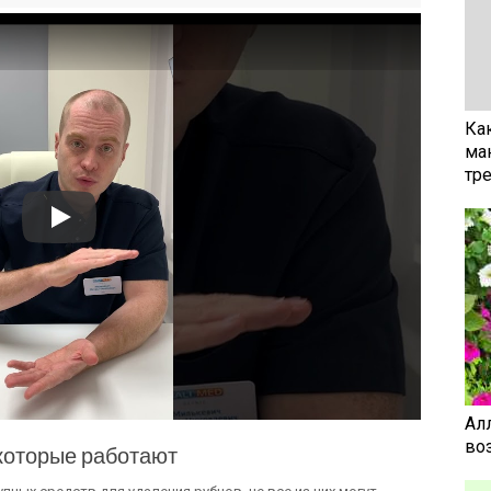
Ка
ма
тр
Ал
воз
которые работают