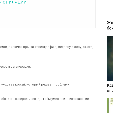
я эпиляции
Жж
бок
ов, включая прыщи, гипертрофию, ветряную оспу, ожоги,
ессом регенерации.
ля ухода за кожей, который решает проблему
Кси
оп
работают синергетически, чтобы уменьшить исчезающие