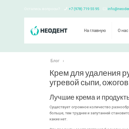
Остались вопросы?
+7 (978) 719 55 95
info@neode
На главную
О нас
Блог
›
Крем для удаления р
угревой сыпи, ожогов
Лучшие крема и продукт
Существует огромное количество разнообра
больше, тем труднее и запутанней становит
какие нет.