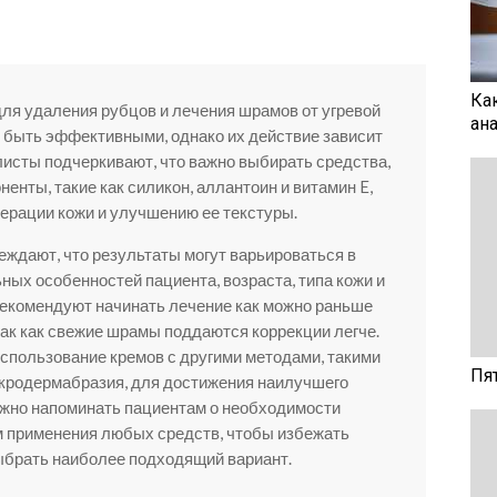
Ка
для удаления рубцов и лечения шрамов от угревой
ан
ут быть эффективными, однако их действие зависит
листы подчеркивают, что важно выбирать средства,
нты, такие как силикон, аллантоин и витамин E,
ерации кожи и улучшению ее текстуры.
еждают, что результаты могут варьироваться в
ных особенностей пациента, возраста, типа кожи и
рекомендуют начинать лечение как можно раньше
так как свежие шрамы поддаются коррекции легче.
использование кремов с другими методами, такими
Пя
икродермабразия, для достижения наилучшего
ажно напоминать пациентам о необходимости
м применения любых средств, чтобы избежать
ыбрать наиболее подходящий вариант.