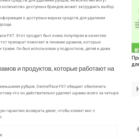
пных средств для удаления рубцов, не все из них могут
е количество доступных брендов может затруднить выбор.
информации о доступных марках средств для удаления
проще.
ace FX7. Этот продукт был очень популярен в качестве
тот препарат помогает в лечении шрамов, которые
и травм. Он был использован у подростков, детей и даже
Пр
дл
рамов и продуктов, которые работают на
 уменьшения рубцов. Dermefface FX7 обещает обеспечить
потому что он действительно удаляет шрамы всего за четыре
ую гарантию возврата денег, чтобы клиент мог с
т.
е: