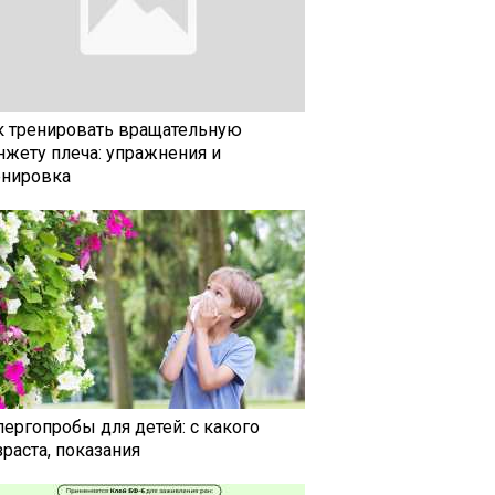
к тренировать вращательную
нжету плеча: упражнения и
енировка
лергопробы для детей: с какого
раста, показания