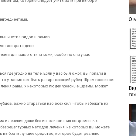
лементам, которые следует учитывать при выборе
О 
ингредиентами.
ольшинства видов шрамов
ию возврата денег
ыми для вашего типа кожи, особенно она у вас
я где угодно на теле. Если у вас был ожог, вы попали в
 то у вас может быть раздражающий рубец. Шрам возникает
ивления раны. У некоторых людей ужасные шрамы. Может
Ви
тя
убцов, важно стараться изо всех сил, чтобы избежать их
ама и лечения даже без использования современных
 безрецептурных методов лечения, из которых вы можете
как выбрать лучшее средство, которое будет реально