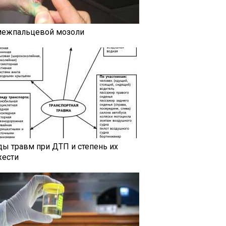
межпальцевой мозоли
ды травм при ДТП и степень их
жести