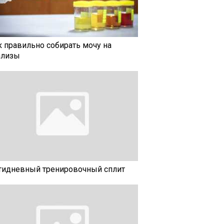
к правильно собирать мочу на
ализы
тидневный тренировочный сплит