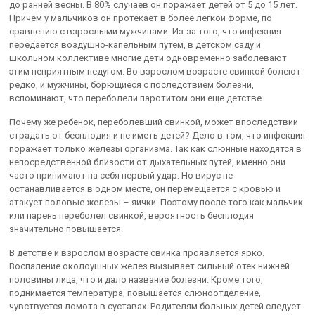
до ранней весны. В 80% случаев он поражает детей от 5 до 15 лет.
Причем у мальчиков он протекает в более легкой форме, по
сравнению с взрослыми мужчинами. Из-за того, что инфекция
передается воздушно-капельным путем, в детском саду и
школьном коллективе многие дети одновременно заболевают
этим неприятным недугом. Во взрослом возрасте свинкой болеют
редко, и мужчины, борющиеся с последствием болезни,
вспоминают, что переболели паротитом они еще детстве.
Почему же ребенок, переболевший свинкой, может впоследствии
страдать от бесплодия и не иметь детей? Дело в том, что инфекция
поражает только железы организма. Так как слюнные находятся в
непосредственной близости от дыхательных путей, именно они
часто принимают на себя первый удар. Но вирус не
останавливается в одном месте, он перемещается с кровью и
атакует половые железы – яички. Поэтому после того как мальчик
или парень переболел свинкой, вероятность бесплодия
значительно повышается.
В детстве и взрослом возрасте свинка проявляется ярко.
Воспаление околоушных желез вызывает сильный отек нижней
половины лица, что и дало название болезни. Кроме того,
поднимается температура, повышается слюноотделение,
чувствуется ломота в суставах. Родителям больных детей следует