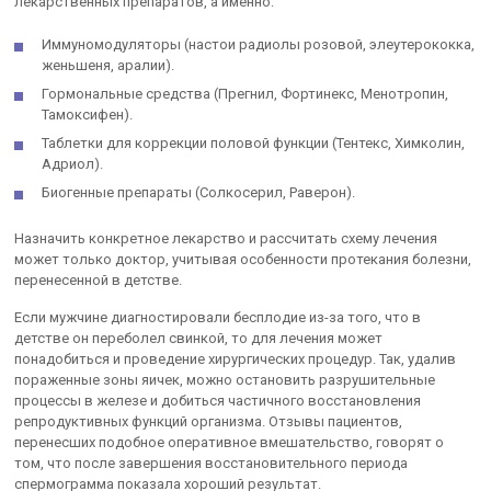
лекарственных препаратов, а именно:
Иммуномодуляторы (настои радиолы розовой, элеутерококка,
женьшеня, аралии).
Гормональные средства (Прегнил, Фортинекс, Менотропин,
Тамоксифен).
Таблетки для коррекции половой функции (Тентекс, Химколин,
Адриол).
Биогенные препараты (Солкосерил, Раверон).
Назначить конкретное лекарство и рассчитать схему лечения
может только доктор, учитывая особенности протекания болезни,
перенесенной в детстве.
Если мужчине диагностировали бесплодие из-за того, что в
детстве он переболел свинкой, то для лечения может
понадобиться и проведение хирургических процедур. Так, удалив
пораженные зоны яичек, можно остановить разрушительные
процессы в железе и добиться частичного восстановления
репродуктивных функций организма. Отзывы пациентов,
перенесших подобное оперативное вмешательство, говорят о
том, что после завершения восстановительного периода
спермограмма показала хороший результат.