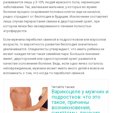
развивается лишь у 3-10% людей мужского пола, перенесших
заболевание. Так, маленькие мальчики, у которых во время
болезни процесс созревания половых клеток еще не начался,
редко страдают от бесплодия в будущем. Исключение составляет
лишь случаи перерастания свинки в двусторонний орхит, при
котором яички без своевременного лечения полностью
атрофируются.
Если мужчина переболел свинкой в подростковом или взрослом
возрасте, то вероятность развития бесплодия значительно
увеличивается. Специалисты утверждают, что иметь ребенка не
может каждая пятая такая семейная пара. Большое значение
имеет, двусторонний или односторонний орхит развился в
качестве осложнения болезни. Ведь, если одно яичко осталось
неповрежденным, мужчина может иметь много детей и вовсе не
вспоминать о том, что когда-то переболел свинкой.
Читайте также:
Варикоцеле у мужчин и
подростков: что это
такое, причины
возникновения,
симптомы, лечение,