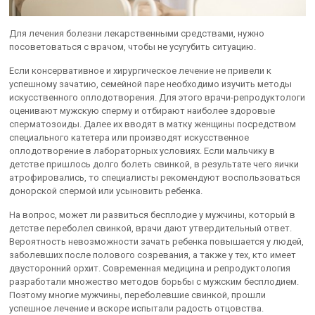
Для лечения болезни лекарственными средствами, нужно
посоветоваться с врачом, чтобы не усугубить ситуацию.
Если консервативное и хирургическое лечение не привели к
успешному зачатию, семейной паре необходимо изучить методы
искусственного оплодотворения. Для этого врачи-репродуктологи
оценивают мужскую сперму и отбирают наиболее здоровые
сперматозоиды. Далее их вводят в матку женщины посредством
специального катетера или производят искусственное
оплодотворение в лабораторных условиях. Если мальчику в
детстве пришлось долго болеть свинкой, в результате чего яички
атрофировались, то специалисты рекомендуют воспользоваться
донорской спермой или усыновить ребенка.
На вопрос, может ли развиться бесплодие у мужчины, который в
детстве переболел свинкой, врачи дают утвердительный ответ.
Вероятность невозможности зачать ребенка повышается у людей,
заболевших после полового созревания, а также у тех, кто имеет
двусторонний орхит. Современная медицина и репродуктология
разработали множество методов борьбы с мужским бесплодием.
Поэтому многие мужчины, переболевшие свинкой, прошли
успешное лечение и вскоре испытали радость отцовства.