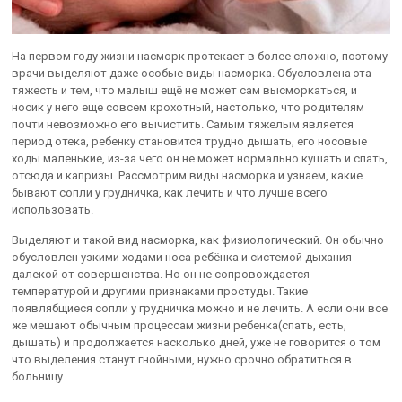
На первом году жизни насморк протекает в более сложно, поэтому
врачи выделяют даже особые виды насморка. Обусловлена эта
тяжесть и тем, что малыш ещё не может сам высморкаться, и
носик у него еще совсем крохотный, настолько, что родителям
почти невозможно его вычистить. Самым тяжелым является
период отека, ребенку становится трудно дышать, его носовые
ходы маленькие, из-за чего он не может нормально кушать и спать,
отсюда и капризы. Рассмотрим виды насморка и узнаем, какие
бывают сопли у грудничка, как лечить и что лучше всего
использовать.
Выделяют и такой вид насморка, как физиологический. Он обычно
обусловлен узкими ходами носа ребёнка и системой дыхания
далекой от совершенства. Но он не сопровождается
температурой и другими признаками простуды. Такие
появлябщиеся сопли у грудничка можно и не лечить. А если они все
же мешают обычным процессам жизни ребенка(спать, есть,
дышать) и продолжается насколько дней, уже не говорится о том
что выделения станут гнойными, нужно срочно обратиться в
больницу.