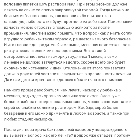
половину пипетки 0.9% раствора NaCl. При этом ребенок должен
лежать на спине со слегка запрокинутой головой. Тогда можно не
бояться избытков капель, так как они либо впитаются в
слизистую, либо остатки будут проглочены ребенком. При желании
их часть можно отсосать с помощью аспиратора после
промывания. Многие важно помнить, что вопрос «как лечить сопли
у грудного ребенка» таким образом, решается намного безопаснее.
И что главное для родителей и малыша, меньшая подверженность
риску с нежелательными последствиями. Вот с такой
осторожностью лечат насморк у грудничка 1 месяц, а само
лечение не должно затянуться надолго, скорее всего оно будет
окончено по истечению 7 дней. Отклонение от этого показателя
должно родителей заставить задуматься о правильности лечения.
Да и сам детски врач так же должен обратить на это внимание.
Намного проще разобраться, чем лечить насморк у ребенка 6
месяцев, ведь здесь организм малыша уже окреп. Здесь уже
больше выбора в сфере нозальных капель, можно использовать и
спрей со слабым соляным раствором. Вообще, спрей более
безвреден и его можно применять в любом возрасте, а также при
любых стадиях насморка.
После диагноза врача бактериозный насморк у новорожденного
вызывает и вопрос, как его лечить? вопрос уже отпадет, поэтому