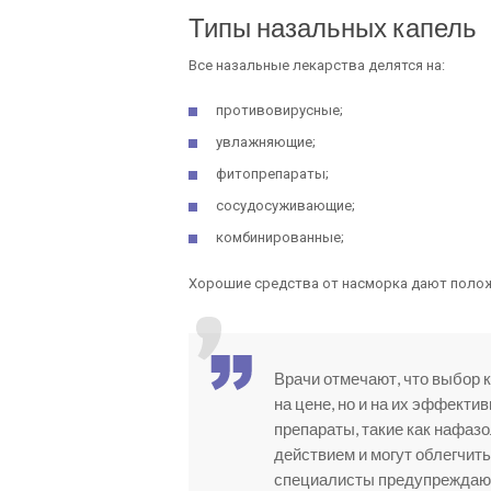
Типы назальных капель
Все назальные лекарства делятся на:
противовирусные;
увлажняющие;
фитопрепараты;
сосудосуживающие;
комбинированные;
Хорошие средства от насморка дают полож
Врачи отмечают, что выбор 
на цене, но и на их эффекти
препараты, такие как нафаз
действием и могут облегчит
специалисты предупреждают