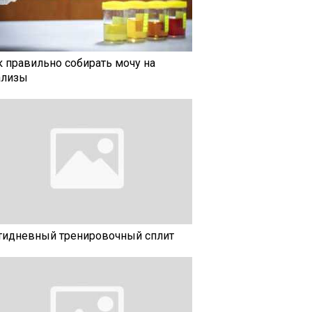
к правильно собирать мочу на
ализы
тидневный тренировочный сплит