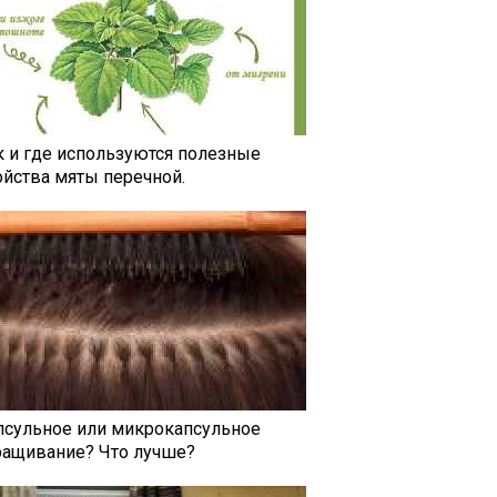
к и где используются полезные
ойства мяты перечной.
псульное или микрокапсульное
ращивание? Что лучше?