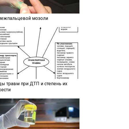
межпальцевой мозоли
ды травм при ДТП и степень их
жести