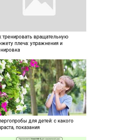
к тренировать вращательную
нжету плеча: упражнения и
енировка
лергопробы для детей: с какого
раста, показания