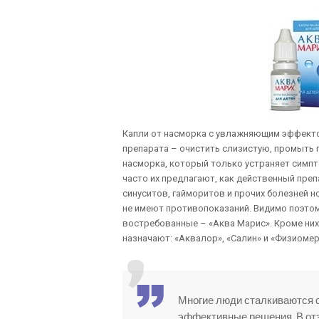
Капли от насморка с увлажняющим эффекто
препарата – очистить слизистую, промыть 
насморка, который только устраняет симпто
часто их предлагают, как действенный преп
синуситов, гайморитов и прочих болезней 
не имеют противопоказаний. Видимо поэто
востребованные – «Аква Марис». Кроме них
назначают: «Аквалор», «Салин» и «Физиомер
Многие люди сталкиваются с
эффективные решения. В отз