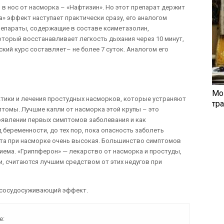
 нос от насморка – «Нафтизин». Но этот препарат держит
а» эффект наступает практически сразу, его аналогом
репараты, содержащие в составе ксиметазолин,
оторый восстанавливает легкость дыхания через 10 минут,
кий курс составляет– не более 7 суток. Аналогом его
Мо
ики и лечения простудных насморков, которые устраняют
тр
птомы. Лучшие капли от насморка этой крупы – это
оявлении первых симптомов заболевания и как
беременности, до тех пор, пока опасность заболеть
ата при насморке очень высокая. Большинство симптомов
иема. «Гриппферон» — лекарство от насморка и простуды,
, считаются лучшим средством от этих недугов при
т сосудосуживающий эффект.
е: