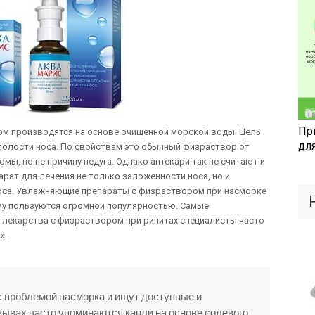
Пр
м производятся на основе очищенной морской воды. Цель
дл
полости носа. По свойствам это обычный физраствор от
мы, но не причину недуга. Однако аптекари так не считают и
арат для лечения не только заложенности носа, но и
носа. Увлажняющие препараты с физраствором при насморке
му пользуются огромной популярностью. Самые
 лекарства с физраствором при ринитах специалисты часто
».
 проблемой насморка и ищут доступные и
ывах часто упоминаются капли на основе солевого