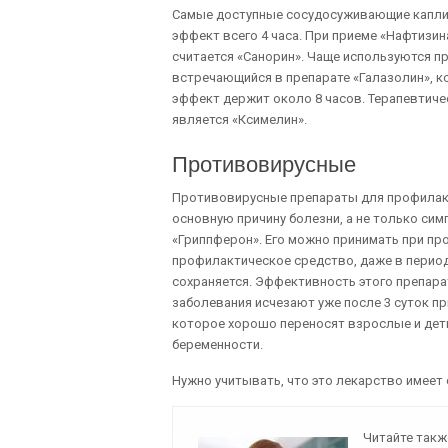
Самые доступные сосудосуживающие капли в
эффект всего 4 часа. При приеме «Нафтизин
считается «Санорин». Чаще используются п
встречающийся в препарате «Галазолин», к
эффект держит около 8 часов. Терапевтичес
является «Ксимелин».
Противовирусные
Противовирусные препараты для профилакт
основную причину болезни, а не только сим
«Гриппферон». Его можно принимать при пр
профилактическое средство, даже в период 
сохраняется. Эффективность этого препар
заболевания исчезают уже после 3 суток пр
которое хорошо переносят взрослые и дети
беременности.
Нужно учитывать, что это лекарство имее
Читайте такж