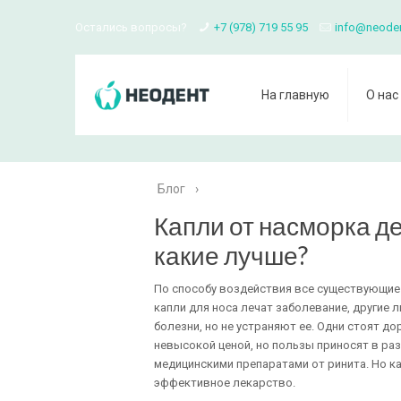
Остались вопросы?
+7 (978) 719 55 95
info@neode
На главную
О нас
Блог
›
Капли от насморка 
какие лучше?
По способу воздействия все существующие 
капли для носа лечат заболевание, другие
болезни, но не устраняют ее. Одни стоят до
невысокой ценой, но пользы приносят в ра
медицинскими препаратами от ринита. Но к
эффективное лекарство.