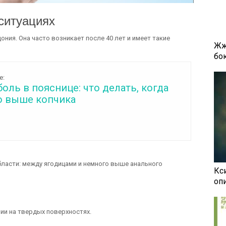
 ситуациях
ония. Она часто возникает после 40 лет и имеет такие
Жж
бок
е:
боль в пояснице: что делать, когда
о выше копчика
бласти: между ягодицами и немного выше анального
Кси
оп
ии на твердых поверхностях.