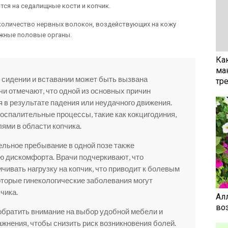
тся на седалищные кости и копчик.
 количество нервных волокон, воздействующих на кожу
ужные половые органы.
Ка
ма
и сидении и вставании может быть вызвана
тр
и отмечают, что одной из основных причин
я в результате падения или неудачного движения.
воспалительные процессы, такие как кокцигодиния,
ями в области копчика.
ельное пребывание в одной позе также
ю дискомфорта. Врачи подчеркивают, что
чивать нагрузку на копчик, что приводит к болевым
оторые гинекологические заболевания могут
чика.
Ал
воз
братить внимание на выбор удобной мебели и
жнения, чтобы снизить риск возникновения болей.