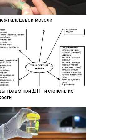
межпальцевой мозоли
ды травм при ДТП и степень их
жести