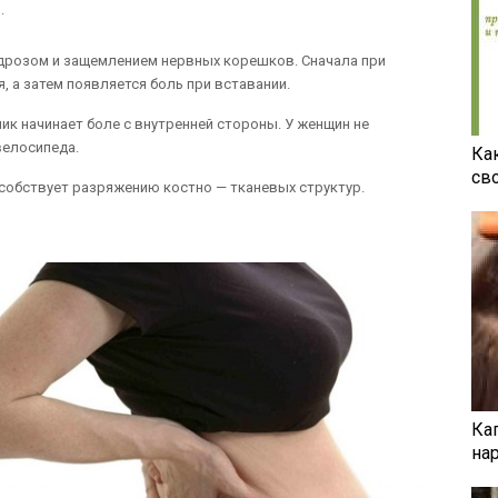
.
ндрозом и защемлением нервных корешков. Сначала при
 а затем появляется боль при вставании.
чик начинает боле с внутренней стороны. У женщин не
велосипеда.
Ка
св
особствует разряжению костно — тканевых структур.
Ка
на