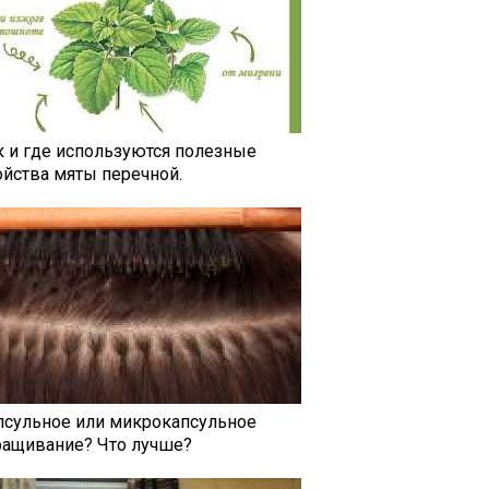
к и где используются полезные
ойства мяты перечной.
псульное или микрокапсульное
ращивание? Что лучше?