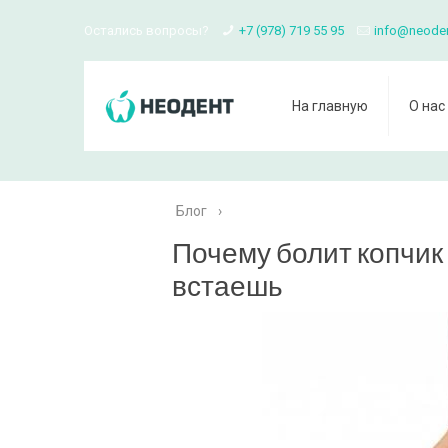
Остались вопросы?
+7 (978) 719 55 95
info@neode
На главную
О нас
Блог
›
Почему болит копчик 
встаешь