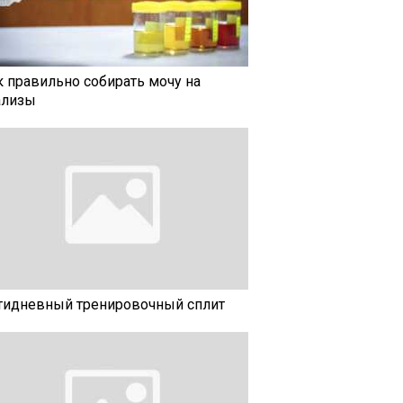
к правильно собирать мочу на
ализы
тидневный тренировочный сплит