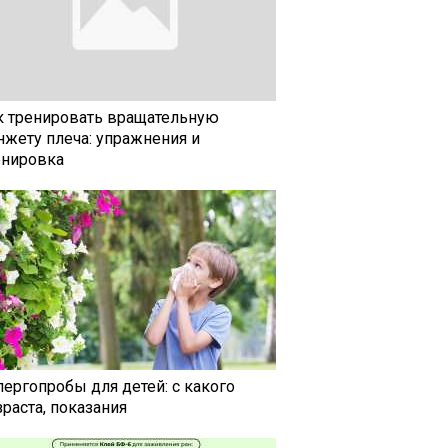
к тренировать вращательную
нжету плеча: упражнения и
енировка
лергопробы для детей: с какого
раста, показания