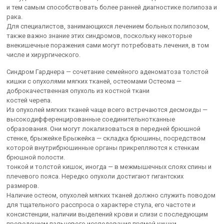
и тем самым способствовать более ранней диагностике полипоза и
рака.
Для специалистов, занимающихся лечением больных полипозом,
также важно знание этих синдромов, поскольку некоторые
внекишечные поражения сами могут потребовать лечения, в том
числе и хирургического.
Синдром Гарднера — сочетание семейного аденоматоза толстой
кишки с опухолями мягких тканей, остеомами Остеома —
доброкачественная опухоль из костной ткани
костей черепа.
Из опухолей мягких тканей чаще всего встречаются десмоиды —
высокодифференцированные соединительнотканные
образования. Они могут локализоваться в передней брюшной
стенке, брыжейке Брыжейка — складка брюшины, посредством
которой внутрибрюшинные органы прикрепляются к стенкам
брюшной полости.
тонкой и толстой кишок, иногда — в межмышечных слоях спины и
плечевого пояса. Нередко опухоли достигают гигантских
размеров.
Наличие остеом, опухолей мягких тканей должно служить поводом
для тщательного расспроса о характере стула, его частоте и
консистенции, наличии выделений крови и слизи с последующим
проведением пальцевого исследования прямой кишки,