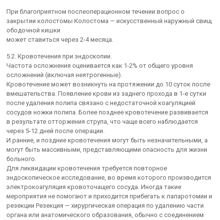
При благоприятном послеоперационном течении вопрос о
закрытии колостомы Колостома — искусственный наружный свищ
ободочной кишки
может ставиться через 2-4 месяца.
5.2. Кровотечения при эндоскопии.
Частота осложнения оценивается как 1-2% от общего уровня
осложнений (включая неятрогенные).
Кровотечение может возникнуть на протяжении до 10 суток после
вмешательства. Появление крови из заднего прохода в 1-е сутки
после удаления полипа связано с недостаточной коагуляцией
сосудов ножки полипа. Более позднее кровотечение развивается
в результате отторжения струпа, что чаще всего наблюдается
через 5-12 дней после операции.
И ранние, и поздние кровотечения могут быть незначительными, а
могут быть массивными, представляющими опасность для жизни
больного.
Для ликвидации кровотечения требуется повторное
эндоскопическое исследование, во время которого производится
электрокоагуляция кровоточащего сосуда. Иногда такие
мероприятия не помогают и приходится прибегать к лапаротомии и
резекции Резекция — хирургическая операция по удалению части
органа или анатомического образования, обычно с соединением