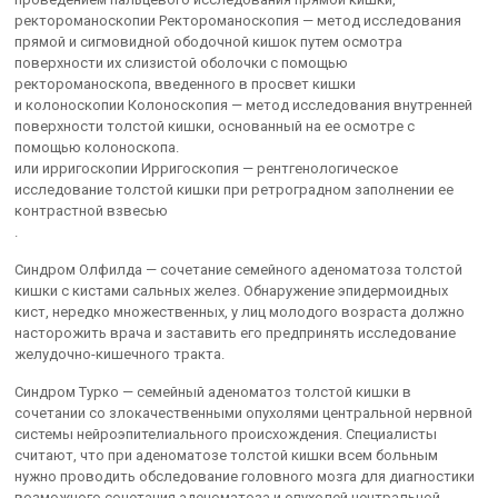
ректороманоскопии Ректороманоскопия — метод исследования
прямой и сигмовидной ободочной кишок путем осмотра
поверхности их слизистой оболочки с помощью
ректороманоскопа, введенного в просвет кишки
и колоноскопии Колоноскопия — метод исследования внутренней
поверхности толстой кишки, основанный на ее осмотре с
помощью колоноскопа.
или ирригоскопии Ирригоскопия — рентгенологическое
исследование толстой кишки при ретроградном заполнении ее
контрастной взвесью
.
Синдром Олфилда — сочетание семейного аденоматоза толстой
кишки с кистами сальных желез. Обнаружение эпидермоидных
кист, нередко множественных, у лиц молодого возраста должно
насторожить врача и заставить его предпринять исследование
желудочно-кишечного тракта.
Синдром Турко — семейный аденоматоз толстой кишки в
сочетании со злокачественными опухолями центральной нервной
системы нейроэпителиального происхождения. Специалисты
считают, что при аденоматозе толстой кишки всем больным
нужно проводить обследование головного мозга для диагностики
возможного сочетания аденоматоза и опухолей центральной