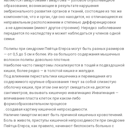
являются гамартомами Гамартома — узловое опухолевидное
образование, возникающее в результате нарушения
эмбрионального развития органов и тканей, состоящее из тех же
компонентов, что и орган, где оно находится, но отличающееся их
неправильным расположением и степенью дифференцировки
. а не аденомами (имеют другое строение). Нередко заболевание
передается по наследству и может наблюдаться у членов одной
семьи.
Полипы при синдроме Пейтца-Егерса могут быть разных размеров
— от 0,5 до 5 см и более. Из-за большого содержания мышечных
волокон полипы довольно плотные.
Наиболее часто гамартомы локализуются в тощей и подвздошной
кишке, более редко — в толстой кишке и желудке.
Под влиянием перистальтики кишечника и перемещения его
содержимого крупные образования тянут за собой слизистую
оболочку кишки, при этом они могут смещаться на десятки
сантиметров, вызывать кишечную инвагинацию Инвагинация —
впячивание пласта клеток при каком-либо
формообразовательном процессе
. создавая картину кишечной непроходимости.
Наличие гамартом может быть причиной кишечных кровотечений.
Боль в животе, приступы кишечной непроходимости при синдроме
Пейтца-Егерса, как правило, начинают беспокоить больных с