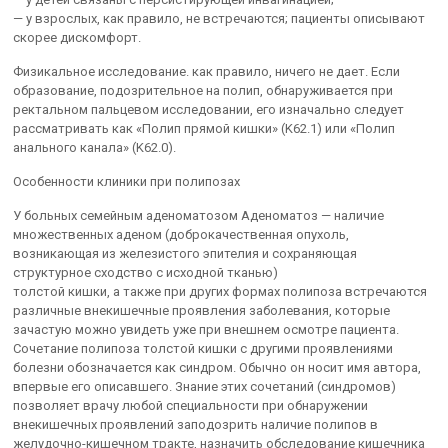
— у взрослых, как правило, не встречаются; пациенты описывают
скорее дискомфорт.
Физикальное исследование. как правило, ничего не дает. Если
образование, подозрительное на полип, обнаруживается при
ректальном пальцевом исследовании, его изначально следует
рассматривать как «Полип прямой кишки» (K62.1) или «Полип
анального канала» (K62.0).
Особенности клиники при полипозах
У больных семейным аденоматозом Аденоматоз — наличие
множественных аденом (доброкачественная опухоль,
возникающая из железистого эпителия и сохраняющая
структурное сходство с исходной тканью)
толстой кишки, а также при других формах полипоза встречаются
различные внекишечные проявления заболевания, которые
зачастую можно увидеть уже при внешнем осмотре пациента.
Сочетание полипоза толстой кишки с другими проявлениями
болезни обозначается как синдром. Обычно он носит имя автора,
впервые его описавшего. Знание этих сочетаний (синдромов)
позволяет врачу любой специальности при обнаружении
внекишечных проявлений заподозрить наличие полипов в
желудочно-кишечном тракте, назначить обследование кишечника