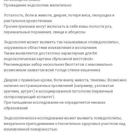
Проведение эндоскопии желательно
Усталость, боли в животе, диарея, потеря веса, лихорадка и
ректальное кровотечение.
Прочие признаки могут включать в себя язвы полости рта,
перианальные поражения, свищи и абсцессы
Эндоскопия может выявить так называемые «псевдополипы»,
окруженные областями изъязвления и воспаления.
Также выявляется достаточно характерная для БК
эндоскопическая картина «булыжной мостовой».
Рекомендован забор нескольких биоптатов с максимально
возможным захватом всей толщи стенки кишечника
Диарея с примесью крови, боли внизу живота, тенезмы. Возможно
наличие экстракишечных проявлений (например, узловатая
эритема, артрит) и ассоциированной патологии (первичный
склерозирующий холангит).
При пальцевом исследовании не определяется никаких
образований
Эндоскопическое исследование может выявить псевдополипы,
визуальное приподнимание относительно здоровых участков над
изъязвленной поверхностью.