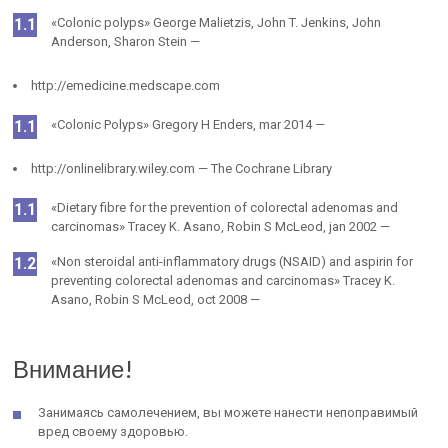
«Colonic polyps» George Malietzis, John T. Jenkins, John
Anderson, Sharon Stein —
http://emedicine.medscape.com
«Colonic Polyps» Gregory H Enders, mar 2014 —
http://onlinelibrary.wiley.com — The Cochrane Library
«Dietary fibre for the prevention of colorectal adenomas and
carcinomas» Tracey K. Asano, Robin S McLeod, jan 2002 —
«Non steroidal anti-inflammatory drugs (NSAID) and aspirin for
preventing colorectal adenomas and carcinomas» Tracey K.
Asano, Robin S McLeod, oct 2008 —
Внимание!
Занимаясь самолечением, вы можете нанести непоправимый
вред своему здоровью.