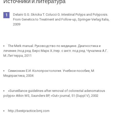
Источники и литература
Delaini G.G. Skricka T. Colucci G. Intestinal Polyps and Polyposis.
From Genetics to Treatment and Follow-up, Springer-Verlag Italia,
2009
The Merk manual. Руководство по медицине. Диагностика и
лечение /под ред. Бирс Марк Х./пер. с англ. под ред. Чучалина А.Г.
М.:Литтерра, 2011
Семионкин Е.И. Колопроктология. Учебное пособие, М:
Медпрактика, 2004
«Surveillance guidelines after removal of colorectal adenomatous
polyps» Atkin WS, Saunders BP, «Gut» journal, 51 (Suppl V), 2002
http://bestpractice.bmj.com