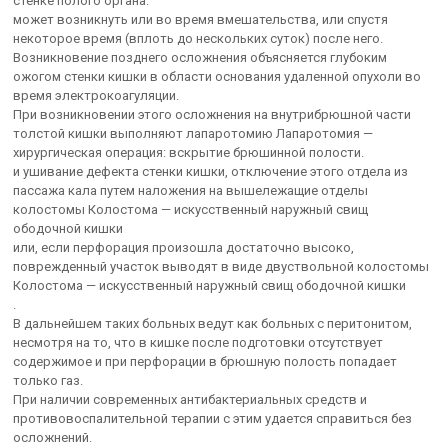
стенке полого органа.
может возникнуть или во время вмешательства, или спустя
некоторое время (вплоть до нескольких суток) после него.
Возникновение позднего осложнения объясняется глубоким
ожогом стенки кишки в области основания удаленной опухоли во
время электрокоагуляции.
При возникновении этого осложнения на внутрибрюшной части
толстой кишки выполняют лапаротомию Лапаротомия —
хирургическая операция: вскрытие брюшинной полости.
и ушивание дефекта стенки кишки, отключение этого отдела из
пассажа кала путем наложения на вышележащие отделы
колостомы Колостома — искусственный наружный свищ
ободочной кишки
или, если перфорация произошла достаточно высоко,
поврежденный участок выводят в виде двуствольной колостомы
Колостома — искусственный наружный свищ ободочной кишки
.
В дальнейшем таких больных ведут как больных с перитонитом,
несмотря на то, что в кишке после подготовки отсутствует
содержимое и при перфорации в брюшную полость попадает
только газ.
При наличии современных антибактериальных средств и
противовоспалительной терапии с этим удается справиться без
осложнений.