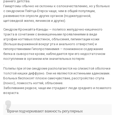
раннего детства.
Гамартомы обычно не склонны к озлокачествлению, но у больных
с синдромом Пейтца-Егерса чаще, чем в общей популяции,
развиваются опухоли других органов (поджелудочной,
щитовидной желез, яичников и других).
Синдром Кронкайта-Канады — полипоз желудочно-кишечного
тракта в сочетании с внекишечными проявлениями в виде
атрофии ногтевых пластинок, облысения, пигментации кожи
(больше выраженной вокруг рта и анального отверстия) и
гипопротеинемии Гипопротеинемия — пониженное содержание
белка в сыворотке крови, наблюдается при его недостаточном
поступлении в организм или значительных потерях
.
Полипы при этом синдроме располагаются на слизистой оболочке
толстой кишки диффузно. Они не являются истинными аденомами.
Больных беспокоят плохое самочувствие, расстройство стула
(понос), ломкость ногтей, облысение.
Заболевание редкое, чаще им страдают люди среднего и пожилого
возраста.
Врачи подчеркивают важность регулярных