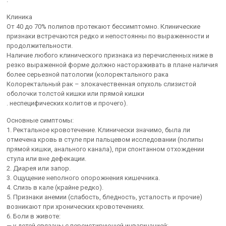
Клиника
От 40 до 70% полипов протекают бессимптомно. Клинические
признаки встречаются редко и непостоянны по выраженности и
продолжительности.
Наличие любого клинического признака из перечисленных ниже в
резко выраженной форме должно настораживать в плане наличия
более серьезной патологии (колоректального рака
Колоректальный рак – злокачественная опухоль слизистой
оболочки толстой кишки или прямой кишки
. неспецифических колитов и прочего).
Основные симптомы:
1. Ректальное кровотечение. Клинически значимо, была ли
отмечена кровь в стуле при пальцевом исследовании (полипы
прямой кишки, анального канала), при спонтанном отхождении
стула или вне дефекации.
2. Диарея или запор.
3. Ощущение неполного опорожнения кишечника.
4. Слизь в кале (крайне редко).
5. Признаки анемии (слабость, бледность, усталость и прочие)
возникают при хронических кровотечениях.
6. Боли в животе:
— у детей связаны с персистирующей инвагинацией;