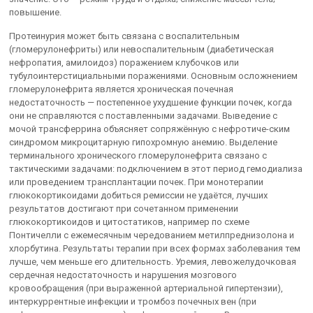
повышение.
Протеинурия может быть связана с воспалительным
(гломерулонефриты) или невоспалительным (диабетическая
нефропатия, амилоидоз) поражением клубочков или
тубулоинтерстициальными поражениями. Основным осложнением
гломерулонефрита является хроническая почечная
недостаточность — постепенное ухудшение функции почек, когда
они не справляются с поставленными задачами. Выведение с
мочой трансферрина объясняет сопряжённую с нефротиче-ским
синдромом микроцитарную гипохромную анемию. Выделение
терминального хронического гломерулонефрита связано с
тактическими задачами: подключением в этот период гемодиализа
или проведением трансплантации почек. При монотерапии
глюкокортикоидами добиться ремиссии не удаётся, лучших
результатов достигают при сочетанном применении
глюкокортикоидов и цитостатиков, например по схеме
Понтичелли с ежемесячным чередованием метилпреднизолона и
хлорбутина. Результаты терапии при всех формах заболевания тем
лучше, чем меньше его длительность. Уремия, левожелудочковая
сердечная недостаточность и нарушения мозгового
кровообращения (при выраженной артериальной гипертензии),
интеркуррентные инфекции и тромбоз почечных вен (при