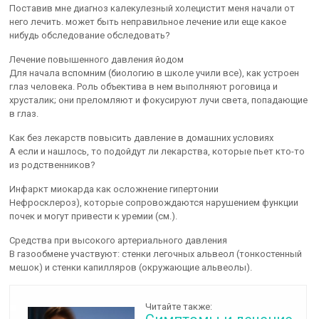
Поставив мне диагноз калекулезный холецистит меня начали от
него лечить. может быть неправильное лечение или еще какое
нибудь обследование обследовать?
Лечение повышенного давления йодом
Для начала вспомним (биологию в школе учили все), как устроен
глаз человека. Роль объектива в нем выполняют роговица и
хрусталик; они преломляют и фокусируют лучи света, попадающие
в глаз.
Как без лекарств повысить давление в домашних условиях
А если и нашлось, то подойдут ли лекарства, которые пьет кто-то
из родственников?
Инфаркт миокарда как осложнение гипертонии
Нефросклероз), которые сопровождаются нарушением функции
почек и могут привести к уремии (см.).
Средства при высокого артериального давления
В газообмене участвуют: стенки легочных альвеол (тонкостенный
мешок) и стенки капилляров (окружающие альвеолы).
Читайте также: