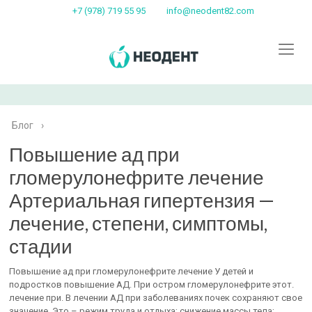
+7 (978) 719 55 95
info@neodent82.com
Блог
›
Повышение ад при
гломерулонефрите лечение
Артериальная гипертензия —
лечение, степени, симптомы,
стадии
Повышение ад при гломерулонефрите лечение У детей и
подростков повышение АД. При остром гломерулонефрите этот.
лечение при. В лечении АД при заболеваниях почек сохраняют свое
значение. Это – режим труда и отдыха; снижение массы тела;