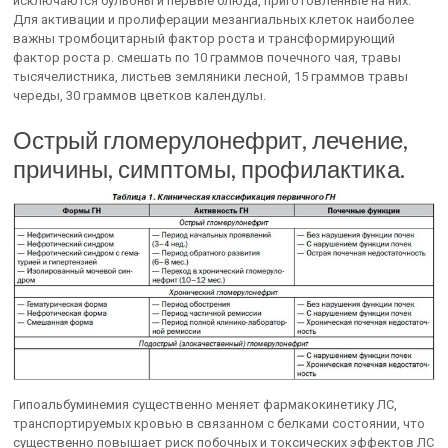
исключаются бульоны и первые блюда, приготовленные на них.
Для активации и пролиферации мезангиальных клеток наиболее
важны тромбоцитарный фактор роста и трансформирующий
фактор роста р. смешать по 10 граммов почечного чая, травы
тысячелистника, листьев земляники лесной, 15 граммов травы
череды, 30 граммов цветков календулы.
Острый гломерулонефрит, лечение,
причины, симптомы, профилактика.
Гипоальбуминемия существенно меняет фармакокинетику ЛС,
транспортируемых кровью в связанном с белками состоянии, что
существенно повышает риск побочных и токсических эффектов ЛС