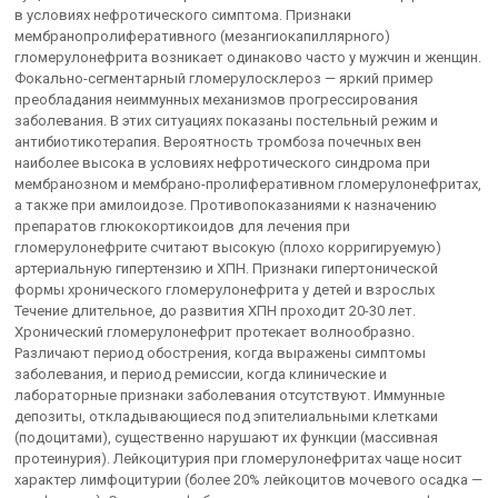
в условиях нефротического симптома. Признаки
мембранопролиферативного (мезангиокапиллярного)
гломерулонефрита возникает одинаково часто у мужчин и женщин.
Фокально-сегментарный гломерулосклероз — яркий пример
преобладания неиммунных механизмов прогрессирования
заболевания. В этих ситуациях показаны постельный режим и
антибиотикотерапия. Вероятность тромбоза почечных вен
наиболее высока в условиях нефротического синдрома при
мембранозном и мембрано-пролиферативном гломерулонефритах,
а также при амилоидозе. Противопоказаниями к назначению
препаратов глюкокортикоидов для лечения при
гломерулонефрите считают высокую (плохо корригируемую)
артериальную гипертензию и ХПН. Признаки гипертонической
формы хронического гломерулонефрита у детей и взрослых
Течение длительное, до развития ХПН проходит 20-30 лет.
Хронический гломерулонефрит протекает волнообразно.
Различают период обострения, когда выражены симптомы
заболевания, и период ремиссии, когда клинические и
лабораторные признаки заболевания отсутствуют. Иммунные
депозиты, откладывающиеся под эпителиальными клетками
(подоцитами), существенно нарушают их функции (массивная
протеинурия). Лейкоцитурия при гломерулонефритах чаще носит
характер лимфоцитурии (более 20% лейкоцитов мочевого осадка —