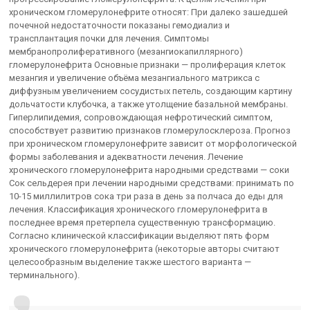
хроническом гломерулонефрите относят: При далеко зашедшей
почечной недостаточности показаны гемодиализ и
трансплантация почки для лечения. Симптомы
мембранопролиферативного (мезангиокапиллярного)
гломерулонефрита Основные признаки — пролиферация клеток
мезангия и увеличение объёма мезангиального матрикса с
диффузным увеличением сосудистых петель, создающим картину
дольчатости клубочка, а также утолщение базальной мембраны.
Гиперлипидемия, сопровождающая нефротический симптом,
способствует развитию признаков гломерулосклероза. Прогноз
при хроническом гломерулонефрите зависит от морфологической
формы заболевания и адекватности лечения. Лечение
хронического гломерулонефрита народными средствами — соки
Сок сельдерея при лечении народными средствами: принимать по
10-15 миллилитров сока три раза в день за полчаса до еды для
лечения. Классификация хронического гломерулонефрита в
последнее время претерпела существенную трансформацию.
Согласно клинической классификации выделяют пять форм
хронического гломерулонефрита (некоторые авторы считают
целесообразным выделение также шестого варианта —
терминального).