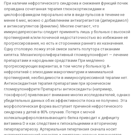
При наличии нефротического синдрома и снижения функций почек
оправдана сочетанная терапия глюкокортикоидами и
циклофосфамидом перорально или в виде пульсов в течение не
менее 6 мес, можно с добавлением антиагрегантов (дипиридамол)
и антикоагулянтов (фенилин). Многие считают, что
иммунодепрессанты следует применять лишь у больных с высокой
протеинурией и/или почечной недостаточностью во избежание её
прогрессирования, но есть и сторонники раннего их назначения.
Одну столовую ложку этой смеси залить полутора стаканами
кипятка. Мезангиопролиферативный гломерулонефрит — лечение
препаратами и народными средствами При медленно
прогрессирующих вариантах, в том числе у больных Ig A-
нефропатией с эпизодами макрогематурии и минимальной
протеинурией, необходимости в иммуносупрессивной терапии нет.
Антиоксидантная терапия препаратами при хроническом
гломерулонефрите Препараты антиоксиданты (например,
токоферол) привлекают внимание многих исследователей, однако
убедительных данных об их эффективности пока не получено. Эта
морфологическая форма выступает причиной нефротического
синдрома у детей в 80% случаев. Потеря с мочой
холекальциферолсвязывающего белка приводит к дефициту
витамина D и как следствие к гипокальциемии и вторичному
гиперпаратиреозу. Артериальная гипертензия сначала носит
интермиттирующий характер и симптомы хорошо переносятся