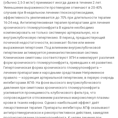
(обычно 2,5-3 мг/кг) принимают иногда даже в течение 2 лет.
Уменьшение выраженности протеинурии отмечают в 20-40%
случаев при 8-недельном лечении глюкокортикоидами,
эффективность увеличивается до 70% при длительности терапии
16-24 нед. Антигипертензивная терапия препаратами для лечения
хронического гломерулонефрита В идеале необходимо
компенсировать не только системную артериальную, но и
внутриклубочковую гипертензию. В период, предшествующий
почечной недостаточности, возникает более или менее
выраженная гипертония. Под влиянием внугриклубочковой
гипертензии активируется ренинангиотензиновая система.
Клинические симптомы соответствуют ХПН и нивелирует различия
форм хронического гломерулонефрита, приведших к её развитию.
Гипертоническая форма хронического гломерулонефрита —
лечение препаратами и народными средствами Непременное
правило — коррекция артериальной гипертензии, в первую очередь
ингибиторами АПФ. На фоне высокого внутриклубочкового
давления при симптомах хронического гломерулонефрита
усиливается проницаемость клубочкового фильтра, что
сопровождается отложением различных макромолекул плазмы
крови в тканях нефрона. Однако наибольший эффект даёт
лекарственная терапия. Препараты ингибиторы АПф оказывают
антипротеинурическое и ренопротективное действие, замедляя
прогрессирование гломерулонефрита. К целям лечения при