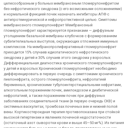
целесообразным у больных мембранозным гломерулонефритом
без нефротического синдрома (с его возможными осложнениями)
и нормальной функцией почек назначать ингибиторы АПФ с
антипротеинурической и нефропротективной целью. Симптомы
мембранозного гломерулонефрит Мембранозный
гломерулонефрит характеризуется признаками — диффузным
утолщением базальной мембраны клубочков с формированием
субэпителиальных выступов, окружающих отложения иммунных
комплексов. На мембранопролиферативный гломерулонефрит
приходится 15% случаев идиопатического нефротического
синдрома у детей и 30% случаев этого синдрома у взрослых.
Дифференциальная диагностика хронического гломерулонефрита
у детей и взрослых Хронический гломерулонефрит необходимо
дифференцировать в первую очередь с симптомами хронического
пиелонефрита, острого гломерулонефрита, нефропатией
беременных, хроническими тубулоинтерстициальными нефритами,
алкогольным поражением почек, амилоидозом и диабетической
нефропатией, а также поражением почек при диффузных
заболеваниях соединительной ткани (в первую очередь СКВ) и
системных васкулитах, тромбозах почечных вен и нижней полой
вены. Кортикостероидная терапия противопоказана при стойкой
высокой гипертензии и явлениях почечной недостаточности
(остаточный азот сыворотки крови и выше 45—50 мг%). Из питания