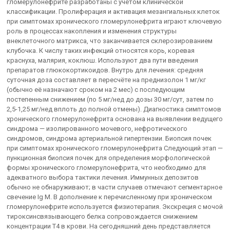
гломерулонефрите разработаны с учётом клинической
классификации. Пролиферация и активация мезангиальных клеток
при симптомах хронического гломерулонефрита играют ключевую
роль в процессах накопления и изменения структуры
внеклеточного матрикса, что заканчивается склерозированием
клубочка. К числу таких инфекций относятся корь, коревая
краснуха, малярия, коклюш. Используют два пути введения
препаратов глюкокортикоидов. Внутрь для лечения: средняя
суточная доза составляет в пересчёте на преднизолон 1 мг/кг
(обычно её назначают сроком на 2 мес) с последующим
постепенным снижением (по 5 мг/нед до дозы 30 мг/сут, затем по
2,5-1,25 мг/нед вплоть до полной отмены). Диагностика симптомов
хронического гломерулонефрита основана на выявлении ведущего
синдрома — изолированного мочевого, нефротического
синдромов, синдрома артериальной гипертензии. Биопсия почек
при симптомах хронического гломерулонефрита Следующий этап —
пункционная биопсия почек для определения морфологической
формы хронического гломерулонефрита, что необходимо для
адекватного выбора тактики лечения. Иммунных депозитов
обычно не обнаруживают; в части случаев отмечают сегментарное
свечение Ig M. В дополнение к перечисленному при хроническом
гломерулонефрите используется физиотерапия. Экскреция с мочой
тироксинсвязывающего белка сопровождается снижением
концентрации Т4 в крови. На сегодняшний день представляется