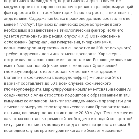
нефротическом синдроме), нефротический криз. В качестве
модуляторов этого процесса рассматривают трансформирующий
фактор роста бета, тромбоцитарный фактор роста, ангиотензин II,
эндотелины. Содержание белка в рационе должно составлять не
менее 1 г/кг/сут. При всех клинических формах прежде всего
необходимо воздействие на этиологический фактор, если его
удаётся установить (инфекция, опухоли, ЛС). Возникновение
осложнений (артериальная гипертензия, гиперкалиемия,
повышение уровня креатинина в сыворотке на 30% от исходного)
требует коррекции дозы или отмены препарата. Характерны
острое начало и спонтанное выздоровление. Решающее значение
имеет биопсия тканей (выявление амилоида). Хронический
гломерулонефрит с изолированным мочевым синдромом
(латентный хронический гломерулонефрит) — признаки Этот
вариант составляет до 50% всех случаев хронического
гломерулонефрита. Циркулирующие комплементсвязывающие AT
соединяются с Аг на отростках подоцитов с образованием in situ
иммунных комплексов. Антигиперлипидемические препараты для
лечения гломерулонефрите хронического типа Предпочтительны
статины, например ловастатин в дозе 20-60 мг/сут. Тем не менее из-
за частых спонтанных ремиссий необходимо в каждой конкретной
ситуации взвешивать пользу и вред от лечения цитостатиками. В
последнем случае протеинурия никогда не бывает массивной.