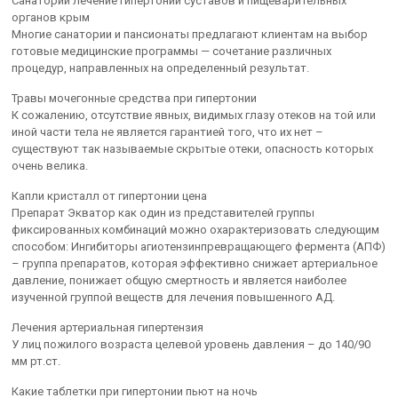
Санаторий лечение гипертонии суставов и пищеварительных
органов крым
Многие санатории и пансионаты предлагают клиентам на выбор
готовые медицинские программы — сочетание различных
процедур, направленных на определенный результат.
Травы мочегонные средства при гипертонии
К сожалению, отсутствие явных, видимых глазу отеков на той или
иной части тела не является гарантией того, что их нет –
существуют так называемые скрытые отеки, опасность которых
очень велика.
Капли кристалл от гипертонии цена
Препарат Экватор как один из представителей группы
фиксированных комбинаций можно охарактеризовать следующим
способом: Ингибиторы агиотензинпревращающего фермента (АПФ)
– группа препаратов, которая эффективно снижает артериальное
давление, понижает общую смертность и является наиболее
изученной группой веществ для лечения повышенного АД.
Лечения артериальная гипертензия
У лиц пожилого возраста целевой уровень давления – до 140/90
мм рт.ст.
Какие таблетки при гипертонии пьют на ночь