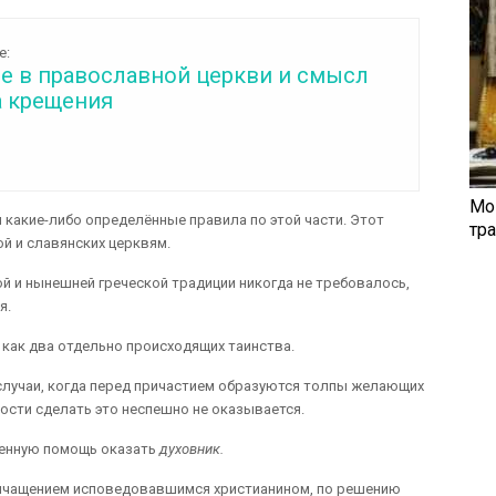
е:
е в православной церкви и смысл
а крещения
Мо
 какие-либо определённые правила по этой части. Этот
тр
й и славянских церквям.
й и нынешней греческой традиции никогда не требовалось,
я.
как два отдельно происходящих таинства.
 случаи, когда перед причастием образуются толпы желающих
сти сделать это неспешно не оказывается.
венную помощь оказать
духовник.
ичащением исповедовавшимся христианином, по решению