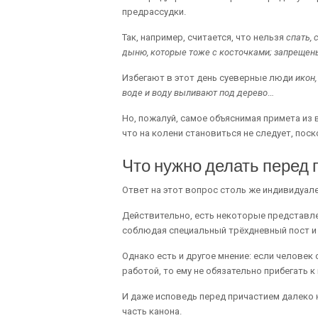
предрассудки.
Так, например, считается, что нельзя
спать, 
дыню, которые тоже с косточками; запрещен
Избегают в этот день суеверные люди
икон,
воде и воду выливают под дерево
…
Но, пожалуй, самое объяснимая примета из в
что на колени становиться не следует, поск
Что нужно делать перед
Ответ на этот вопрос столь же индивидуале
Действительно, есть некоторые представле
соблюдая специальный трёхдневный пост и
Однако есть и другое мнение: если человек
работой, то ему не обязательно прибегать 
И даже исповедь перед причастием далеко
часть канона.