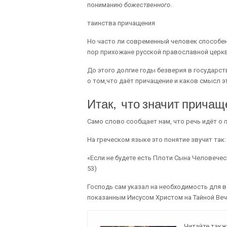
пониманию
божественного
.
таинства причащения
Но часто ли современный человек способен
пор прихожане русской православной церк
До этого долгие годы безверия в государс
о том,что даёт причащение и каков смысл 
Итак, что значит причащ
Само слово сообщает нам, что речь идёт о
На греческом языке это понятие звучит так
«Если не будете есть Плоти Сына Человеческо
53)
Господь сам указал на необходимость для в
показанным Иисусом Христом на Тайной Веч
Читайте такж