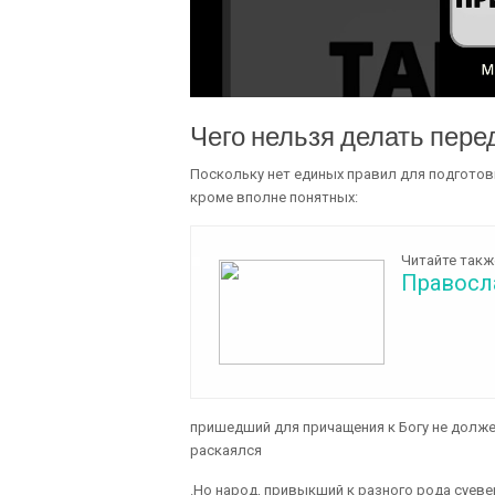
Чего нельзя делать пер
Поскольку нет единых правил для подготовк
кроме вполне понятных:
Читайте такж
Правосл
пришедший для причащения к Богу не должен
раскаялся
.Но народ, привыкший к разного рода суев