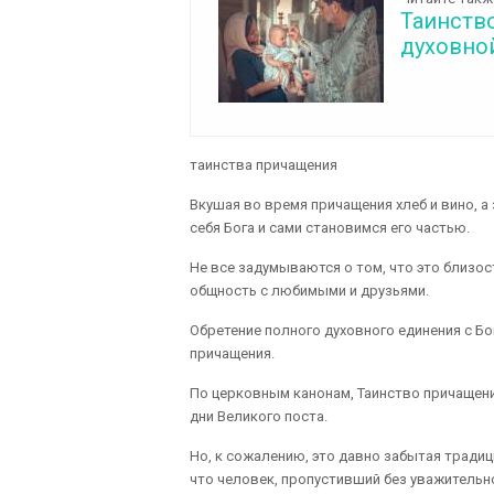
Таинство
духовно
таинства причащения
Вкушая во время причащения хлеб и вино, а 
себя Бога и сами становимся его частью.
Не все задумываются о том, что это близос
общность с любимыми и друзьями.
Обретение полного духовного единения с Бо
причащения.
По церковным канонам, Таинство причащен
дни Великого поста.
Но, к сожалению, это давно забытая традиц
что человек, пропустивший без уважительн