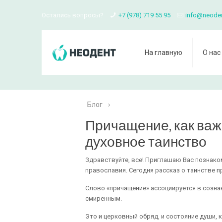
Остались вопросы?
+7 (978) 719 55 95
info@neode
На главную
О нас
Блог
›
Причащение, как ва
духовное таинство
Здравствуйте, все! Приглашаю Вас познако
православия. Сегодня рассказ о таинстве п
Слово «причащение» ассоциируется в созна
смиренным.
Это и церковный обряд, и состояние души,