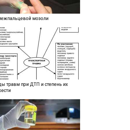
межпальцевой мозоли
ды травм при ДТП и степень их
жести