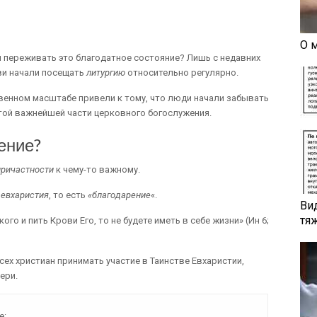
О 
 переживать это благодатное состояние? Лишь с недавних
ви начали посещать
литургию
относительно регулярно.
твенном масштабе привели к тому, что люди начали забывать
этой важнейшей части церковного богослужения.
ение?
причастности
к чему-то важному.
:
евхаристия
, то есть
«благодарение
«.
Ви
тя
го и пить Крови Его, то не будете иметь в себе жизни» (Ин 6;
сех христиан принимать участие в Таинстве Евхаристии,
ери.
е: