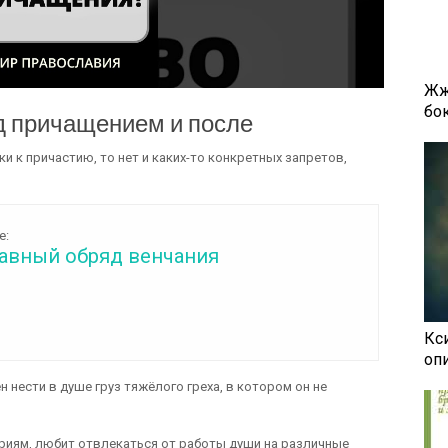
Жж
бок
ед причащением и после
и к причастию, то нет и каких-то конкретных запретов,
е:
авный обряд венчания
Кси
оп
 нести в душе груз тяжёлого греха, в котором он не
ериям, любит отвлекаться от работы души на различные