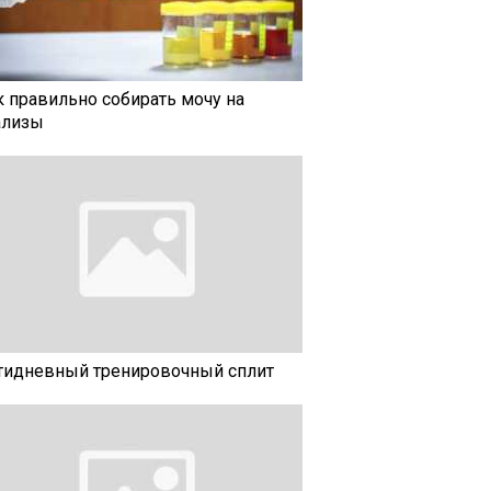
к правильно собирать мочу на
ализы
тидневный тренировочный сплит