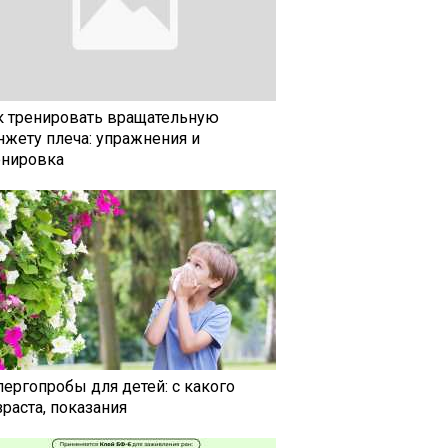
к тренировать вращательную
нжету плеча: упражнения и
енировка
лергопробы для детей: с какого
раста, показания