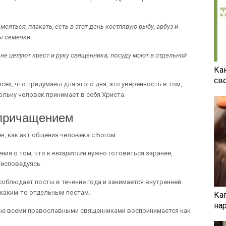
смеяться, плакать, есть в этот день костлявую рыбу, арбуз и
ы семечки
.
 не целуют крест и руку священника; посуду моют в отдельной
Ка
св
сех, что придуманы для этого дня, это уверенность в том,
ольку человек принимает в себя Христа.
 причащением
н, как акт общения человека с Богом.
ния о том, что к
евхаристии
нужно готовиться заранее,
 исповедуясь.
 соблюдает посты в течение года и занимается внутренней
к каким-то отдельным постам.
Ка
на
 не всеми православными священниками воспринимается как