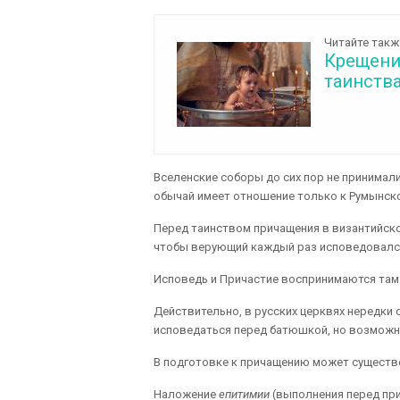
Читайте такж
Крещени
таинств
Вселенские соборы до сих пор не принимали
обычай имеет отношение только к Румынско
Перед таинством причащения в византийско
чтобы верующий каждый раз исповедовалс
Исповедь и Причастие воспринимаются там 
Действительно, в русских церквях нередки
исповедаться перед батюшкой, но возможно
В подготовке к причащению может сущест
Наложение
епитимии
(выполнения перед пр