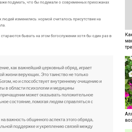
аже подумать, что бы подумали о современных прихожанах
 людей изменились: нормой считалось присутствие на
ла.
Ка
стараются бывать на этом богослужении хотя бы один раз в
ма
тр
ение, как важнейший церковный обряд, играет
ой жизни верующих. Это таинство не только
 Богом, но и способствует внутреннему очищению и
ты в области психологии и медицины
в причащении может оказывать положительное
ное состояние, помогая людям справляться с
Ал
 на важность общинного аспекта этого обряда,
воз
альной поддержке и укреплению связей между