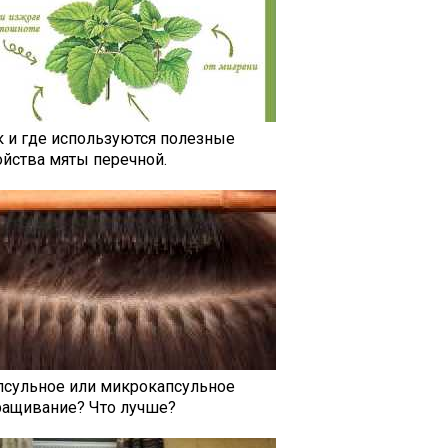
к и где используются полезные
ойства мяты перечной.
псульное или микрокапсульное
ращивание? Что лучше?