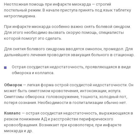
Неотложная помощь при инфаркте миокарда — строгий
постельный режим. В начале приступа принять под язык таблетку
нитроглицерина.
При инфаркте миокарда особенно важно снять болевой синдром.
Для этого необходимо вызвать скорую помощь, специалисты
которой помогут это сделать.
Для снятия болевого синдрома вводятся омнопон, промедол. Для
дальнейшего лечения проводится эвакуация больного в стационар.
Острая сосудистая недостаточность, проявляющаяся в виде
обморока и коллапса.
Обморок
— легкая форма острой сосудистой недостаточности. Он
может быть симптомом кровотечения, интоксикации, испуга.
Симптомы обморока: головокружение, тошнота, холодный пот,
потеря сознания. Необходимости в госпитализации обычно нет.
Коллапс
— острая сосудистая недостаточность, выражающаяся в
резком понижении АД и расстройстве периферического
кровообращения. Возникает при кровопотере, при инфаркте
миокарда и др.