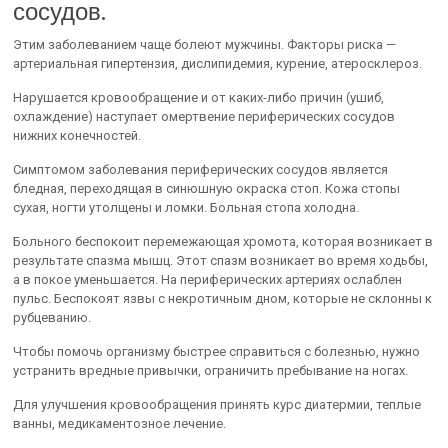
сосудов.
Этим заболеванием чаще болеют мужчины. Факторы риска —
артериальная гипертензия, дислипидемия, курение, атеросклероз.
Нарушается кровообращение и от каких-либо причин (ушиб,
охлаждение) наступает омертвение периферических сосудов
нижних конечностей.
Симптомом заболевания периферических сосудов является
бледная, переходящая в синюшную окраска стоп. Кожа стопы
сухая, ногти утолщены и ломки. Больная стопа холодна.
Больного беспокоит перемежающая хромота, которая возникает в
результате спазма мышц. Этот спазм возникает во время ходьбы,
а в покое уменьшается. На периферических артериях ослаблен
пульс. Беспокоят язвы с некротичным дном, которые не склонны к
рубцеванию.
Чтобы помочь организму быстрее справиться с болезнью, нужно
устранить вредные привычки, ограничить пребывание на ногах.
Для улучшения кровообращения принять курс диатермии, теплые
ванны, медикаментозное лечение.