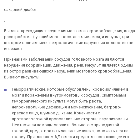
сахарный диабет
.
Бывают преходящие нарушения мозгового кровообращения, когда
расстройства функций мозга восстанавливается, и инсульт, при
котором появившиеся неврологические нарушения полностью не
исчезают.
Признаками заболеваний сосудов головного мозга являются
нарушения координации, движения, речи. Инсульт является одним
из остро развивающихся нарушений мозгового кровообращения.
Бывают инсульты:
Геморрагические, которые обусловлены кровоизлиянием в
мозг и поражением внутримозговых сосудов. Симптомами
геморрагического инсульта могут быть рвота,
непроизвольные дефекация и мочеиспускание, багрово-
красное лицо, шумное дыхание. Конечности с
противоположной кровоизлиянию стороны парализованы.
Неотложная помощь: уложить больного с приподнятой
головой, предотвратить западение языка, положить лед на
голову. При высоком АД ввести средство, понижающее его.