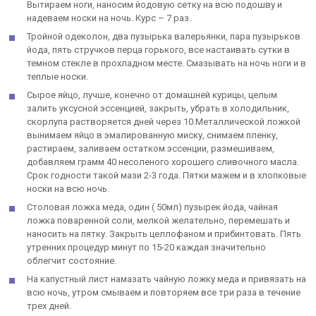
Вытираем ноги, наносим йодовую сетку на всю подошву и
надеваем носки на ночь. Курс – 7 раз.
Тройной одеколон, два пузырька валерьянки, пара пузырьков
йода, пять стручков перца горького, все настаивать сутки в
темном стекле в прохладном месте. Смазывать на ночь ноги и в
теплые носки.
Сырое яйцо, лучше, конечно от домашней курицы, целым
залить уксусной эссенцией, закрыть, убрать в холодильник,
скорлупа растворяется дней через 10.Металлической ложкой
вынимаем яйцо в эмалированную миску, снимаем пленку,
растираем, заливаем остатком эссенции, размешиваем,
добавляем грамм 40 несоленого хорошего сливочного масла.
Срок годности такой мази 2-3 года. Пятки мажем и в хлопковые
носки на всю ночь.
Столовая ложка меда, один ( 50мл) пузырек йода, чайная
ложка поваренной соли, мелкой желательно, перемешать и
наносить на пятку. Закрыть целлофаном и прибинтовать. Пять
утренних процедур минут по 15-20 каждая значительно
облегчит состояние.
На капустный лист намазать чайную ложку меда и привязать на
всю ночь, утром смываем и повторяем все три раза в течение
трех дней.