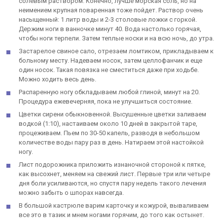
солевым раствором. Конечно, лучше морская соль, но на
неимением крупная поваренная тоже пойдет. Раствор очень
насыщенный: 1 литр воды и 2-3 столовые ложки с горкой.
Держим ноги в ванночке минут 40. Вода настолько горячая,
чтобы ноги терпели. Затем теплые носки и на всю ночь, до утра.
Застарелое свиное сало, отрезаем ломтиком, прикладываем к
больному месту. Надеваем носок, затем целлофанчик и еще
один носок. Такая повязка не сместиться даже при ходьбе.
Можно ходить весь день.
Распаренную ногу обкладываем любой глиной, минут на 20.
Процедура ежевечерняя, пока не улучшиться состояние.
Цветки сирени обыкновенной. Высушенные цветки заливаем
водкой (1:10), настаиваем около 10 дней в закрытой таре,
процеживаем. Пьем по 30-50 капель, разводя в небольшом
количестве воды пару раз в день. Натираем этой настойкой
ногу.
Лист подорожника приложить изнаночной стороной к пятке,
как высохнет, меняем на свежий лист. Первые три или четыре
дня боли усиливаются, но спустя пару недель такого лечения
можно забыть о шпорах навсегда.
В большой кастрюле варим карточку и кожурой, вываливаем
все это в тазик и мнем ногами горячим, до того как остынет.