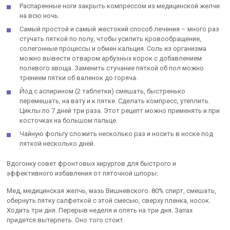
Распаренные ноги закрыть компрессом из медицинской желчи
на всю ночь.
Самый простой и самый жестокий способ лечения – много раз
стучать пяткой по полу, чтобы усилить кровообращение,
солегонные процессы и обмен кальция. Соль из организма
можно вывести отваром арбузных корок с добавлением
полевого хвоща. Заменить стучание пяткой об пол можно
трением пятки об валенок до горяча.
Йод с аспирином (2 таблетки) смешать, быстренько
перемешать, на вату и к пятке. Сделать компресс, утеплить.
Циклы по 7 дней три раза. Этот рецепт можно применять и при
косточках на большом пальце.
Чайную фольгу сложить несколько раз и носить в носке под
пяткой несколько дней.
Вдогонку совет фронтовых хирургов для быстрого и
эффективного избавления от пяточной шпоры:
Мед, медицинская желчь, мазь Вишневского. 80% спирт, смешать,
обернуть пятку салфеткой с этой смесью, сверху пленка, носок.
Ходить три дня. Перерыв неделя и опять на три дня. Запах
придется вытерпеть. Оно того стоит.