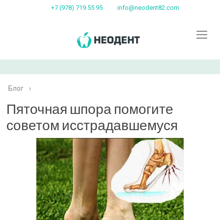
+7 (978) 719 55 95
info@neodent82.com
Блог
›
Пяточная шпора помогите
советом исстрадавшемуся