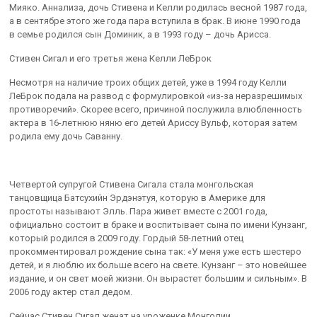
Мияко. Аннализа, дочь Стивена и Келли родилась весной 1987 года,
а в сентябре этого же года пара вступила в брак. В июне 1990 года
в семье родился сын Доминик, а в 1993 году – дочь Арисса.
Стивен Сигал и его третья жена Келли ЛеБрок
Несмотря на наличие троих общих детей, уже в 1994 году Келли
ЛеБрок подала на развод с формулировкой «из-за неразрешимых
противоречий». Скорее всего, причиной послужила влюбленность
актера в 16-летнюю няню его детей Ариссу Вульф, которая затем
родила ему дочь Саванну.
Четвертой супругой Стивена Сигала стала монгольская
танцовщица Батсухийн Эрдэнэтуя, которую в Америке для
простоты называют Элль. Пара живет вместе с 2001 года,
официально состоит в браке и воспитывает сына по имени Кунзанг,
который родился в 2009 году. Гордый 58-летний отец
прокомментировал рождение сына так: «У меня уже есть шестеро
детей, и я люблю их больше всего на свете. Кунзанг – это новейшее
издание, и он свет моей жизни. Он вырастет большим и сильным». В
2006 году актер стал дедом.
Сейчас Стивен Сигал женат на уроженке Монголии