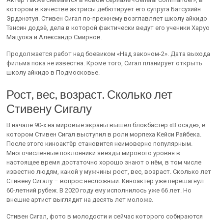
котором в качестве актрисы дебютирует его супруга Батсухийн
Эрдэнэтуя. Стивен Сигал по-прежнему возглавляет школу айкидо
Тэнсин додзё, дела в которой фактически ведут его ученики Харуо
Мацуока и Александр Смирнов.
Продолжается работ над боевиком «Над законом-2». Дата выхода
фильма пока не известна. Кроме того, Сигал планирует открыть
школу айкидо в Подмосковье.
Рост, вес, возраст. Сколько лет
Стивену Сигалу
В начале 90-х на мировые экраны вышел блокбастер «В осаде», в
котором Стивен Сигал выступил в роли морпеха Кейси Райбека.
После этого киноактёр становится неимоверно популярным.
Многочисленные поклонники звезды мирового уровня в
настоящее время достаточно хорошо знают о нём, в том числе
известно людям, какой у мужчины рост, вес, возраст. Сколько лет
Стивену Сигалу – вопрос несложный. Киноактёр уже перешагнул
60-летний рубеж. В 2020 году ему исполнилось уже 66 лет. Но
внешне артист выглядит на десять лет моложе.
Стивен Сигал, фото в молодости и сейчас которого собираются