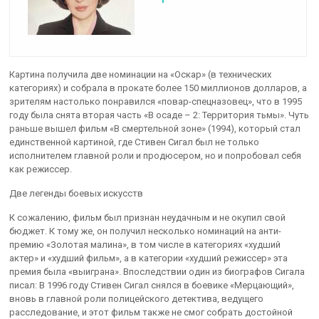
Картина получила две номинации на «Оскар» (в технических
категориях) и собрала в прокате более 150 миллионов долларов, а
зрителям настолько понравился «повар-спецназовец», что в 1995
году была снята вторая часть «В осаде – 2: Территория тьмы». Чуть
раньше вышел фильм «В смертельной зоне» (1994), который стал
единственной картиной, где Стивен Сигал был не только
исполнителем главной роли и продюсером, но и попробовал себя
как режиссер.
Две легенды боевых искусств
К сожалению, фильм был признан неудачным и не окупил свой
бюджет. К тому же, он получил несколько номинаций на анти-
премию «Золотая малина», в том числе в категориях «худший
актер» и «худший фильм», а в категории «худший режиссер» эта
премия была «выиграна». Впоследствии один из биографов Сигала
писал: В 1996 году Стивен Сигал снялся в боевике «Мерцающий»,
вновь в главной роли полицейского детектива, ведущего
расследование, и этот фильм также не смог собрать достойной