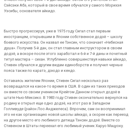
Сэйсэки Абэ, который в свое время обучался у самого Морихэя
Уэсибы, основателя айкидо.
Быстро прогрессируя, уже в 1975 году Сигал стал первым
иностранцем, открывшим в Японии собственное додзё – школу
боевого искусства. Он назвал ее Тэнсин, что означает «Небесная
душа». Получив 5-й дан, он стал главным инструктором в своем
додзё, а вскоре после этого заработал и 6-й и 7-й даны и почетный
титул мастера – сихан. Углубленно совершенствуя навыки айкидо,
Стивен обучался и другим видам единоборств и получил черные
пояса также по каратэ, дзюдо и кендо.
Оставаясь жителем Японии, Стивен Сигал несколько раз
возвращался на какое-то время в США. В один из таких приездов
он вместе со своим учеником Крейгом Данном открыл додзё в
штате Нью-Мексико. В 1983 году Стивен окончательно вернулся на
родину и открыл еще одно додзё, на этот раз в Западном
Голливуде (район Лос-Анджелеса). Впрочем, сам он воспринимал
это не как организацию новой школы айкидо, а скорее как переезд
на другое место его любимого детища Тэнсин додзё. Вместе со
Стивеном в Штаты переехал его любимый ученик Харуо Мацуоку.