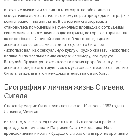
В течение жизни Стивен Сигал многократно обвинялся в
сексуальных домогательствах, и ему не раз присуждали штрафы и
компенсационные выплаты. В основном его жертвами
становились помощницы на съемочных площадках, сотрудницы
киностудий, а также начинающие актрисы, которых он приглашал
на своеобразный ночной «кастинг». В частности, одна из
ассистенток со слезами заявила в суде, что Сигал ее
«использовал, как сексуальную куклу». Трудно сказать, насколько
велика была реальная вина актера: к примеру, его супруга
Батсухийн Эрдэнэтуя тоже какое-то время проработала у него
ассистенткой, но столкнувшись с мужской заинтересованностью
Сигала, увидела в этом не «домогательства», а любовь.
Биография и личная жизнь Стивена
Сигала
Стивен Фредерик Сигал появился на свет 10 апреля 1952 года в
Лансинге, Мичиган.
Известно, что его отец Сэмюэл Сигал был евреем и работал
преподавателем, а мать Патрисия Сигал – ирландка. Но о
происхождении и корнях будущего актёра очень противоречивые