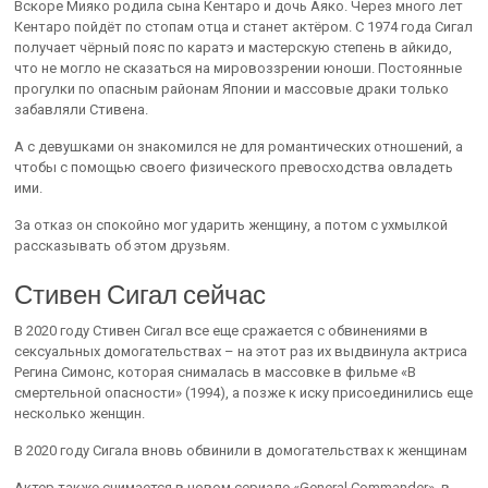
Вскоре Мияко родила сына Кентаро и дочь Аяко. Через много лет
Кентаро пойдёт по стопам отца и станет актёром. С 1974 года Сигал
получает чёрный пояс по каратэ и мастерскую степень в айкидо,
что не могло не сказаться на мировоззрении юноши. Постоянные
прогулки по опасным районам Японии и массовые драки только
забавляли Стивена.
А с девушками он знакомился не для романтических отношений, а
чтобы с помощью своего физического превосходства овладеть
ими.
За отказ он спокойно мог ударить женщину, а потом с ухмылкой
рассказывать об этом друзьям.
Стивен Сигал сейчас
В 2020 году Стивен Сигал все еще сражается с обвинениями в
сексуальных домогательствах – на этот раз их выдвинула актриса
Регина Симонс, которая снималась в массовке в фильме «В
смертельной опасности» (1994), а позже к иску присоединились еще
несколько женщин.
В 2020 году Сигала вновь обвинили в домогательствах к женщинам
Актер также снимается в новом сериале «General Commander», в