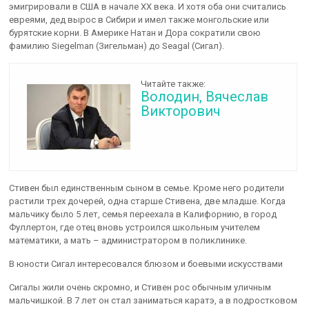
эмигрировали в США в начале ХХ века. И хотя оба они считались
евреями, дед вырос в Сибири и имел также монгольские или
бурятские корни. В Америке Натан и Дора сократили свою
фамилию Siegelman (Зигельман) до Seagal (Сигал).
Читайте также:
Володин, Вячеслав
Викторович
Стивен был единственным сыном в семье. Кроме него родители
растили трех дочерей, одна старше Стивена, две младше. Когда
мальчику было 5 лет, семья переехала в Калифорнию, в город
Фуллертон, где отец вновь устроился школьным учителем
математики, а мать – администратором в поликлинике.
В юности Сигал интересовался блюзом и боевыми искусствами
Сигалы жили очень скромно, и Стивен рос обычным уличным
мальчишкой. В 7 лет он стал заниматься каратэ, а в подростковом