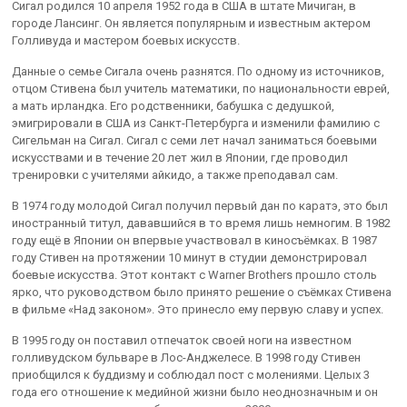
Сигал родился 10 апреля 1952 года в США в штате Мичиган, в
городе Лансинг. Он является популярным и известным актером
Голливуда и мастером боевых искусств.
Данные о семье Сигала очень разнятся. По одному из источников,
отцом Стивена был учитель математики, по национальности еврей,
а мать ирландка. Его родственники, бабушка с дедушкой,
эмигрировали в США из Санкт-Петербурга и изменили фамилию с
Сигельман на Сигал. Сигал с семи лет начал заниматься боевыми
искусствами и в течение 20 лет жил в Японии, где проводил
тренировки с учителями айкидо, а также преподавал сам.
В 1974 году молодой Сигал получил первый дан по каратэ, это был
иностранный титул, дававшийся в то время лишь немногим. В 1982
году ещё в Японии он впервые участвовал в киносъёмках. В 1987
году Стивен на протяжении 10 минут в студии демонстрировал
боевые искусства. Этот контакт с Warner Brothers прошло столь
ярко, что руководством было принято решение о съёмках Стивена
в фильме «Над законом». Это принесло ему первую славу и успех.
В 1995 году он поставил отпечаток своей ноги на известном
голливудском бульваре в Лос-Анджелесе. В 1998 году Стивен
приобщился к буддизму и соблюдал пост с молениями. Целых 3
года его отношение к медийной жизни было неоднозначным и он