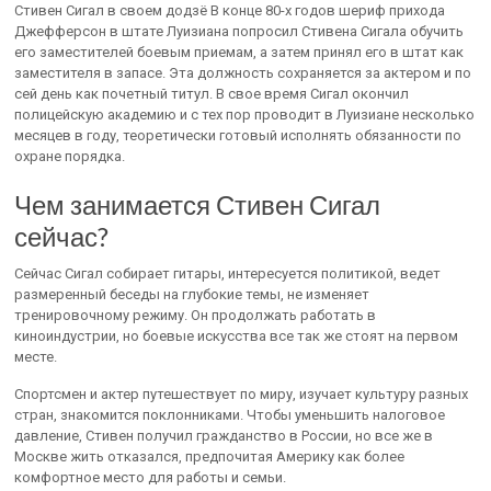
Стивен Сигал в своем додзё В конце 80-х годов шериф прихода
Джефферсон в штате Луизиана попросил Стивена Сигала обучить
его заместителей боевым приемам, а затем принял его в штат как
заместителя в запасе. Эта должность сохраняется за актером и по
сей день как почетный титул. В свое время Сигал окончил
полицейскую академию и с тех пор проводит в Луизиане несколько
месяцев в году, теоретически готовый исполнять обязанности по
охране порядка.
Чем занимается Стивен Сигал
сейчас?
Сейчас Сигал собирает гитары, интересуется политикой, ведет
размеренный беседы на глубокие темы, не изменяет
тренировочному режиму. Он продолжать работать в
киноиндустрии, но боевые искусства все так же стоят на первом
месте.
Спортсмен и актер путешествует по миру, изучает культуру разных
стран, знакомится поклонниками. Чтобы уменьшить налоговое
давление, Стивен получил гражданство в России, но все же в
Москве жить отказался, предпочитая Америку как более
комфортное место для работы и семьи.