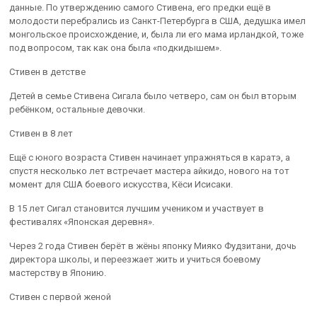
данные. По утверждению самого Стивена, его предки ещё в
молодости перебрались из Санкт-Петербурга в США, дедушка имел
монгольское происхождение, и, была ли его мама ирландкой, тоже
под вопросом, так как она была «подкидышем».
Стивен в детстве
Детей в семье Стивена Сигала было четверо, сам он был вторым
ребёнком, остальные девочки.
Стивен в 8 лет
Ещё с юного возраста Стивен начинает упражняться в каратэ, а
спустя несколько лет встречает мастера айкидо, нового на тот
момент для США боевого искусства, Кёси Исисаки.
В 15 лет Сигал становится лучшим учеником и участвует в
фестивалях «Японская деревня».
Через 2 года Стивен берёт в жёны японку Мияко Фудзитани, дочь
директора школы, и переезжает жить и учиться боевому
мастерству в Японию.
Стивен с первой женой