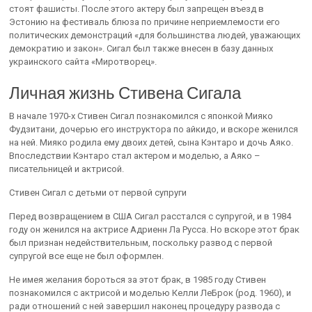
стоят фашисты. После этого актеру был запрещен въезд в
Эстонию на фестиваль блюза по причине неприемлемости его
политических демонстраций «для большинства людей, уважающих
демократию и закон». Сигал был также внесен в базу данных
украинского сайта «Миротворец».
Личная жизнь Стивена Сигала
В начале 1970-х Стивен Сигал познакомился с японкой Мияко
Фудзитани, дочерью его инструктора по айкидо, и вскоре женился
на ней. Мияко родила ему двоих детей, сына Кэнтаро и дочь Аяко.
Впоследствии Кэнтаро стал актером и моделью, а Аяко –
писательницей и актрисой.
Стивен Сигал с детьми от первой супруги
Перед возвращением в США Сигал расстался с супругой, и в 1984
году он женился на актрисе Адриенн Ла Русса. Но вскоре этот брак
был признан недействительным, поскольку развод с первой
супругой все еще не был оформлен.
Не имея желания бороться за этот брак, в 1985 году Стивен
познакомился с актрисой и моделью Келли ЛеБрок (род. 1960), и
ради отношений с ней завершил наконец процедуру развода с