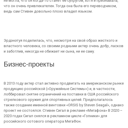
не могла, что он когда-то станет ее супругом, хотя и признавала,
что он очень привлекателен. Тогда она была его переводчиком,
ведь сам Стивен довольно плохо владел языком.
Эрдэнэтуя поделилась, что, несмотря на свой образ жесткого и
властного человека, со своими родными актер очень добр, ласков
и заботлив, никогда не обижает ни сына, ни ее саму.
Бизнес-проекты
В 2013 году актер стал активно продвигать на американском рынке
продукцию российской («Оружейные Системы») и, в частности,
лоббировал снятие ограничений на поставки в США российского
стрелкового оружия для спортивных целей. Предполагалось
также создание именной винтовки «ORSIS by Steven Seagal», однако
проект не состоялся. Стивен Сигал в рекламе «Мегафона» В 2020 –
2020 годах Сигал снялся в рекламном цикле «Гопники» для
российского сотового оператора МегаФон.