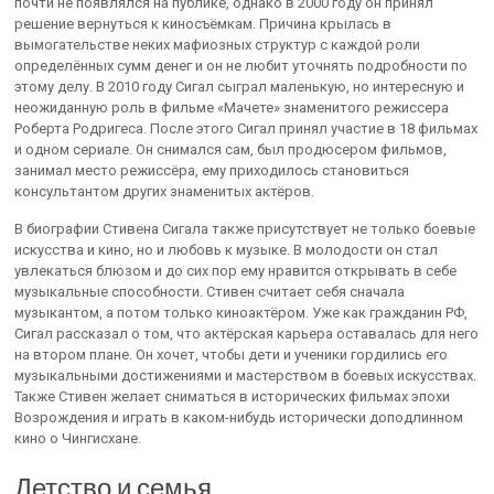
почти не появлялся на публике, однако в 2000 году он принял
решение вернуться к киносъёмкам. Причина крылась в
вымогательстве неких мафиозных структур с каждой роли
определённых сумм денег и он не любит уточнять подробности по
этому делу. В 2010 году Сигал сыграл маленькую, но интересную и
неожиданную роль в фильме «Мачете» знаменитого режиссера
Роберта Родригеса. После этого Сигал принял участие в 18 фильмах
и одном сериале. Он снимался сам, был продюсером фильмов,
занимал место режиссёра, ему приходилось становиться
консультантом других знаменитых актёров.
В биографии Стивена Сигала также присутствует не только боевые
искусства и кино, но и любовь к музыке. В молодости он стал
увлекаться блюзом и до сих пор ему нравится открывать в себе
музыкальные способности. Стивен считает себя сначала
музыкантом, а потом только киноактёром. Уже как гражданин РФ,
Сигал рассказал о том, что актёрская карьера оставалась для него
на втором плане. Он хочет, чтобы дети и ученики гордились его
музыкальными достижениями и мастерством в боевых искусствах.
Также Стивен желает сниматься в исторических фильмах эпохи
Возрождения и играть в каком-нибудь исторически доподлинном
кино о Чингисхане.
Детство и семья