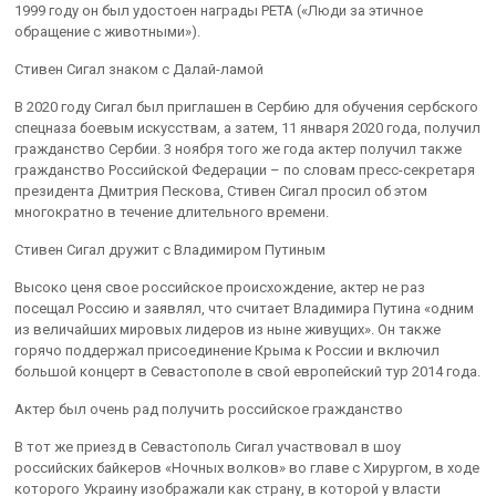
1999 году он был удостоен награды PETA («Люди за этичное
обращение с животными»).
Стивен Сигал знаком с Далай-ламой
В 2020 году Сигал был приглашен в Сербию для обучения сербского
спецназа боевым искусствам, а затем, 11 января 2020 года, получил
гражданство Сербии. 3 ноября того же года актер получил также
гражданство Российской Федерации – по словам пресс-секретаря
президента Дмитрия Пескова, Стивен Сигал просил об этом
многократно в течение длительного времени.
Стивен Сигал дружит с Владимиром Путиным
Высоко ценя свое российское происхождение, актер не раз
посещал Россию и заявлял, что считает Владимира Путина «одним
из величайших мировых лидеров из ныне живущих». Он также
горячо поддержал присоединение Крыма к России и включил
большой концерт в Севастополе в свой европейский тур 2014 года.
Актер был очень рад получить российское гражданство
В тот же приезд в Севастополь Сигал участвовал в шоу
российских байкеров «Ночных волков» во главе с Хирургом, в ходе
которого Украину изображали как страну, в которой у власти