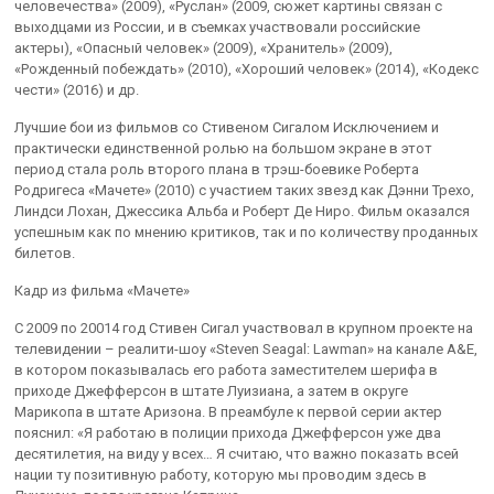
человечества» (2009), «Руслан» (2009, сюжет картины связан с
выходцами из России, и в съемках участвовали российские
актеры), «Опасный человек» (2009), «Хранитель» (2009),
«Рожденный побеждать» (2010), «Хороший человек» (2014), «Кодекс
чести» (2016) и др.
Лучшие бои из фильмов со Стивеном Сигалом Исключением и
практически единственной ролью на большом экране в этот
период стала роль второго плана в трэш-боевике Роберта
Родригеса «Мачете» (2010) с участием таких звезд как Дэнни Трехо,
Линдси Лохан, Джессика Альба и Роберт Де Ниро. Фильм оказался
успешным как по мнению критиков, так и по количеству проданных
билетов.
Кадр из фильма «Мачете»
С 2009 по 20014 год Стивен Сигал участвовал в крупном проекте на
телевидении – реалити-шоу «Steven Seagal: Lawman» на канале A&E,
в котором показывалась его работа заместителем шерифа в
приходе Джефферсон в штате Луизиана, а затем в округе
Марикопа в штате Аризона. В преамбуле к первой серии актер
пояснил: «Я работаю в полиции прихода Джефферсон уже два
десятилетия, на виду у всех… Я считаю, что важно показать всей
нации ту позитивную работу, которую мы проводим здесь в