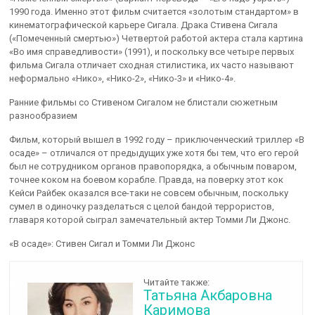
1990 года. Именно этот фильм считается «золотым стандартом» в
кинематографической карьере Сигала. Драка Стивена Сигала
(«Помеченный смертью») Четвертой работой актера стала картина
«Во имя справедливости» (1991), и поскольку все четыре первых
фильма Сигала отличает сходная стилистика, их часто называют
неформально «Нико», «Нико-2», «Нико-3» и «Нико-4».
Ранние фильмы со Стивеном Сигалом не блистали сюжетным
разнообразием
Фильм, который вышел в 1992 году – приключенческий триллер «В
осаде» – отличался от предыдущих уже хотя бы тем, что его герой
был не сотрудником органов правопорядка, а обычным поваром,
точнее коком на боевом корабле. Правда, на поверку этот кок
Кейси Райбек оказался все-таки не совсем обычным, поскольку
сумел в одиночку разделаться с целой бандой террористов,
главаря которой сыграл замечательный актер Томми Ли Джонс.
«В осаде»: Стивен Сигал и Томми Ли Джонс
Читайте также:
Татьяна Акбаровна
Каримова