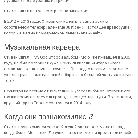
Луизиане, после урагана Катрина».
Стивен Сигал не только играет полицейских
В 2012 – 2013 годах Стивен снимался в главной роли в
собственном телесериале «True Justice» («Настоящее правосудие»),
который шел на коммерческом телеканале «Reelz».
Музыкальная карьера
Стивен Сигал – My God Второй альбом «Mojo Priest» вышел в 2006
году, но был воспринят хуже. Критики писали: «Гитара Сигала
оставляет желать много лучшего. Она редко поднимается выше
уровня группы, выступающей в баре, а по большей части даже хуже
того».
Несмотря на весьма относительный успех альбомов, Стивен и его
группа время от времени проводят концертные туры. В частности,
крупный тур по Европе состоялся в 2014 году.
Когда они познакомились?
Стивен познакомился со своей женой около восьми лет назад,
когда был в Монголии. Девушка на тот момент и представить себе