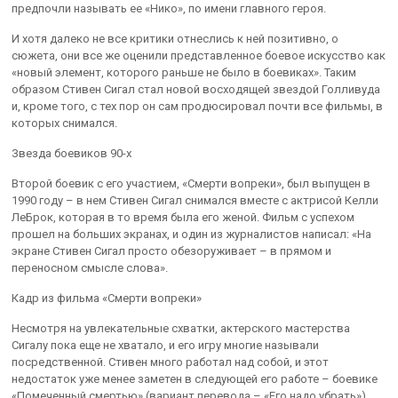
предпочли называть ее «Нико», по имени главного героя.
И хотя далеко не все критики отнеслись к ней позитивно, о
сюжета, они все же оценили представленное боевое искусство как
«новый элемент, которого раньше не было в боевиках». Таким
образом Стивен Сигал стал новой восходящей звездой Голливуда
и, кроме того, с тех пор он сам продюсировал почти все фильмы, в
которых снимался.
Звезда боевиков 90-х
Второй боевик с его участием, «Смерти вопреки», был выпущен в
1990 году – в нем Стивен Сигал снимался вместе с актрисой Келли
ЛеБрок, которая в то время была его женой. Фильм с успехом
прошел на больших экранах, и один из журналистов написал: «На
экране Стивен Сигал просто обезоруживает – в прямом и
переносном смысле слова».
Кадр из фильма «Смерти вопреки»
Несмотря на увлекательные схватки, актерского мастерства
Сигалу пока еще не хватало, и его игру многие называли
посредственной. Стивен много работал над собой, и этот
недостаток уже менее заметен в следующей его работе – боевике
«Помеченный смертью» (вариант перевода – «Его надо убрать»)