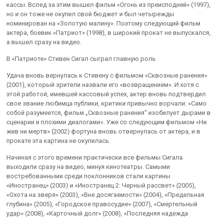
кассы. Вслед за этим вышел фильм «Огонь из преисподней» (1997),
но и он тоже не окупил свой бюджет и был четырежды
номинирован на «Золотую малину». Поэтому следующий фильм
актера, боевик «Патриот» (1998), в широкий прокат не выпускался,
а вышел сразу на видео.
В «Патриоте» Стивен Сигал сыграл главную роль
Удача вновь вернулась к Стивену с фильмом «Сквозные ранения»
(2001), который зрители назвали его «возвращением». И хотя с
этой работой, имевшей кассовый успех, актер вновь подтвердил
свое звание любимца публики, критики привычно ворчали: «Само
собой разумеется, фильм „Сквозные ранения“ изобилует дырами в
сценарии и плохими диалогами». Уже со следующим фильмом «Ни
жив ни мертв» (2002) фортуна вновь отвернулась от актера, и в
прокате эта картина не окупилась.
Начиная с этого времени практически все фильмы Сигала
выходили сразу на видео, минуя кинотеатры. Самыми
востребованными среди поклонников стали картины
«Иностранец» (2003) и «Иностранец 2: Черный рассвет» (2005),
«Охота на зверя» (2003), «Вне досягаемости» (2004), «Предельная
глубина» (2005), «Городское правосудие» (2007), «Смертельный
удар» (2008), «Карточный долг» (2008), «Последняя надежда