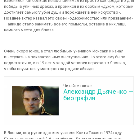
изменился. Он больше не воспринимал их просто как средство для
победы в уличных драках, а проникся и их особым «духом, который
достигает самых глубин души и порождает в ней искусство».
Позднее актер назвал это своей «одержимостью или призванием»
– айкидо стало занимать все его помыслы, оставив в них лишь
немного места для блюза.
Очень скоро юноша стал любимым учеником Исисаки и начал
выступать на показательных выступлениях. Но этого ему было
недостаточно, и в 19 лет молодой человек переехал в Японию,
чтобы поучиться у мастеров на родине айкидо.
Читайте также:
Александр Дьяченко —
биография
В Японии, под руководством учителя Коити Тохэя в 1974 году
Стивен получил свой 1-й дан айкидо. Затем его учителем стал