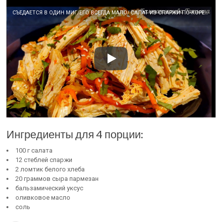
СЪЕДАЕТСЯ В ОДИН МИГ/ЕГО ВСЕГДА МАЛО/ САЛАТ ИЗ СПАРЖИ ПО-КОРЕЙСКИ!
Ингредиенты для 4 порции:
100 г салата
12 стеблей спаржи
2 ломтик белого хлеба
20 граммов сыра пармезан
бальзамический уксус
оливковое масло
соль