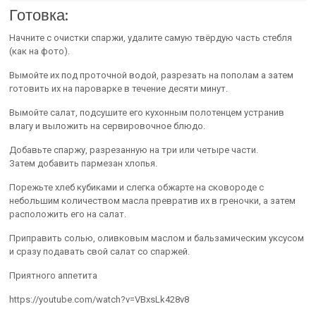
Готовка:
Начните с очистки спаржи, удалите самую твёрдую часть стебля
(как на фото).
Вымойте их под проточной водой, разрезать на пополам а затем
готовить их на пароварке в течение десяти минут.
Вымойте салат, подсушите его кухонным полотенцем устранив
влагу и выложить на сервировочное блюдо.
Добавьте спаржу, разрезанную на три или четыре части.
Затем добавить пармезан хлопья.
Порежьте хлеб кубиками и слегка обжарте на сковороде с
небольшим количеством масла превратив их в греночки, а затем
расположить его на салат.
Приправить солью, оливковым маслом и бальзамическим уксусом
и сразу подавать свой салат со спаржей.
Приятного аппетита
https://youtube.com/watch?v=VBxsLk428v8