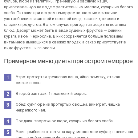
бульон, пюре из телятины, гречневую и овсяную кашу,
приготовленную на воде с растительным маслом, сухари из белого
хлеба. Питание при остром геморрое полностью исключает
употребление пикантной и соленой пищи, жареных, кислых и
сладких продуктов. В этом случае пригодятся рецепты постных
блюд. Десерт может быть в виде сушеных фруктов — финики,
курага, изюм, чернослив. В них сохраняется больше половины
витаминов имеющихся в свежих плодах, а сахар присутствует в
виде фруктозы и глюкозы.
Примерное меню диеты при остром геморрое
Утро: протертая гречневая каша, яйцо всмятку, стакан
свежего сока.
Второй завтрак: 1 плавленый сырок.
Обед: суп-пюре из протертых овощей, винегрет, чашка
некрепкого чая.
Полдник: творожное пюре, сухари из белого хлеба.
Ужин: рыбные котлеты на пару, морковное суфле, пшеничная
каша с добавлением фруктов, компот.