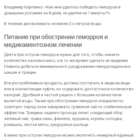
Владимир Карпенко: «Как мне удалось победить геморрой в
домашних условиях за 8 дней, не уделяя ни 1 минуты?!»
В течение дня выпивать не менее 2-х литров воды.
Питание при обострении геморроя и
медикаментозном лечении
Диета при остром геморрое нужна для того, чтобы снизить
количество каловых масс, и в то же время сделать их жидкими.
Главное добиться минимального раздражения геморроидальных
шишек и трещин.
Все употребляемые продукты должны поступать в жидком виде
или в консистенции суфле, но содержать достаточное количество
калорий. Дробный и частый рацион с большим количеством
выпитой воды. Также при обострении геморроя специалисты
советуют перед сном заваривать травяной чай со слабительным
эффектом. Трещины заднего прохода лечит следующий сбор:
зеленый чай, трава сены, фенхель, крушина, корень солодки,
ромашка, листья мяты, кукурузные рыльца.
В меню при остром геморрое можно включить нежирный куриный