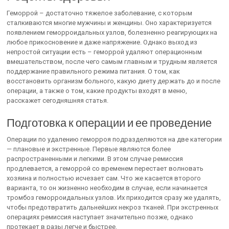
Геморрой – достаточно тяжелое заболевание, с которым
сталкиваются многие мужчины и женщины. Оно характеризуется
появлением геморроидальных узлов, болезненно реагирующих на
любое прикосновение и даже напряжение. Однако выход из
непростой ситуации есть – геморрой удаляют операционным
вмешательством, после чего самым главным и трудным является
поддержание правильного режима питания. О том, как
восстановить организм больного, какую диету держать до и после
операции, а также о том, какие продукты входят в меню,
расскажет сегодняшняя статья.
Подготовка к операции и ее проведение
Операции по удалению геморроя подразделяются на две категории
— плановые и экстренные. Первые являются более
распространенными и легкими. В этом случае ремиссия
продлевается, а геморрой со временем перестает волновать
хозяина и полностью исчезает сам. Что же касается второго
варианта, то он жизненно необходим в случае, если начинается
тромбоз геморроидальных узлов. Их приходится сразу же удалять,
чтобы предотвратить дальнейших некроз тканей. При экстренных
операциях ремиссия наступает значительно позже, однако
протекает в разы легче и быстрее.