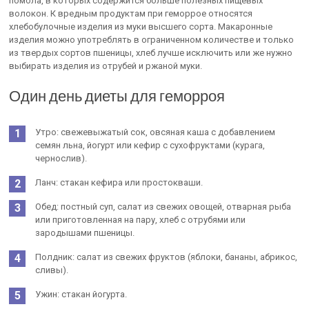
помола, в которых содержится больше полезных пищевых
волокон. К вредным продуктам при геморрое относятся
хлебобулочные изделия из муки высшего сорта. Макаронные
изделия можно употреблять в ограниченном количестве и только
из твердых сортов пшеницы, хлеб лучше исключить или же нужно
выбирать изделия из отрубей и ржаной муки.
Один день диеты для геморроя
Утро: свежевыжатый сок, овсяная каша с добавлением
семян льна, йогурт или кефир с сухофруктами (курага,
чернослив).
Ланч: стакан кефира или простокваши.
Обед: постный суп, салат из свежих овощей, отварная рыба
или приготовленная на пару, хлеб с отрубями или
зародышами пшеницы.
Полдник: салат из свежих фруктов (яблоки, бананы, абрикос,
сливы).
Ужин: стакан йогурта.