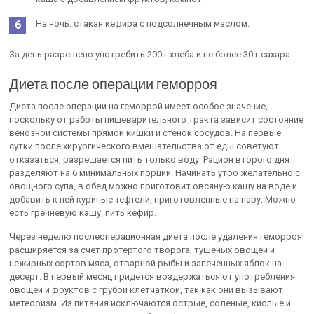
На ночь: стакан кефира с подсолнечным маслом.
За день разрешено употребить 200 г хлеба и не более 30 г сахара.
Диета после операции геморроя
Диета после операции на геморрой имеет особое значение,
поскольку от работы пищеварительного тракта зависит состояние
венозной системы прямой кишки и стенок сосудов. На первые
сутки после хирургического вмешательства от еды советуют
отказаться, разрешается пить только воду. Рацион второго дня
разделяют на 6 минимальных порций. Начинать утро желательно с
овощного супа, в обед можно приготовит овсяную кашу на воде и
добавить к ней куриные тефтели, приготовленные на пару. Можно
есть гречневую кашу, пить кефир.
Через неделю послеоперационная диета после удаления геморроя
расширяется за счет протертого творога, тушеных овощей и
нежирных сортов мяса, отварной рыбы и запеченных яблок на
десерт. В первый месяц придется воздержаться от употребления
овощей и фруктов с грубой клетчаткой, так как они вызывают
метеоризм. Из питания исключаются острые, соленые, кислые и