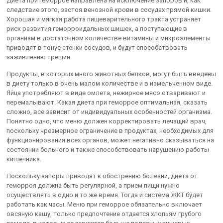
Диета при геморрое направлена на исключение запоров и, как
следствие этого, застоя венозной крови в сосудах прямой кишки.
Хорошая и мягкая работа пищеварительного тракта устраняет
риск развития геморроидальных шишек, а поступающие в
организм в достаточном количестве витамины и микроэлементы
приводят в тонус стенки сосудов, и будут способствовать
заживлению трещин.
Продукты, в которых много животных белков, могут быть введены
в диету только в очень малом количестве и в измельченном виде.
Яйца употребляют в виде омлета, нежирное мясо отваривают и
перемалывают. Какая диета при геморрое оптимальная, сказать
сложно, все зависит от индивидуальных особенностей организма.
Понятно одно, что меню должен корректировать лечащий врач,
поскольку чрезмерное ограничение в продуктах, необходимых для
функционирования всех органов, может негативно сказываться на
состоянии больного и также способствовать нарушению работы
кишечника.
Поскольку запоры приводят к обострению болезни, диета от
геморроя должна быть регулярной, а прием пищи нужно
осуществлять в одно и то же время. Тогда и система ЖКТ будет
работать как часы. Меню при геморрое обязательно включает
овсяную кашу, только предпочтение отдается хлопьям грубого