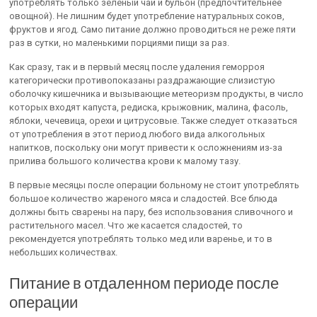
употреблять только зеленый чай и бульон (предпочтительнее
овощной). Не лишним будет употребление натуральных соков,
фруктов и ягод. Само питание должно проводиться не реже пяти
раз в сутки, но маленькими порциями пищи за раз.
Как сразу, так и в первый месяц после удаления геморроя
категорически противопоказаны раздражающие слизистую
оболочку кишечника и вызывающие метеоризм продукты, в число
которых входят капуста, редиска, крыжовник, малина, фасоль,
яблоки, чечевица, орехи и цитрусовые. Также следует отказаться
от употребления в этот период любого вида алкогольных
напитков, поскольку они могут привести к осложнениям из-за
прилива большого количества крови к малому тазу.
В первые месяцы после операции больному не стоит употреблять
большое количество жареного мяса и сладостей. Все блюда
должны быть сварены на пару, без использования сливочного и
растительного масел. Что же касается сладостей, то
рекомендуется употреблять только мед или варенье, и то в
небольших количествах.
Питание в отдаленном периоде после
операции