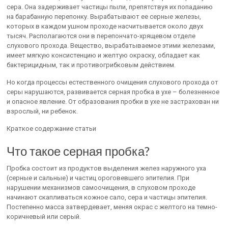
сера. Она задерживает частицы пыли, препятствуя их попаданию
на барабанную перепонку. Вырабатывают ее серные железы,
которых в каждом ушном проходе насчитывается около двух
тысяч. Располагаются они в перепончато-хрящевом отделе
слухового прохода. Вещество, вырабатываемое этими железами,
имеет мягкую консистенцию и желтую окраску, обладает как
бактерицидным, так и противогрибковым действием.
Но когда процессы естественного очищения слухового прохода от
серы нарушаются, развивается серная пробка в ухе – болезненное
и опасное явление. От образования пробки в ухе не застрахован ни
взрослый, ни ребенок.
Краткое содержание статьи
Что такое серная пробка?
Пробка состоит из продуктов выделения желез наружного уха
(серные и сальные) и частиц ороговевшего эпителия. При
нарушении механизмов самоочищения, в слуховом проходе
начинают скапливаться кожное сало, сера и частицы эпителия.
Постепенно масса затвердевает, меняя окрас с желтого на темно-
коричневый или серый.