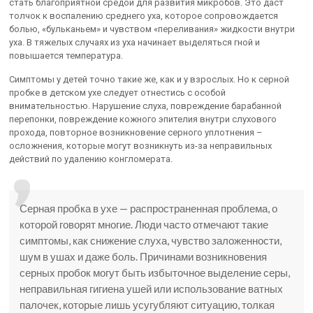
стать благоприятной средой для развития микробов. Это даст
толчок к воспалению среднего уха, которое сопровождается
болью, «бульканьем» и чувством «переливания» жидкости внутри
уха. В тяжелых случаях из уха начинает выделяться гной и
повышается температура.
Симптомы у детей точно такие же, как и у взрослых. Но к серной
пробке в детском ухе следует отнестись с особой
внимательностью. Нарушение слуха, повреждение барабанной
перепонки, повреждение кожного эпителия внутри слухового
прохода, повторное возникновение серного уплотнения –
осложнения, которые могут возникнуть из-за неправильных
действий по удалению конгломерата.
Серная пробка в ухе — распространенная проблема, о
которой говорят многие. Люди часто отмечают такие
симптомы, как снижение слуха, чувство заложенности,
шум в ушах и даже боль. Причинами возникновения
серных пробок могут быть избыточное выделение серы,
неправильная гигиена ушей или использование ватных
палочек, которые лишь усугубляют ситуацию, толкая