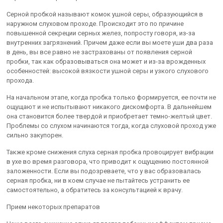
Серной пробкой называют комок ушной серы, образующийся в
наружном слуховом проходе. Происходит это по причине
повышенной секреции серных желез, попросту говоря, из-за
внутренних загрязнений. Причем даже если вы моете уши два раза
в день, вы все равно не застрахованы от появления серной
пробки, так как образовываться она может и из-за врожденных
особенностей: высокой вязкости ушной серы и узкого слухового
прохода.
На начальном этапе, когда пробка только формируется, ее почти не
ощущают и не испытывают никакого дискомфорта. В дальнейшем
она становится более твердой и приобретает темно-желтый цвет.
Проблемы со слухом начинаются тогда, когда слуховой проход уже
сильно закупорен.
Также кроме снижения слуха серная пробка провоцирует вибрации
в ухе во время разговора, что приводит к ощущению постоянной
заложенности. Если вы подозреваете, что у вас образовалась
серная пробка, ни в коем случае не пытайтесь устранить ее
самостоятельно, а обратитесь за консультацией к врачу.
Прием некоторых препаратов