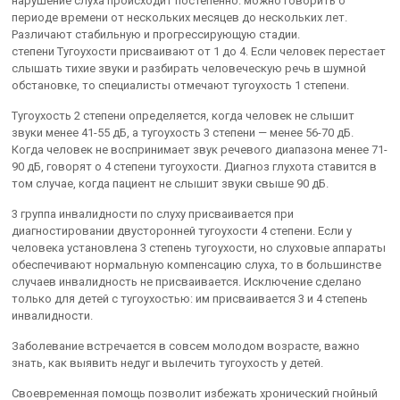
нарушение слуха происходит постепенно: можно говорить о
периоде времени от нескольких месяцев до нескольких лет.
Различают стабильную и прогрессирующую стадии.
степени Тугоухости присваивают от 1 до 4. Если человек перестает
слышать тихие звуки и разбирать человеческую речь в шумной
обстановке, то специалисты отмечают тугоухость 1 степени.
Тугоухость 2 степени определяется, когда человек не слышит
звуки менее 41-55 дБ, а тугоухость 3 степени — менее 56-70 дБ.
Когда человек не воспринимает звук речевого диапазона менее 71-
90 дБ, говорят о 4 степени тугоухости. Диагноз глухота ставится в
том случае, когда пациент не слышит звуки свыше 90 дБ.
3 группа инвалидности по слуху присваивается при
диагностировании двусторонней тугоухости 4 степени. Если у
человека установлена 3 степень тугоухости, но слуховые аппараты
обеспечивают нормальную компенсацию слуха, то в большинстве
случаев инвалидность не присваивается. Исключение сделано
только для детей с тугоухостью: им присваивается 3 и 4 степень
инвалидности.
Заболевание встречается в совсем молодом возрасте, важно
знать, как выявить недуг и вылечить тугоухость у детей.
Своевременная помощь позволит избежать хронический гнойный