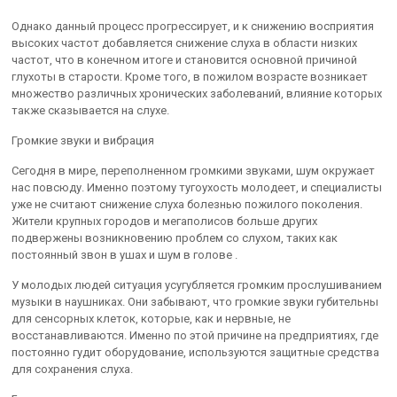
Однако данный процесс прогрессирует, и к снижению восприятия
высоких частот добавляется снижение слуха в области низких
частот, что в конечном итоге и становится основной причиной
глухоты в старости. Кроме того, в пожилом возрасте возникает
множество различных хронических заболеваний, влияние которых
также сказывается на слухе.
Громкие звуки и вибрация
Сегодня в мире, переполненном громкими звуками, шум окружает
нас повсюду. Именно поэтому тугоухость молодеет, и специалисты
уже не считают снижение слуха болезнью пожилого поколения.
Жители крупных городов и мегаполисов больше других
подвержены возникновению проблем со слухом, таких как
постоянный звон в ушах и шум в голове .
У молодых людей ситуация усугубляется громким прослушиванием
музыки в наушниках. Они забывают, что громкие звуки губительны
для сенсорных клеток, которые, как и нервные, не
восстанавливаются. Именно по этой причине на предприятиях, где
постоянно гудит оборудование, используются защитные средства
для сохранения слуха.