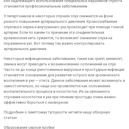
Без надлежащего использования специальных наушников глухота
становится профессиональным заболеванием.
У гипертоников в некоторых случаях слух снижается на фоне
резкого повышения артериального давления. Кровоснабжение
слухового нерва и внутреннего уха происходит при помощи тонкой
артерии. Если по каким-то причинам эта соединительная
кровеносная нить сужается, то возникает снижение слуха на
пораженное ухо. Вот почему так важно контролировать
артериальное давление.
Некоторые инфекционные заболевания, такие как грипп, менингит,
свинка могут приводить к возникновению осложнений на слух.
Часто не до конца уничтоженные вирусные и простудные инфекции
становятся основанием для развития острого или хронического
воспаления в ухе — отита. Данное заболевание может возникнуть и
самостоятельно, но чаще оно проявляется как осложнение
воспалительного процесса в носоглотке. Из-за связанного
строения носоглотки и уха при лечении простуды очень важно
эффективно бороться с насморком.
Подробнее о симптомах тугоухости читайте нашу обзорную
статью.
Образование серной пробки