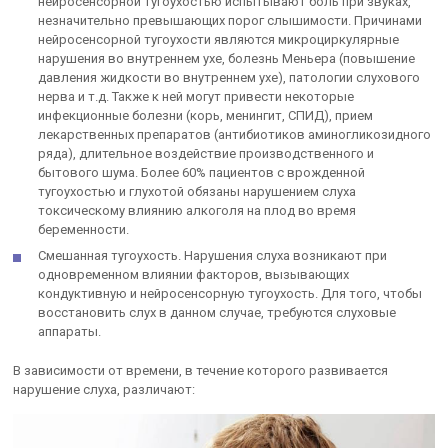
нейросенсорной тугоухостью испытывают боль при звуках,
незначительно превышающих порог слышимости. Причинами
нейросенсорной тугоухости являются микроциркулярные
нарушения во внутреннем ухе, болезнь Меньера (повышение
давления жидкости во внутреннем ухе), патологии слухового
нерва и т.д. Также к ней могут привести некоторые
инфекционные болезни (корь, менингит, СПИД), прием
лекарственных препаратов (антибиотиков аминогликозидного
ряда), длительное воздействие производственного и
бытового шума. Более 60% пациентов с врожденной
тугоухостью и глухотой обязаны нарушением слуха
токсическому влиянию алкоголя на плод во время
беременности.
Смешанная тугоухость. Нарушения слуха возникают при
одновременном влиянии факторов, вызывающих
кондуктивную и нейросенсорную тугоухость. Для того, чтобы
восстановить слух в данном случае, требуются слуховые
аппараты.
В зависимости от времени, в течение которого развивается
нарушение слуха, различают: