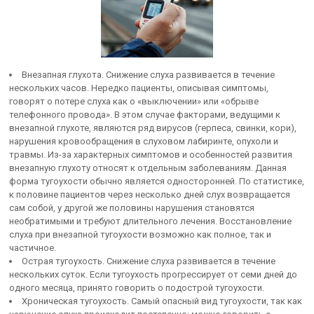
Внезапная глухота. Снижение слуха развивается в течение
нескольких часов. Нередко пациенты, описывая симптомы,
говорят о потере слуха как о «выключении» или «обрыве
телефонного провода». В этом случае факторами, ведущими к
внезапной глухоте, являются ряд вирусов (герпеса, свинки, кори),
нарушения кровообращения в слуховом лабиринте, опухоли и
травмы. Из-за характерных симптомов и особенностей развития
внезапную глухоту относят к отдельным заболеваниям. Данная
форма тугоухости обычно является односторонней. По статистике,
к половине пациентов через несколько дней слух возвращается
сам собой, у другой же половины нарушения становятся
необратимыми и требуют длительного лечения. Восстановление
слуха при внезапной тугоухости возможно как полное, так и
частичное.
Острая тугоухость. Снижение слуха развивается в течение
нескольких суток. Если тугоухость прогрессирует от семи дней до
одного месяца, принято говорить о подострой тугоухости.
Хроническая тугоухость. Самый опасный вид тугоухости, так как