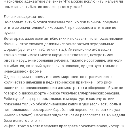
Насколько адекватное лечение? Что можно исключить, нельзя ли
поменять антибиотик после первого укола?
Лечение неадекватное.
Во-первых, антибиотики показаны только при гнойном среднем
отите со значительной лихорадкой, при серозном отите они не
нужны.
Во-вторых, даже если антибиотики и показаны, то в подавляющем
большинстве случаев должны использоваться пероральные
формы (суспензия, таблетки и т.д.). Инъекционно а/б вводят
только если: имеют место нарушение глотания, неукротимая
рвота, нарушение сознания ребенка, тяжелое состояние, или если
антибиотик, который однозначно показан, существует только в
инъекционной форме.
Одна из причин, почему во всем мире жестко ограничивается
количество инъекций в педиатрической практике — это риск
развития послеинъекционных инфильтратов и абсцессов. Я уже не
говорю о дискомфорте и риске тяжелых аллергических реакций.
Ребенку сейчас, при нормальных температуре и самочувствии
показаны только обезболивающие капли в уши (если есть боль и
нет признаков перфорации барабанной перепонки, то есть из уха
ничего не течет). Серозная жидкость сама рассосется за 1-2 недели
безо всякого лечения.
Инфильтрат в месте введения препарата покажите врачу, который