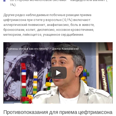
1%).
Другие редко наблюдаемые побочные реакции приема
цефтриаксона при отите у взрослых ( 0,1%) включают:
аллергический пневмонит, анафилаксию, боль в животе,
бронхоспазм, колит, диспепсию, носовое кровотечение,
метеоризм, лейкоцитоз, учащенное сердцебиение.
Причины отита и как его лечить? — Доктор Комаровский
Противопоказания для приема цефтриаксона