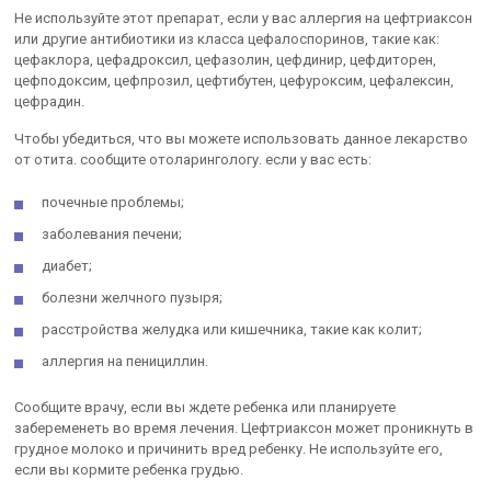
Не используйте этот препарат, если у вас аллергия на цефтриаксон
или другие антибиотики из класса цефалоспоринов, такие как:
цефаклора, цефадроксил, цефазолин, цефдинир, цефдиторен,
цефподоксим, цефпрозил, цефтибутен, цефуроксим, цефалексин,
цефрадин.
Чтобы убедиться, что вы можете использовать данное лекарство
от отита. сообщите отоларингологу. если у вас есть:
почечные проблемы;
заболевания печени;
диабет;
болезни желчного пузыря;
расстройства желудка или кишечника, такие как колит;
аллергия на пенициллин.
Сообщите врачу, если вы ждете ребенка или планируете
забеременеть во время лечения. Цефтриаксон может проникнуть в
грудное молоко и причинить вред ребенку. Не используйте его,
если вы кормите ребенка грудью.