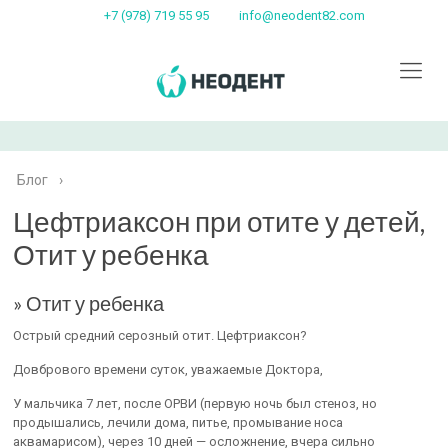
+7 (978) 719 55 95
info@neodent82.com
Блог
›
Цефтриаксон при отите у детей,
Отит у ребенка
» Отит у ребенка
Острый средний серозный отит. Цефтриаксон?
Довбрового времени суток, уважаемые Доктора,
У мальчика 7 лет, после ОРВИ (первую ночь был стеноз, но
продышались, лечили дома, питье, промывание носа
аквамарисом), через 10 дней — осложнение, вчера сильно