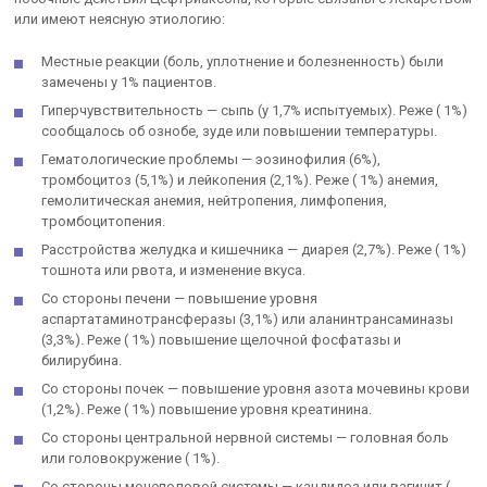
или имеют неясную этиологию:
Местные реакции (боль, уплотнение и болезненность) были
замечены у 1% пациентов.
Гиперчувствительность — сыпь (у 1,7% испытуемых). Реже ( 1%)
сообщалось об ознобе, зуде или повышении температуры.
Гематологические проблемы — эозинофилия (6%),
тромбоцитоз (5,1%) и лейкопения (2,1%). Реже ( 1%) анемия,
гемолитическая анемия, нейтропения, лимфопения,
тромбоцитопения.
Расстройства желудка и кишечника — диарея (2,7%). Реже ( 1%)
тошнота или рвота, и изменение вкуса.
Со стороны печени — повышение уровня
аспартатаминотрансферазы (3,1%) или аланинтрансаминазы
(3,3%). Реже ( 1%) повышение щелочной фосфатазы и
билирубина.
Со стороны почек — повышение уровня азота мочевины крови
(1,2%). Реже ( 1%) повышение уровня креатинина.
Со стороны центральной нервной системы — головная боль
или головокружение ( 1%).
Со стороны мочеполовой системы — кандидоз или вагинит (