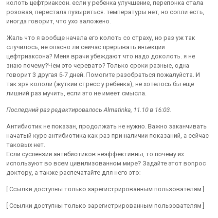
колоть цефтриаксон. если у ребенка улучшение, перепонка стала
розовая, перестала пузыриться. температуры нет, но сопли есть,
иногда говорит, что ухо заложено.
Жаль что я вообще начала его колоть со страху, но раз уж так
случилось, не опасно ли сейчас прерывать инъекции
цефтриаксона? Меня врачи убеждают что надо доколоть. я не
знаю почему?Чем это черевато? Только сроки разные, одна
говорит 3 другая 5-7 дней. Помогите разобраться пожалуйста. И
так зря кололи (жуткий стресс у ребенка), не хотелось бы еще
лишний раз мучить, если это не имеет смысла.
Последний раз редактировалось Almatinka, 11.10 в 16:03.
Антибиотик не показан, продолжать не нужно. Важно заканчивать
начатый курс антибиотика как раз при наличии показаний, а сейчас
таковых нет.
Если суспензии антибиотиков неэффективны, то почему их
используют во всем цивилизованном мире? Задайте этот вопрос
доктору, а также распечатайте для него это:
[ Ссылки доступны только зарегистрированным пользователям ]
[ Ссылки доступны только зарегистрированным пользователям ]