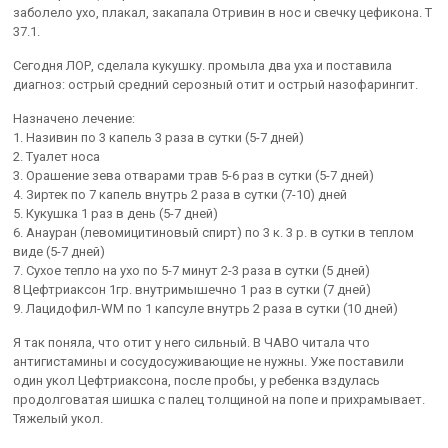
заболело ухо, плакал, закапала Отривин в нос и свечку цефикона. Т
37.1.
Сегодня ЛОР, сделала кукушку. промыла два уха и поставила
диагноз: острый средний серозный отит и острый назофарингит.
Назначено лечение:
1. Називин по 3 капель 3 раза в сутки (5-7 дней)
2. Туалет носа
3. Орашение зева отварами трав 5-6 раз в сутки (5-7 дней)
4. Зиртек по 7 капель внутрь 2 раза в сутки (7-10) дней
5. Кукушка 1 раз в день (5-7 дней)
6. Анауран (левомицитиновый спирт) по 3 к. 3 р. в сутки в теплом
виде (5-7 дней)
7. Сухое тепло на ухо по 5-7 минут 2-3 раза в сутки (5 дней)
8 Цефтриаксон 1гр. внутримышечно 1 раз в сутки (7 дней)
9. Лацидофил-WM по 1 капсуле внутрь 2 раза в сутки (10 дней)
Я так поняла, что отит у него сильный. В ЧАВО читала что
антигистамины и сосудосуживающие не нужны. Уже поставили
один укол Цефтриаксона, после пробы, у ребенка вздулась
продолговатая шишка с палец толщиной на попе и прихрамывает.
Тяжелый укол.