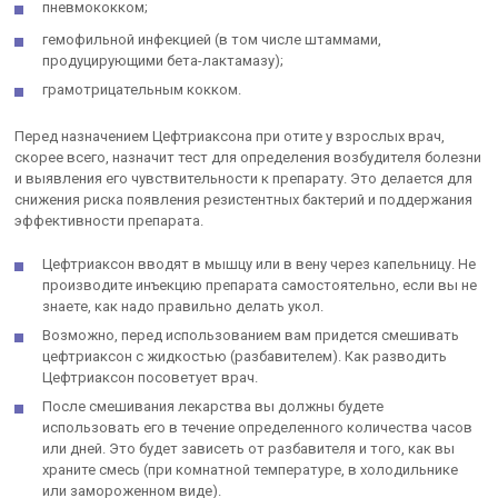
пневмококком;
гемофильной инфекцией (в том числе штаммами,
продуцирующими бета-лактамазу);
грамотрицательным кокком.
Перед назначением Цефтриаксона при отите у взрослых врач,
скорее всего, назначит тест для определения возбудителя болезни
и выявления его чувствительности к препарату. Это делается для
снижения риска появления резистентных бактерий и поддержания
эффективности препарата.
Цефтриаксон вводят в мышцу или в вену через капельницу. Не
производите инъекцию препарата самостоятельно, если вы не
знаете, как надо правильно делать укол.
Возможно, перед использованием вам придется смешивать
цефтриаксон с жидкостью (разбавителем). Как разводить
Цефтриаксон посоветует врач.
После смешивания лекарства вы должны будете
использовать его в течение определенного количества часов
или дней. Это будет зависеть от разбавителя и того, как вы
храните смесь (при комнатной температуре, в холодильнике
или замороженном виде).