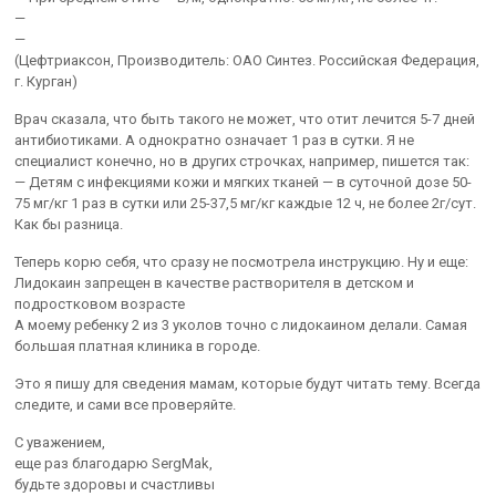
—
—
(Цефтриаксон, Производитель: ОАО Синтез. Российская Федерация,
г. Курган)
Врач сказала, что быть такого не может, что отит лечится 5-7 дней
антибиотиками. А однократно означает 1 раз в сутки. Я не
специалист конечно, но в других строчках, например, пишется так:
— Детям с инфекциями кожи и мягких тканей — в суточной дозе 50-
75 мг/кг 1 раз в сутки или 25-37,5 мг/кг каждые 12 ч, не более 2г/сут.
Как бы разница.
Теперь корю себя, что сразу не посмотрела инструкцию. Ну и еще:
Лидокаин запрещен в качестве растворителя в детском и
подростковом возрасте
А моему ребенку 2 из 3 уколов точно с лидокаином делали. Самая
большая платная клиника в городе.
Это я пишу для сведения мамам, которые будут читать тему. Всегда
следите, и сами все проверяйте.
С уважением,
еще раз благодарю SergMak,
будьте здоровы и счастливы