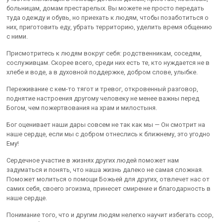
больницам, домам престарелых. Вы можете не просто передать
туда одежду и обувь, но приехать к людям, чтобы позаботиться о
них, приготовить еду, убрать территорию, уделить время общению
с ними.
Присмотритесь к людям вокруг себя: родственникам, соседям,
сослуживцам. Скорее всего, среди них есть те, кто нуждается не в
хлебе и воде, а в духовной поддержке, добром слове, улыбке.
Переживание с кем-то тягот и тревог, откровенный разговор,
поднятие настроения другому человеку не менее важны перед
Богом, чем пожертвования на храм и милостыня.
Бог оценивает наши дары совсем не так как мы — Он смотрит на
наше сердце, если мы с добром отнеслись к ближнему, это угодно
Ему!
Сердечное участие в жизнях других людей поможет нам
задуматься и понять, что наша жизнь далеко не самая сложная.
Поможет молиться о помощи Божьей для других, отвлечет нас от
самих себя, своего эгоизма, принесет смирение и благодарность в
наше сердце.
Понимание того, что и другим людям нелегко научит избегать ссор,