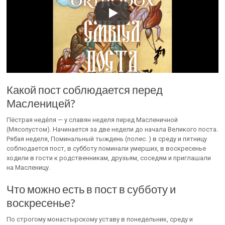
Какой пост соблюдается перед
Масленицей?
Пёстрая неде́ля — у славян неделя перед Масленичной
(Мясопустом). Начинается за две недели до начала Великого поста.
Рябая неделя, Поминальный тыждень (полес. ) в среду и пятницу
соблюдается пост, в субботу поминали умерших, в воскресенье
ходили в гости к родственникам, друзьям, соседям и приглашали
на Масленицу.
Что можно есть в пост в субботу и
воскресенье?
По строгому монастырскому уставу в понедельник, среду и