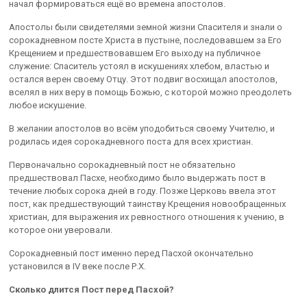
начал формироваться ещё во времена апостолов.
Апостолы были свидетелями земной жизни Спасителя и знали о
сорокадневном посте Христа в пустыне, последовавшем за Его
Крещением и предшествовавшем Его выходу на публичное
служение: Спаситель устоял в искушениях хлебом, властью и
остался верен своему Отцу. Этот подвиг восхищал апостолов,
вселял в них веру в помощь Божью, с которой можно преодолеть
любое искушение.
В желании апостолов во всём уподобиться своему Учителю, и
родилась идея сорокадневного поста для всех христиан.
Первоначально сорокадневный пост не обязательно
предшествовал Пасхе, необходимо было выдержать пост в
течение любых сорока дней в году. Позже Церковь ввела этот
пост, как предшествующий таинству Крещения новообращенных
христиан, для выражения их ревностного отношения к учению, в
которое они уверовали.
Сорокадневный пост именно перед Пасхой окончательно
установился в ІV веке после Р.Х.
Сколько длится Пост перед Пасхой?