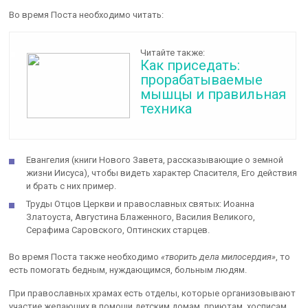
Во время Поста необходимо читать:
Читайте также:
Как приседать:
прорабатываемые
мышцы и правильная
техника
Евангелия (книги Нового Завета, рассказывающие о земной
жизни Иисуса), чтобы видеть характер Спасителя, Его действия
и брать с них пример.
Труды Отцов Церкви и православных святых: Иоанна
Златоуста, Августина Блаженного, Василия Великого,
Серафима Саровского, Оптинских старцев.
Во время Поста также необходимо
«творить дела милосердия»
, то
есть помогать бедным, нуждающимся, больным людям.
При православных храмах есть отделы, которые организовывают
участие желающих в помощи детским домам, приютам, хосписам,