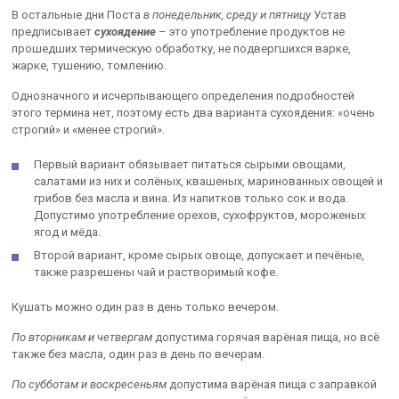
В остальные дни Поста
в понедельник, среду и пятницу
Устав
предписывает
сухоядение
– это употребление продуктов не
прошедших термическую обработку, не подвергшихся варке,
жарке, тушению, томлению.
Однозначного и исчерпывающего определения подробностей
этого термина нет, поэтому есть два варианта сухоядения: «очень
строгий» и «менее строгий».
Первый вариант обязывает питаться сырыми овощами,
салатами из них и солёных, квашеных, маринованных овощей и
грибов без масла и вина. Из напитков только сок и вода.
Допустимо употребление орехов, сухофруктов, мороженых
ягод и мёда.
Второй вариант, кроме сырых овоще, допускает и печёные,
также разрешены чай и растворимый кофе.
Кушать можно один раз в день только вечером.
По вторникам и четвергам
допустима горячая варёная пища, но всё
также без масла, один раз в день по вечерам.
По субботам и воскресеньям
допустима варёная пища с заправкой