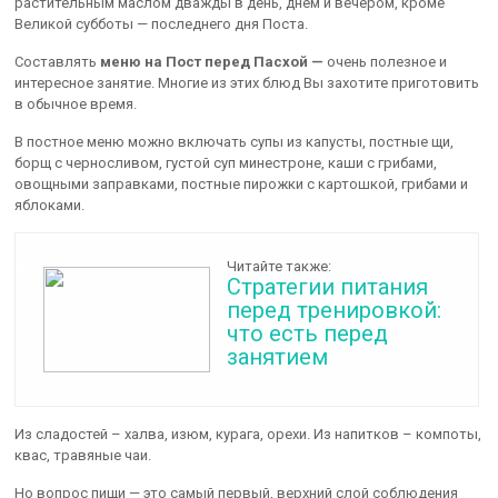
растительным маслом дважды в день, днём и вечером, кроме
Великой субботы — последнего дня Поста.
Составлять
меню на Пост перед Пасхой —
очень полезное и
интересное занятие. Многие из этих блюд Вы захотите приготовить
в обычное время.
В постное меню можно включать супы из капусты, постные щи,
борщ с черносливом, густой суп минестроне, каши с грибами,
овощными заправками, постные пирожки с картошкой, грибами и
яблоками.
Читайте также:
Стратегии питания
перед тренировкой:
что есть перед
занятием
Из сладостей – халва, изюм, курага, орехи. Из напитков – компоты,
квас, травяные чаи.
Но вопрос пищи — это самый первый, верхний слой соблюдения