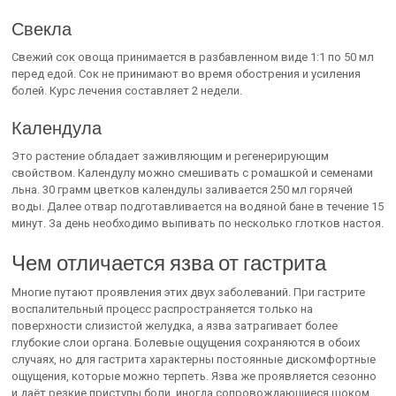
Свекла
Свежий сок овоща принимается в разбавленном виде 1:1 по 50 мл
перед едой. Сок не принимают во время обострения и усиления
болей. Курс лечения составляет 2 недели.
Календула
Это растение обладает заживляющим и регенерирующим
свойством. Календулу можно смешивать с ромашкой и семенами
льна. 30 грамм цветков календулы заливается 250 мл горячей
воды. Далее отвар подготавливается на водяной бане в течение 15
минут. За день необходимо выпивать по несколько глотков настоя.
Чем отличается язва от гастрита
Многие путают проявления этих двух заболеваний. При гастрите
воспалительный процесс распространяется только на
поверхности слизистой желудка, а язва затрагивает более
глубокие слои органа. Болевые ощущения сохраняются в обоих
случаях, но для гастрита характерны постоянные дискомфортные
ощущения, которые можно терпеть. Язва же проявляется сезонно
и даёт резкие приступы боли, иногда сопровождающиеся шоком.