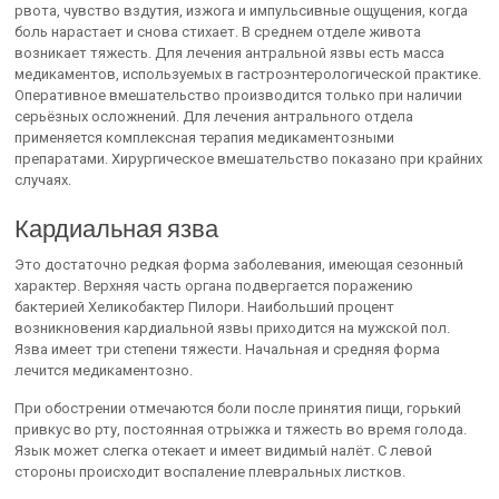
рвота, чувство вздутия, изжога и импульсивные ощущения, когда
боль нарастает и снова стихает. В среднем отделе живота
возникает тяжесть. Для лечения антральной язвы есть масса
медикаментов, используемых в гастроэнтерологической практике.
Оперативное вмешательство производится только при наличии
серьёзных осложнений. Для лечения антрального отдела
применяется комплексная терапия медикаментозными
препаратами. Хирургическое вмешательство показано при крайних
случаях.
Кардиальная язва
Это достаточно редкая форма заболевания, имеющая сезонный
характер. Верхняя часть органа подвергается поражению
бактерией Хеликобактер Пилори. Наибольший процент
возникновения кардиальной язвы приходится на мужской пол.
Язва имеет три степени тяжести. Начальная и средняя форма
лечится медикаментозно.
При обострении отмечаются боли после принятия пищи, горький
привкус во рту, постоянная отрыжка и тяжесть во время голода.
Язык может слегка отекает и имеет видимый налёт. С левой
стороны происходит воспаление плевральных листков.