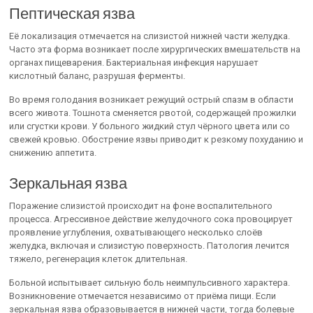
Пептическая язва
Её локализация отмечается на слизистой нижней части желудка.
Часто эта форма возникает после хирургических вмешательств на
органах пищеварения. Бактериальная инфекция нарушает
кислотный баланс, разрушая ферменты.
Во время голодания возникает режущий острый спазм в области
всего живота. Тошнота сменяется рвотой, содержащей прожилки
или сгустки крови. У больного жидкий стул чёрного цвета или со
свежей кровью. Обострение язвы приводит к резкому похуданию и
снижению аппетита.
Зеркальная язва
Поражение слизистой происходит на фоне воспалительного
процесса. Агрессивное действие желудочного сока провоцирует
проявление углубления, охватывающего несколько слоёв
желудка, включая и слизистую поверхность. Патология лечится
тяжело, регенерация клеток длительная.
Больной испытывает сильную боль неимпульсивного характера.
Возникновение отмечается независимо от приёма пищи. Если
зеркальная язва образовывается в нижней части, тогда болевые