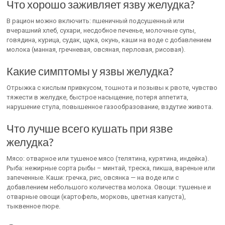
Что хорошо заживляет язву желудка?
В рацион можно включить: пшеничный подсушенный или
вчерашний хлеб, сухари, несдобное печенье, молочные супы,
говядина, курица, судак, щука, окунь, каши на воде с добавлением
молока (манная, гречневая, овсяная, перловая, рисовая).
Какие симптомы у язвы желудка?
Отрыжка с кислым привкусом, тошнота и позывы к рвоте, чувство
тяжести в желудке, быстрое насыщение, потеря аппетита,
нарушение стула, повышенное газообразование, вздутие живота.
Что лучше всего кушать при язве
желудка?
Мясо: отварное или тушеное мясо (телятина, курятина, индейка).
Рыба: нежирные сорта рыбы – минтай, треска, пикша, вареные или
запеченные. Каши: гречка, рис, овсянка — на воде или с
добавлением небольшого количества молока. Овощи: тушеные и
отварные овощи (картофель, морковь, цветная капуста),
тыквенное пюре.