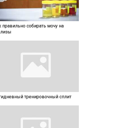
к правильно собирать мочу на
ализы
тидневный тренировочный сплит