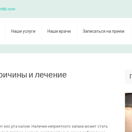
nt82.com
Наши услуги
Наши врачи
Записаться на прием
причины и лечение
ет изо рта калом. Наличие неприятного запаха может стать