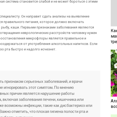
ая система становится слабой и не может бороться с этими
специалисту. Он направит сдать анализы на выявление
ся правильного питания, которое должно включать
 рыбу, каши. Первыми признаками заболевания являются
Ка
дотвращения неврологических расстройств человеку нужен
ма
восстановления микрофлоры является правильное и
тр
 воздержаться от употребления алкогольных напитков. Если
зо рта быстро и надолго исчезнет.
ть признаком серьезных заболеваний, и врачи
е игнорировать этот симптом. По мнению
овных причин является нарушение работы
, включая заболевания печени, кишечника или
Ал
е возможны инфекции, такие как дисбактериоз или
воз
ажно отметить, что плохая гигиена полости рта и