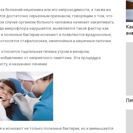
-за болезней кишечника или его непроходимости, а также во
тся достаточно серьезным признаком, говорящим о том, что
ном случае организм больного человека начинает накапливать
Ка
гда микрофлора нарушается, выявляется такой фактор как
ан
 и полезные бактерии исчезают и появляются вредоносные,
 относятся стафилококки, синегнойные и кишечные палочки.
относится тщательная гигиена утром и вечером,
 избавлению от неприятного симптома. Эта процедура
сту, и назначено лечение.
Пя
 и исчезают не только полезные бактерии, но и уменьшается