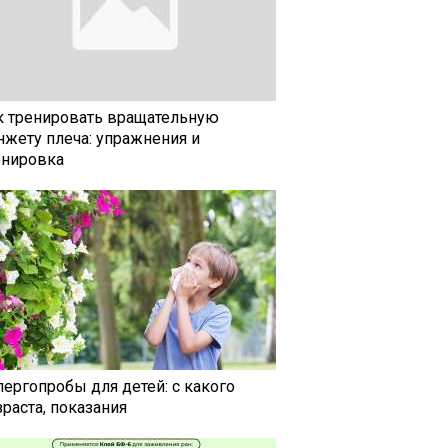
к тренировать вращательную
нжету плеча: упражнения и
енировка
лергопробы для детей: с какого
раста, показания