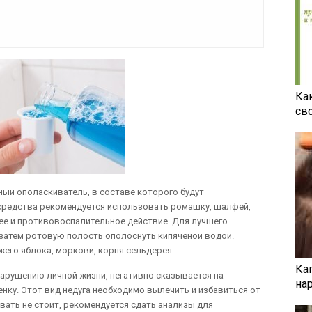
Ка
св
ый ополаскиватель, в составе которого будут
средства рекомендуется использовать ромашку, шалфей,
ее и противовоспалительное действие. Для лучшего
затем ротовую полость ополоснуть кипяченой водой.
жего яблока, моркови, корня сельдерея.
Ка
нарушению личной жизни, негативно сказывается на
на
нку. Этот вид недуга необходимо вылечить и избавиться от
ывать не стоит, рекомендуется сдать анализы для