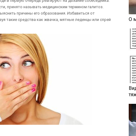
и в первую очередь реагируют на дыхание собеседника.
сти, принято называть медицинским термином галитоз.
выяснить причины его образования. Избавиться от
О 
уя такие средства как жвачка, мятные леденцы или спрей
Ви
тя