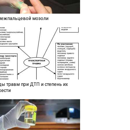
межпальцевой мозоли
ды травм при ДТП и степень их
жести