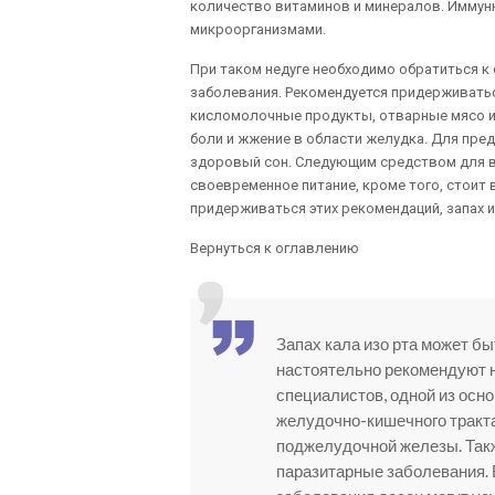
количество витаминов и минералов. Иммунн
микроорганизмами.
При таком недуге необходимо обратиться к 
заболевания. Рекомендуется придерживать
кисломолочные продукты, отварные мясо и
боли и жжение в области желудка. Для пре
здоровый сон. Следующим средством для 
своевременное питание, кроме того, стоит
придерживаться этих рекомендаций, запах и
Вернуться к оглавлению
Запах кала изо рта может бы
настоятельно рекомендуют н
специалистов, одной из осн
желудочно-кишечного тракта
поджелудочной железы. Такж
паразитарные заболевания. В