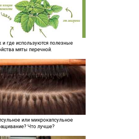
к и где используются полезные
ойства мяты перечной.
псульное или микрокапсульное
ращивание? Что лучше?