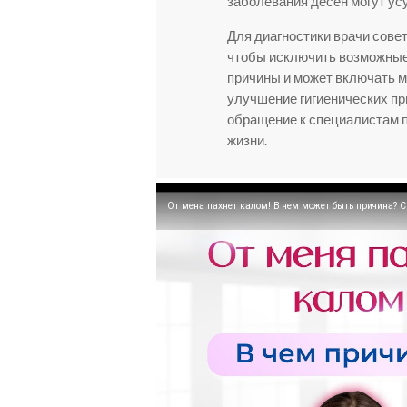
заболевания десен могут ус
Для диагностики врачи совет
чтобы исключить возможные 
причины и может включать м
улучшение гигиенических пр
обращение к специалистам 
жизни.
От мена пахнет калом! В чем может быть причина? С