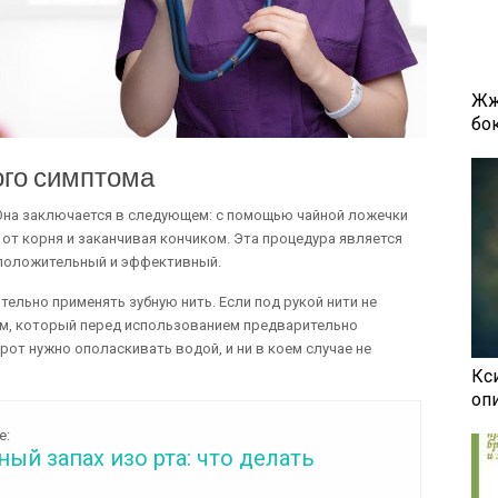
Жж
бок
ого симптома
 Она заключается в следующем: с помощью чайной ложечки
от корня и заканчивая кончиком. Эта процедура является
 положительный и эффективный.
ельно применять зубную нить. Если под рукой нити не
ом, который перед использованием предварительно
рот нужно ополаскивать водой, и ни в коем случае не
Кси
оп
е:
ый запах изо рта: что делать