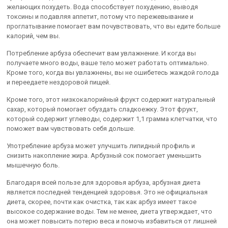
желающих похудеть. Вода способствует похудению, выводя
токсины и подавляя аппетит, потому что пережевывание и
проглатывание помогает вам почувствовать, что вы едите больше
калорий, чем вы.
Потребление арбуза обеспечит вам увлажнение. И когда вы
получаете много воды, ваше тело может работать оптимально.
Кроме того, когда вы увлажнены, вы не ошибетесь жаждой голода
и переедаете нездоровой пищей.
Кроме того, этот низкокалорийный фрукт содержит натуральный
сахар, который помогает обуздать сладкоежку. Этот фрукт,
который содержит углеводы, содержит 1,1 грамма клетчатки, что
поможет вам чувствовать себя дольше.
Употребление арбуза может улучшить липидный профиль и
снизить накопление жира. Арбузный сок помогает уменьшить
мышечную боль.
Благодаря всей пользе для здоровья арбуза, арбузная диета
является последней тенденцией здоровья. Это не официальная
диета, скорее, почти как очистка, так как арбуз имеет такое
высокое содержание воды. Тем не менее, диета утверждает, что
она может повысить потерю веса и помочь избавиться от лишней