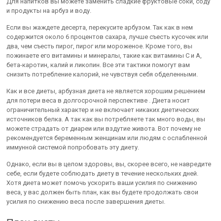
Для напитков вы можете заменить сладкие фруктовые соки, соду
и продукты на арбуз и воду.
Если вы жаждете десерта, перекусите арбузом. Так как в нем
содержится около 6 процентов сахара, лучше съесть кусочек или
два, чем съесть пирог, пирог или мороженое. Кроме того, вы
пожинаете его витамины и минералы, такие как витамины С и А,
бета-каротин, калий и ликопин. Все эти тактики помогут вам
снизить потребление калорий, не чувствуя себя обделенными.
Как и все диеты, арбузная диета не является хорошим решением
для потери веса в долгосрочной перспективе . Диета носит
ограничительный характер и не включает никаких диетических
источников белка. А так как вы потребляете так много воды, вы
можете страдать от диареи или вздутие живота. Вот почему не
рекомендуется беременным женщинам или людям с ослабленной
иммунной системой попробовать эту диету.
Однако, если вы в целом здоровы, вы, скорее всего, не навредите
себе, если будете соблюдать диету в течение нескольких дней.
Хотя диета может помочь ускорить ваши усилия по снижению
веса, у вас должен быть план, как вы будете продолжать свои
усилия по снижению веса после завершения диеты.