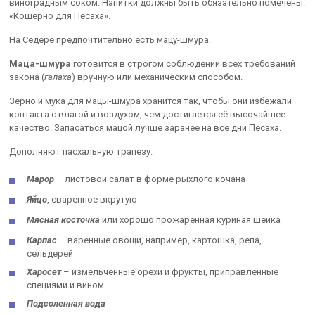
виноградным соком. Напитки должны быть обязательно помечены:
«Кошерно для Песаха».
На Седере предпочтительно есть мацу-шмура.
Маца-шмура
готовится в строгом соблюдении всех требований
закона (
галаха
) вручную или механическим способом.
Зерно и мука для мацы-шмура хранится так, чтобы они избежали
контакта с влагой и воздухом, чем достигается её высочайшее
качество. Запасаться мацой лучше заранее на все дни Песаха.
Дополняют пасхальную трапезу:
Марор
– листовой салат в форме рыхлого кочана
Яйцо
, сваренное вкрутую
Мясная косточка
или хорошо прожаренная куриная шейка
Карпас
– варенные овощи, например, картошка, репа,
сельдерей
Харосет
– измельченные орехи и фрукты, приправленные
специями и вином
Подсоленная вода