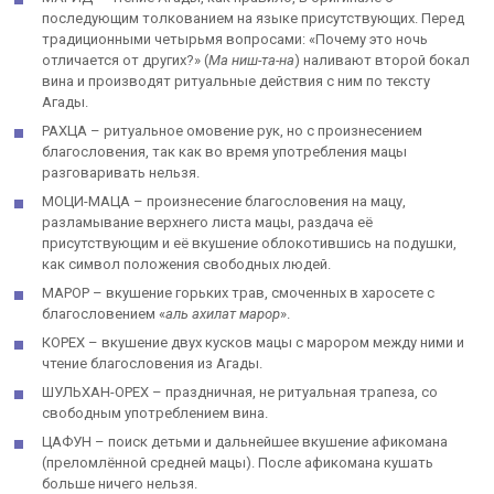
последующим толкованием на языке присутствующих. Перед
традиционными четырьмя вопросами: «Почему это ночь
отличается от других?» (
Ма ниш-та-на
) наливают второй бокал
вина и производят ритуальные действия с ним по тексту
Агады.
РАХЦА – ритуальное омовение рук, но с произнесением
благословения, так как во время употребления мацы
разговаривать нельзя.
МОЦИ-МАЦА – произнесение благословения на мацу,
разламывание верхнего листа мацы, раздача её
присутствующим и её вкушение облокотившись на подушки,
как символ положения свободных людей.
МАРОР – вкушение горьких трав, смоченных в харосете с
благословением «
аль ахилат марор
».
КОРЕХ – вкушение двух кусков мацы с марором между ними и
чтение благословения из Агады.
ШУЛЬХАН-ОРЕХ – праздничная, не ритуальная трапеза, со
свободным употреблением вина.
ЦАФУН – поиск детьми и дальнейшее вкушение афикомана
(преломлённой средней мацы). После афикомана кушать
больше ничего нельзя.