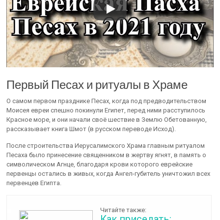
Первый Песах и ритуалы в Храме
О самом первом празднике Песах, когда под предводительством
Моисея евреи спешно покинули Египет, перед ними расступилось
Красное море, и они начали своё шествие в Землю Обетованную,
рассказывает книга Шмот (в русском переводе Исход).
После строительства Иерусалимского Храма главным ритуалом
Песаха было принесение священником в жертву ягнят, в память о
символическом Агнце, благодаря крови которого еврейские
первенцы остались в живых, когда Ангел-губитель уничтожил всех
первенцев Египта.
Читайте также:
Как приседать: