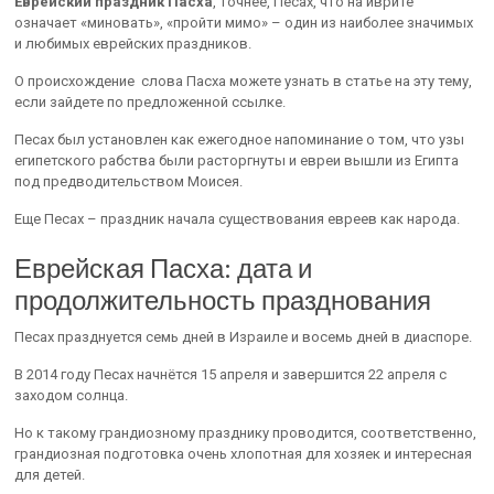
Еврейский праздник Пасха
, точнее, Песах, что на иврите
означает «миновать», «пройти мимо» – один из наиболее значимых
и любимых еврейских праздников.
О происхождение слова Пасха можете узнать в статье на эту тему,
если зайдете по предложенной ссылке.
Песах был установлен как ежегодное напоминание о том, что узы
египетского рабства были расторгнуты и евреи вышли из Египта
под предводительством Моисея.
Еще Песах – праздник начала существования евреев как народа.
Еврейская Пасха: дата и
продолжительность празднования
Песах празднуется семь дней в Израиле и восемь дней в диаспоре.
В 2014 году Песах начнётся 15 апреля и завершится 22 апреля с
заходом солнца.
Но к такому грандиозному празднику проводится, соответственно,
грандиозная подготовка очень хлопотная для хозяек и интересная
для детей.