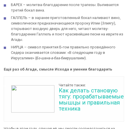
БАРЕХ – молитва-благодарение после трапезы. Выпивается
третий бокал вина.
ГАЛЛЕЛЬ – в заранее приготовленный бокал наливают вино,
символически предназначающееся пророку Илии (
Элиягу
),
открывают входную дверь для него, читают молитву-
благодарение Галлель и поют красивейшие песни на иврите из
Агады.
НИРЦА – символ принятия Б-гом правильно проведённого
Седера оканчивается словами: «В следующем году в
Иерусалиме» (
Бэ-шана-а-баа-биирушалаим
).
Ещё раз об Агаде, смысле Исхода и умении благодарить
Читайте также:
Как делать становую
тягу: прорабатываемые
мышцы и правильная
техника
Чтобы в этом году, слушая её, мы смогли сосредоточиться на