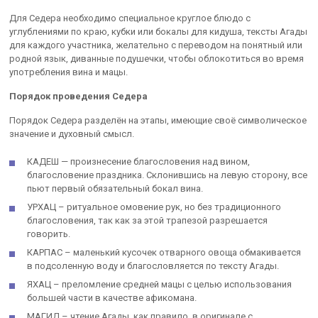
Для Седера необходимо специальное круглое блюдо с
углублениями по краю, кубки или бокалы для кидуша, тексты Агады
для каждого участника, желательно с переводом на понятный или
родной язык, диванные подушечки, чтобы облокотиться во время
употребления вина и мацы.
Порядок проведения Седера
Порядок Седера разделён на этапы, имеющие своё символическое
значение и духовный смысл.
КАДЕШ — произнесение благословения над вином,
благословение праздника. Склонившись на левую сторону, все
пьют первый обязательный бокал вина.
УРХАЦ – ритуальное омовение рук, но без традиционного
благословения, так как за этой трапезой разрешается
говорить.
КАРПАС – маленький кусочек отварного овоща обмакивается
в подсоленную воду и благословляется по тексту Агады.
ЯХАЦ – преломление средней мацы с целью использования
большей части в качестве афикомана.
МАГИД – чтение Агады, как правило, в оригинале с