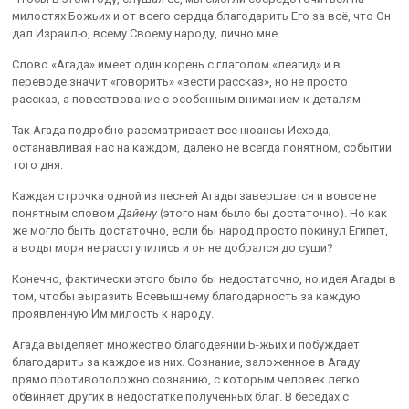
милостях Божьих и от всего сердца благодарить Его за всё, что Он
дал Израилю, всему Своему народу, лично мне.
Слово «Агада» имеет один корень с глаголом «леагид» и в
переводе значит «говорить» «вести рассказ», но не просто
рассказ, а повествование с особенным вниманием к деталям.
Так Агада подробно рассматривает все нюансы Исхода,
останавливая нас на каждом, далеко не всегда понятном, событии
того дня.
Каждая строчка одной из песней Агады завершается и вовсе не
понятным словом
Дайену
(этого нам было бы достаточно). Но как
же могло быть достаточно, если бы народ просто покинул Египет,
а воды моря не расступились и он не добрался до суши?
Конечно, фактически этого было бы недостаточно, но идея Агады в
том, чтобы выразить Всевышнему благодарность за каждую
проявленную Им милость к народу.
Агада выделяет множество благодеяний Б-жьих и побуждает
благодарить за каждое из них. Сознание, заложенное в Агаду
прямо противоположно сознанию, с которым человек легко
обвиняет других в недостатке полученных благ. В беседах с