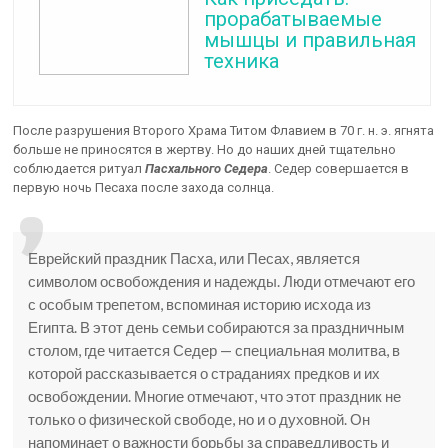
прорабатываемые
мышцы и правильная
техника
После разрушения Второго Храма Титом Флавием в 70 г. н. э. ягнята
больше не приносятся в жертву. Но до наших дней тщательно
соблюдается ритуал
Пасхального Седера
. Седер совершается в
первую ночь Песаха после захода солнца.
Еврейский праздник Пасха, или Песах, является
символом освобождения и надежды. Люди отмечают его
с особым трепетом, вспоминая историю исхода из
Египта. В этот день семьи собираются за праздничным
столом, где читается Седер — специальная молитва, в
которой рассказывается о страданиях предков и их
освобождении. Многие отмечают, что этот праздник не
только о физической свободе, но и о духовной. Он
напоминает о важности борьбы за справедливость и