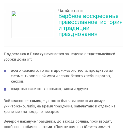
Читайте также:
Вербное воскресенье
православное: история
и традиции
празднования
Подготовка к Песаху
начинается за неделю с тщательнейшей
уборки дома от:
всего квасного, то есть дрожжевого теста, продуктов из
ферментированной муки и зерна: белого хлеба, пирогов,
кексов,
спиртных напитков: коньяка, виски и других.
Всё квасное –
хамец
– должно быть вынесено из дому и
уничтожено, либо, на время праздника, запечатано и отдано на
хранение или продано нееврею.
Вечером накануне праздника, до захода солнца, производят,
особенно любимые детьми, «Поиски хамеца» (
Бдикат хамец
).