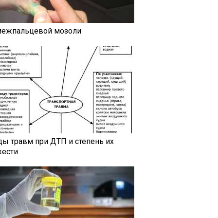
межпальцевой мозоли
ды травм при ДТП и степень их
жести