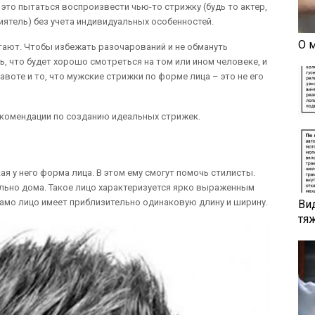
это пытаться воспроизвести чью-то стрижку (будь то актер,
иятель) без учета индивидуальных особенностей.
О 
ают. Чтобы избежать разочарований и не обмануть
, что будет хорошо смотреться на том или ином человеке, и
равоте и то, что мужские стрижки по форме лица – это не его
комендации по созданию идеальных стрижек.
ая у него форма лица. В этом ему смогут помочь стилисты.
ельно дома. Такое лицо характеризуется ярко выраженным
амо лицо имеет приблизительно одинаковую длину и ширину.
Ви
тя