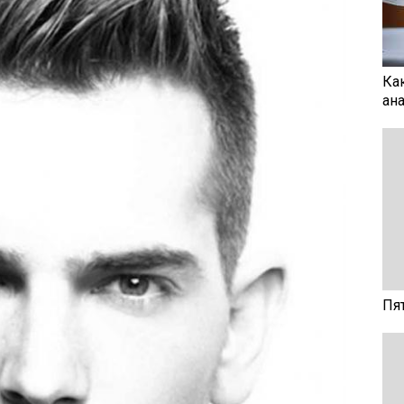
Ка
ан
Пя