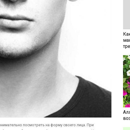
Ка
ма
тр
Ал
воз
нимательно посмотреть на форму своего лица. При