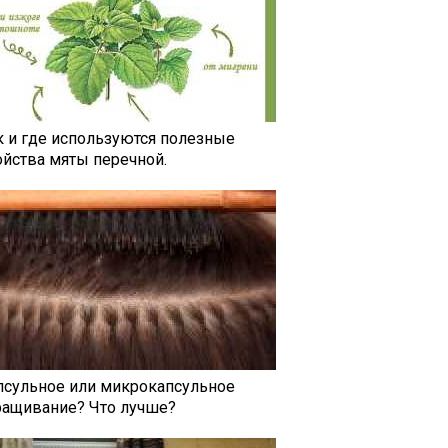
к и где используются полезные
ойства мяты перечной.
псульное или микрокапсульное
ращивание? Что лучше?