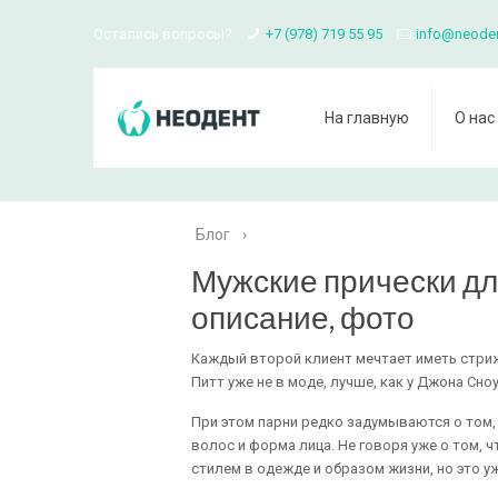
Остались вопросы?
+7 (978) 719 55 95
info@neode
На главную
О нас
Блог
›
Мужские прически дл
описание, фото
Каждый второй клиент мечтает иметь стрижку
Питт уже не в моде, лучше, как у Джона Сноу
При этом парни редко задумываются о том, 
волос и форма лица. Не говоря уже о том,
стилем в одежде и образом жизни, но это у