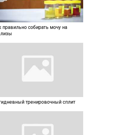
к правильно собирать мочу на
ализы
тидневный тренировочный сплит