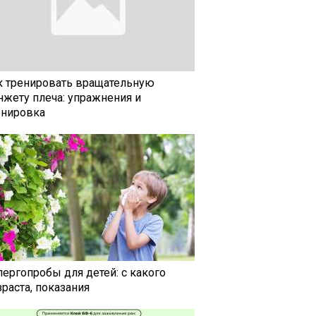
к тренировать вращательную
нжету плеча: упражнения и
енировка
лергопробы для детей: с какого
раста, показания