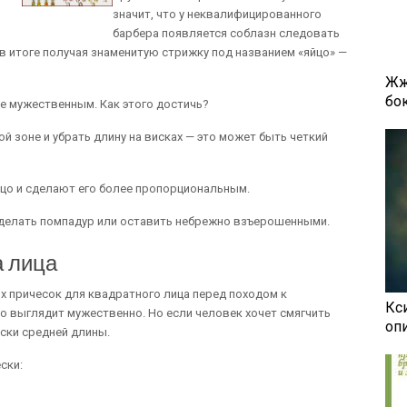
значит, что у неквалифицированного
барбера появляется соблазн следовать
 итоге получая знаменитую стрижку под названием «яйцо» —
Жж
бок
ее мужественным. Как этого достичь?
й зоне и убрать длину на висках — это может быть четкий
ицо и сделают его более пропорциональным.
сделать помпадур или оставить небрежно взъерошенными.
а лица
х причесок для квадратного лица перед походом к
Кси
цо выглядит мужественно. Но если человек хочет смягчить
оп
ески средней длины.
ски: