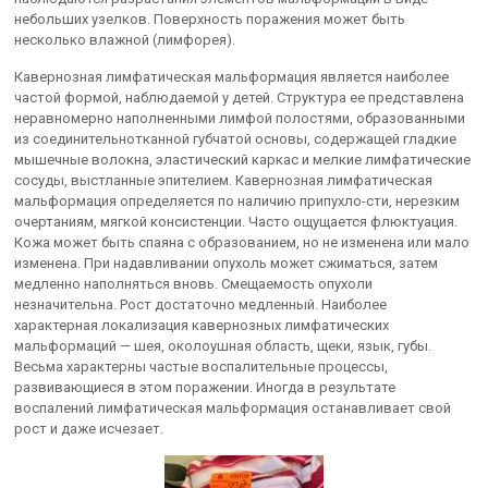
небольших узелков. Поверхность поражения может быть
несколько влажной (лимфорея).
Кавернозная лимфатическая мальформация является наиболее
частой формой, наблюдаемой у детей. Структура ее представлена
неравномерно наполненными лимфой полостями, образованными
из соединительнотканной губчатой основы, содержащей гладкие
мышечные волокна, эластический каркас и мелкие лимфатические
сосуды, выстланные эпителием. Кавернозная лимфатическая
мальформация определяется по наличию припухло-сти, нерезким
очертаниям, мягкой консистенции. Часто ощущается флюктуация.
Кожа может быть спаяна с образованием, но не изменена или мало
изменена. При надавливании опухоль может сжиматься, затем
медленно наполняться вновь. Смещаемость опухоли
незначительна. Рост достаточно медленный. Наиболее
характерная локализация кавернозных лимфатических
мальформаций — шея, околоушная область, щеки, язык, губы.
Весьма характерны частые воспалительные процессы,
развивающиеся в этом поражении. Иногда в результате
воспалений лимфатическая мальформация останавливает свой
рост и даже исчезает.