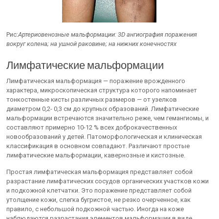
Рис:
Артериовенозные мальформации: 3D ангиография поражения
вокруг колена; на ушной раковине; на нижних конечностях
Лимфатические мальформации
Лимфатическая мальформация — поражение врожденного
характера, микроскопическая структура которого напоминает
тонкостенные кисты различных размеров — от узелков
диаметром 0,2- 0,3 см до крупных образований. Лимфатические
мальформации встречаются значительно реже, чем гемангиомы, и
составляют примерно 10-12 % всех доброкачественных
новообразований у детей. Патоморфологическая и клиническая
классификация в основном совпадают. Различают простые
лимфатические мальформации, кавернозные и кистозные.
Простая лимфатическая мальформация представляет собой
разрастание лимфатических сосудов органических участков кожи
и подкожной клетчатки. Это поражение представляет собой
утолщение кожи, слегка бугристое, не резко очерченное, как
правило, с небольшой подкожной частью. Иногда на коже
наблюдаются разрастания элементов мальформации в виде