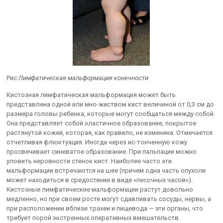
Рис:
Лимфатическая мальформация конечности
Кистозная лимфатическая мальформация может быть
представлена одной или мно-жеством кист величиной от 0,3 см до
размера головы ребенка, которые могут сообщаться между собой.
Она представляет собой эластичное образование, покрытое
растянутой кожей, которая, как правило, не изменена. Отмечается
отчетливая флюктуация. Иногда через ис-тонченную кожу
просвечивает синеватое образование. При пальпации можно
уловить неровности стенок кист. Наиболее часто эти
мальформации встречаются на шее (причем одна часть опухоли
может находиться в средостении в виде «песочных часов»).
Кистозные лимфатические мальформации растут довольно
медленно, но при своем росте могут сдавливать сосуды, нервы, а
при расположении вблизи трахеи и пищевода — эти органы, что
требует порой экстренных оперативных вмешательств.