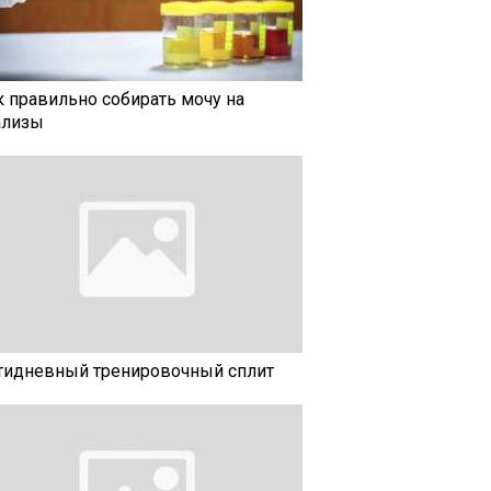
к правильно собирать мочу на
ализы
тидневный тренировочный сплит