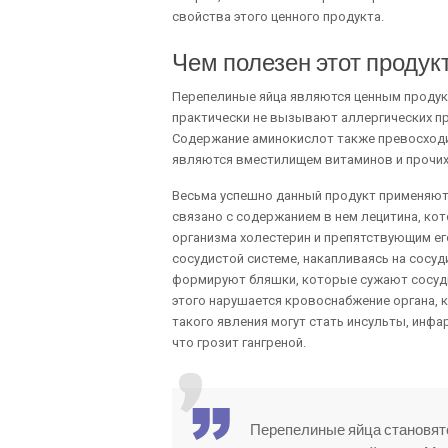
свойства этого ценного продукта.
Чем полезен этот продук
Перепелиные яйца являются ценным продукт
практически не вызывают аллергических пр
Содержание аминокислот также превосходит
являются вместилищем витаминов и прочих
Весьма успешно данный продукт применяют
связано с содержанием в нем лецитина, к
организма холестерин и препятствующим его
сосудистой системе, накапливаясь на сосуд
формируют бляшки, которые сужают сосуди
этого нарушается кровоснабжение органа, 
такого явления могут стать инсульты, инфа
что грозит гангреной.
Перепелиные яйца становят