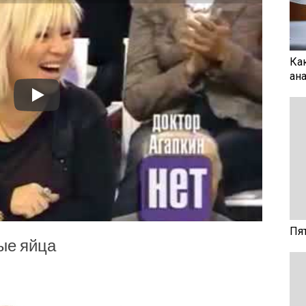
Ка
ан
Пя
ые яйца