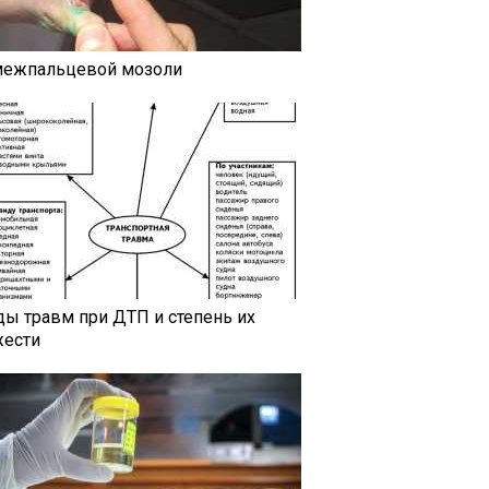
межпальцевой мозоли
ды травм при ДТП и степень их
жести