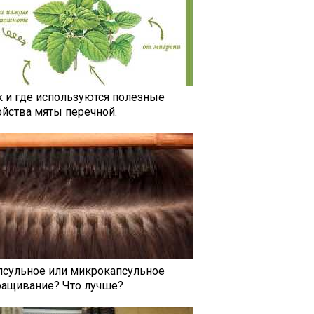
к и где используются полезные
ойства мяты перечной.
псульное или микрокапсульное
ращивание? Что лучше?