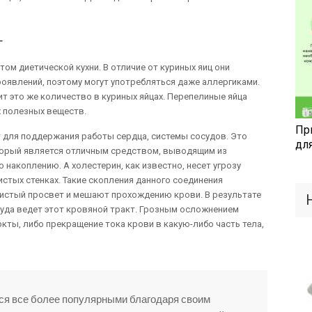
т
ом диетической кухни. В отличие от куриных яиц они
оявлений, поэтому могут употребляться даже аллергиками.
 это же количество в куриных яйцах. Перепелиные яйца
 полезных веществ.
Пр
 для поддержания работы сердца, системы сосудов. Это
дл
оторый является отличным средством, выводящим из
 накоплению. А холестерин, как известно, несет угрозу
истых стенках. Такие скопления данного соединения
стый просвет и мешают прохождению крови. В результате
куда ведет этот кровяной тракт. Грозным осложнением
ркты, либо прекращение тока крови в какую-либо часть тела,
ся все более популярными благодаря своим