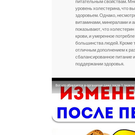
питательным свойствам. Мно
уровень холестерина, что вы
здоровьем. Однако, несмотря
витаминами, минералами и 
показывают, что холестерин 
крови, и умеренное потребл
большинства людей. Кроме то
отличным дополнением к ра
сбалансированное питание и
поддержании здоровья.
Вот что образуется в организме даже после 1 перепе