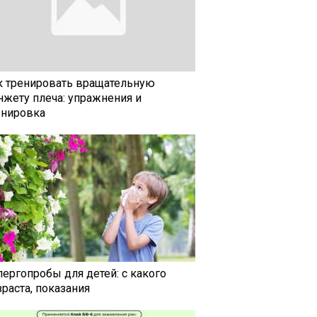
к тренировать вращательную
нжету плеча: упражнения и
енировка
лергопробы для детей: с какого
раста, показания