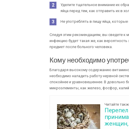
Уделите тщательное внимание их обр
яйца перед тем, как отправить их в х
Не употреблять в пищу яйца, которы
Следуя этим рекомендациям, вы сведете к м
инфекцию будет такая же, как вероятность
предмет после больного человека.
Кому необходимо употре
Благодаря высокому содержанию витаминов
необходимо наладить работу нервной систе
спокойнее и уравновешеннее. В довольно б
микроэлементы, как железо, фосфор, калий
Читайте такж
Перепели
принима
женщин,