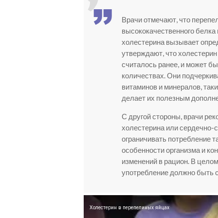
Врачи отмечают, что перепе
высококачественного белка 
холестерина вызывает опре
утверждают, что холестерин 
считалось ранее, и может б
количествах. Они подчеркив
витаминов и минералов, таки
делает их полезным дополне
С другой стороны, врачи р
холестерина или сердечно-
ограничивать потребление т
особенности организма и ко
изменений в рацион. В целом
употребление должно быть 
Холестерин в перепелиных яйцах