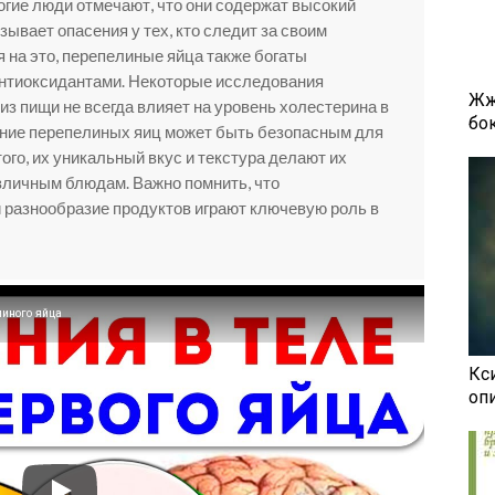
гие люди отмечают, что они содержат высокий
зывает опасения у тех, кто следит за своим
 на это, перепелиные яйца также богаты
антиоксидантами. Некоторые исследования
Жж
из пищи не всегда влияет на уровень холестерина в
бок
ение перепелиных яиц может быть безопасным для
го, их уникальный вкус и текстура делают их
зличным блюдам. Важно помнить, что
 разнообразие продуктов играют ключевую роль в
линого яйца
Кси
оп