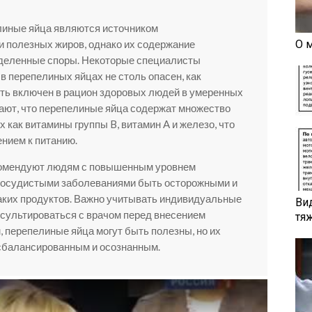
линые яйца являются источником
и полезных жиров, однако их содержание
О 
деленные споры. Некоторые специалисты
в перепелиных яйцах не столь опасен, как
ыть включен в рацион здоровых людей в умеренных
ают, что перепелиные яйца содержат множество
х как витамины группы B, витамин A и железо, что
нием к питанию.
екомендуют людям с повышенным уровнем
сосудистыми заболеваниями быть осторожными и
аких продуктов. Важно учитывать индивидуальные
Ви
нсультироваться с врачом перед внесением
тя
, перепелиные яйца могут быть полезны, но их
сбалансированным и осознанным.