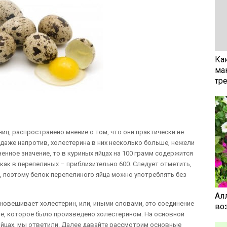
Ка
ма
тр
иц, распространено мнение о том, что они практически не
 даже напротив, холестерина в них несколько больше, нежели
енное значение, то в куриных яйцах на 100 грамм содержится
 как в перепелиных – приблизительно 600. Следует отметить,
, поэтому белок перепелиного яйца можно употреблять без
Ал
овешивает холестерин, или, иными словами, это соединение
воз
е, которое было произведено холестерином. На основной
 яйцах, мы ответили. Далее давайте рассмотрим основные