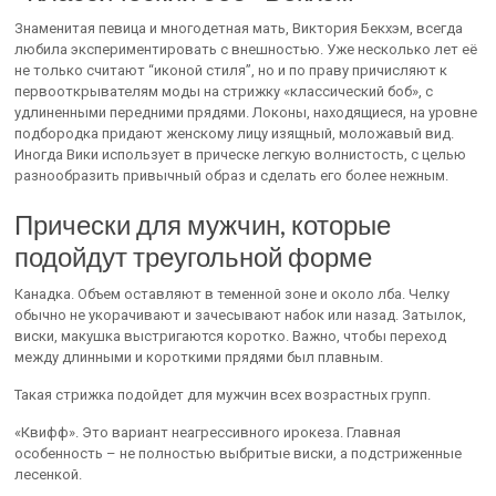
Знаменитая певица и многодетная мать, Виктория Бекхэм, всегда
любила экспериментировать с внешностью. Уже несколько лет её
не только считают “иконой стиля”, но и по праву причисляют к
первооткрывателям моды на стрижку «классический боб», с
удлиненными передними прядями. Локоны, находящиеся, на уровне
подбородка придают женскому лицу изящный, моложавый вид.
Иногда Вики использует в прическе легкую волнистость, с целью
разнообразить привычный образ и сделать его более нежным.
Прически для мужчин, которые
подойдут треугольной форме
Канадка. Объем оставляют в теменной зоне и около лба. Челку
обычно не укорачивают и зачесывают набок или назад. Затылок,
виски, макушка выстригаются коротко. Важно, чтобы переход
между длинными и короткими прядями был плавным.
Такая стрижка подойдет для мужчин всех возрастных групп.
«Квифф». Это вариант неагрессивного ирокеза. Главная
особенность – не полностью выбритые виски, а подстриженные
лесенкой.