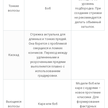
уровень
Тонкие
Боб
подбородка. При
волосы
создании стрижки
не рекомендуется
делать объемный
затылок.
Стрижка актуальна для
длинных и тонких прядей.
Она борется с проблемой
секущихся и ломких
кончиков. Переход между
Каскад
удлиненными и
укороченными прядями
выполняется плавно с
использованием
градуировки.
Модели боб или
каре с кудрями –
новое прочтение
классики. Для
Вьющиеся
формирования
Каре или боб
волосы
фактурных