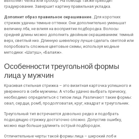
выполнит челка или пробор. На помощь также приходит
градуирование. Завершит картину правильная укладка.
Дополнит образ правильное окрашивание.
Для коротких
стрижек удачны темные оттенки. Они дополнительно уменьшат
величину лба, не влияя на восприятие подбородка. Волосы
средней длины можно дополнить двойным окрашиванием: темный
верх, светлый низ. Длинную шевелюру лучше сделать светлой или
попробовать сложные цветовые схемы, используя модные
методики: «Шатуш», «Балаяж».
Особенности треугольной формы
лица у мужчин
Красивая стильная стрижка – это визитная карточка успешного и
уверенного в себе мужчины. А чтобы удачно выбрать прическу,
необходимо определиться с типом лица. Различают такие формы:
овал, сердце, ромб, продолговатая, круг, квадрат и треугольник.
Треугольный тип встречается довольно редко и подобрать
подходящую стрижку достаточно сложно. Допустив ошибку,
можно еще больше удлинить острый подбородок.
Отличительные черты такой формы лица – широкий лоб и