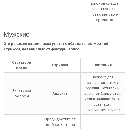
локонов следует
использовать
стайлинговые
средства.
Мужские
Эти рекомендации помогут стать обладателем модной
стрижки, независимо от фактуры волос:
Структура
Стрижка
Описание
волос
Вариант для
экстравагантных
мужчин. Затылок и
Вьющиеся
Андекат
виски выбриваются,
волосы
челка начинается от
затылка и
заканчивается у лба.
Пряди достигают
подбородка, при