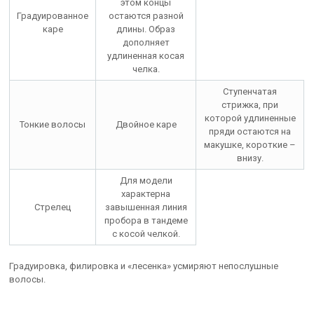
этом концы
Градуированное
остаются разной
каре
длины. Образ
дополняет
удлиненная косая
челка.
Ступенчатая
стрижка, при
которой удлиненные
Тонкие волосы
Двойное каре
пряди остаются на
макушке, короткие –
внизу.
Для модели
характерна
Стрелец
завышенная линия
пробора в тандеме
с косой челкой.
Градуировка, филировка и «лесенка» усмиряют непослушные
волосы.